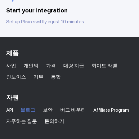
Start your integration
Set up Plisio swiftly in just 10 minutes.
제품
사업
개인의
가격
대량 지급
화이트 라벨
인보이스
기부
통합
자원
API
블로그
보안
버그 바운티
Affiliate Program
자주하는 질문
문의하기