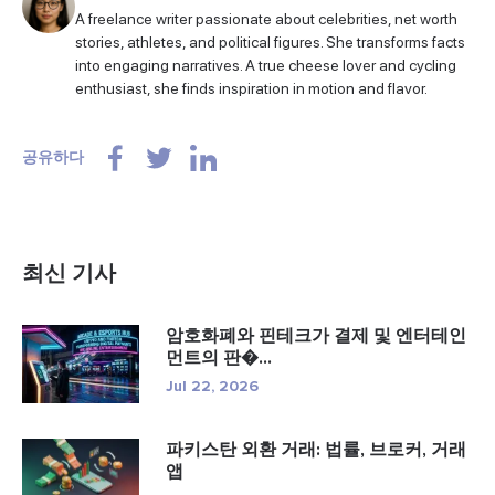
A freelance writer passionate about celebrities, net worth
stories, athletes, and political figures. She transforms facts
into engaging narratives. A true cheese lover and cycling
enthusiast, she finds inspiration in motion and flavor.
공유하다
최신 기사
암호화폐와 핀테크가 결제 및 엔터테인
먼트의 판�...
Jul 22, 2026
파키스탄 외환 거래: 법률, 브로커, 거래
앱