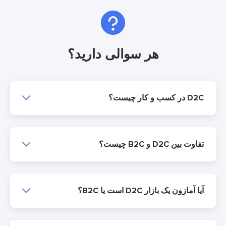
هر سوالی دارید؟
D2C در کسب و کار چیست؟
تفاوت بین D2C و B2C چیست؟
آیا آمازون یک بازار D2C است یا B2C؟