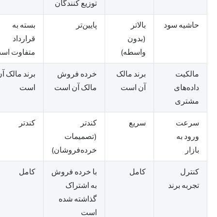
توزیع کنندگان
حاشیه سود
بالاتر
پایین‌تر
بسته به
(بدون
قرارداد
واسطه)
متفاوت است
مالکیت
برند مالک
خرده فروش
برند مالک آن
داده‌های
آن است
مالک آن است
است
مشتری
سرعت
سریع
کندتر
کندتر
ورود به
(تصمیمات
بازار
خرده‌فروشان)
کنترل
کامل
با خرده فروش
کامل
تجربه برند
به اشتراک
گذاشته شده
است