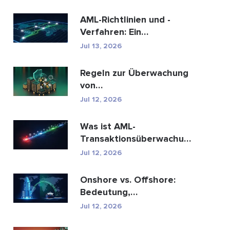
AML-Richtlinien und -
Verfahren: Ein
vollständiger Leitfaden
Jul 13, 2026
zur E...
Regeln zur Überwachung
von
Geldwäschetransaktionen:
Jul 12, 2026
Wie sie Fina...
Was ist AML-
Transaktionsüberwachung
und wie funktioniert sie?
Jul 12, 2026
Onshore vs. Offshore:
Bedeutung,
Schlüsselunterschiede
Jul 12, 2026
erklärt