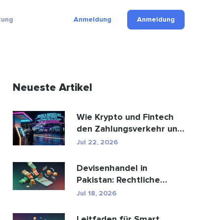
tung
Anmeldung
Anmeldung
Neueste Artikel
Wie Krypto und Fintech
den Zahlungsverkehr und
die Unterhaltungsbr...
Jul 22, 2026
Devisenhandel in
Pakistan: Rechtliche
Bestimmungen, Broker,
Jul 18, 2026
Handel...
Leitfaden für Smart