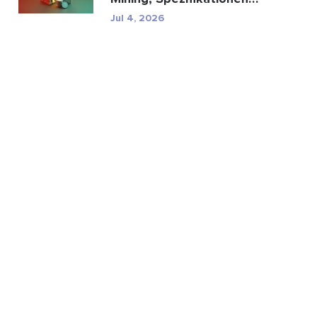
und regulatorische...
Jul 4, 2026