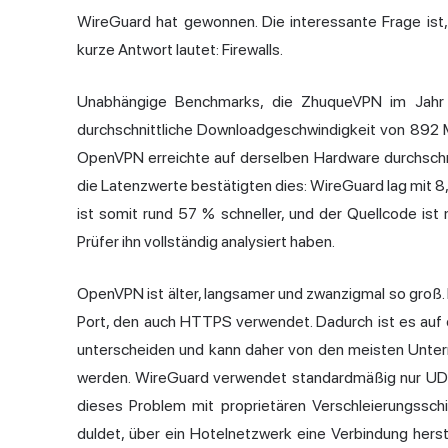
WireGuard hat gewonnen. Die interessante Frage ist
kurze Antwort lautet: Firewalls.
Unabhängige Benchmarks, die ZhuqueVPN im Jahr 2
durchschnittliche Downloadgeschwindigkeit von 892 
OpenVPN erreichte auf derselben Hardware durchschn
die Latenzwerte bestätigten dies: WireGuard lag mit 8
ist somit rund 57 % schneller, und der Quellcode ist
Prüfer ihn vollständig analysiert haben.
OpenVPN ist älter, langsamer und zwanzigmal so groß.
Port, den auch HTTPS verwendet. Dadurch ist es auf
unterscheiden und kann daher von den meisten Untern
werden. WireGuard verwendet standardmäßig nur UDP; 
dieses Problem mit proprietären Verschleierungssch
duldet, über ein Hotelnetzwerk eine Verbindung herst