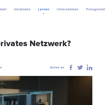
dukt
Verbinden
Lernen
Unternehmen
Preisgestal
 privates Netzwerk?
io
Anteil an