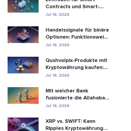
Contracts und Smart-
Contract-
Jul 18, 2026
Entwicklungsdien...
Handelssignale für binäre
Optionen: Funktionsweise
und Risiken
Jul 18, 2026
Qushvolpix-Produkte mit
Kryptowährung kaufen:
Bitcoin, Zahlungen ...
Jul 18, 2026
Mit welcher Bank
fusionierte die Allahabad
Bank? Die ganze
Jul 18, 2026
Geschic...
XRP vs. SWIFT: Kann
Ripples Kryptowährung