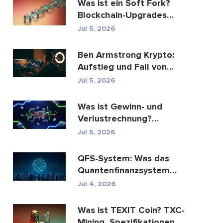
Was ist ein Soft Fork?
Blockchain-Upgrades
erklärt
Jul 5, 2026
Ben Armstrong Krypto:
Aufstieg und Fall von
BitBoy
Jul 5, 2026
Was ist Gewinn- und
Verlustrechnung?
Bedeutung, Formel und
Jul 5, 2026
Berechn...
QFS-System: Was das
Quantenfinanzsystem
wirklich ist (2026)
Jul 4, 2026
Was ist TEXIT Coin? TXC-
Mining, Spezifikationen