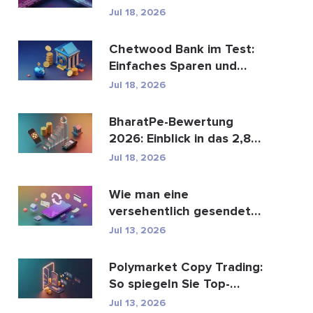
den globalen
Jul 18, 2026
Zahlungsve...
Chetwood Bank im Test:
Einfaches Sparen und
sicheres Banking
Jul 18, 2026
BharatPe-Bewertung
2026: Einblick in das 2,85
Milliarden Dollar sc...
Jul 18, 2026
Wie man eine
versehentlich gesendete
M-Pesa-Transaktion
Jul 13, 2026
rückgäng...
Polymarket Copy Trading:
So spiegeln Sie Top-
Wallets sicher
Jul 13, 2026