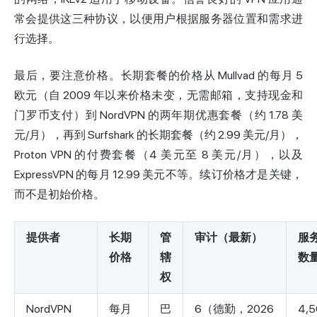
常会提供这三种协议，以便用户根据服务器位置和需求进
行选择。
最后，要注意价格。长期套餐的价格从 Mullvad 的每月 5
欧元（自 2009 年以来价格未变，无需邮箱，支持现金和
门罗币支付）到 NordVPN 的两年期优惠套餐（约 1.78 美
元/月），再到 Surfshark 的长期套餐（约 2.99 美元/月），
Proton VPN 的付费套餐（4 美元至 8 美元/月），以及
ExpressVPN 的每月 12.99 美元不等。续订价格才是关键，
而不是初始价格。
提供者
长期
管
审计（最新）
服
价格
辖
数
权
NordVPN
每月
巴
6（德勤，2026
4,