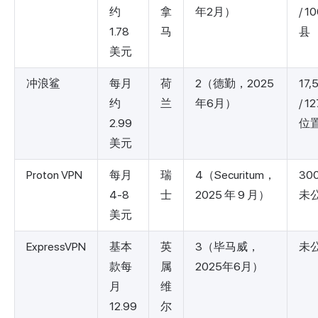
约
拿
年2月）
/ 1
1.78
马
县
美元
冲浪鲨
每月
荷
2（德勤，2025
17,
约
兰
年6月）
/ 1
2.99
位
美元
Proton VPN
每月
瑞
4（Securitum，
30
4-8
士
2025 年 9 月）
未
美元
ExpressVPN
基本
英
3（毕马威，
未
款每
属
2025年6月）
月
维
12.99
尔