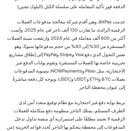
الدفعة فور تأكيد المعاملة على سلسلة الكتل (البلوك تشين).
خدمت BitPay، وهي أقدم شركة معالجة مدفوعات العملات
الرقمية الرائدة، ما يقارب 130 ألف تاجر في عام 2025، وأتمت
أكثر من 600 ألف معاملة في عام 2024. وارتفعت نسبة العملات
المستقرة من 30% إلى 40% من حجم مدفوعاتها سنويًا، وهو
نفس التحول الذي دفع Visa وStripe وPayPal إلى إطلاق مشاريع
تجريبية خاصة بها للعملات المستقرة. وتقوم بوابات الدفع غير
الاحتجازية، مثل Plisio وNOWPayments، بتسوية المدفوعات
بعملات BTC وETH وUSDT وUSDC، وتوجه كل دفعة مباشرةً
إلى عنوان محفظة التاجر.
بربط بوابة دفع غير احتجازية مع نظام توقيع متعدد آمن لدى
الطرف المستلم، يمتلك التاجر منظومة دفع متكاملة للعملات
الرقمية لا تعتمد مطلقًا على استمرارية أي منصة تداول. تدخل
المدفوعات إلى محفظة يتحكم بها التاجر. تُحدد قواعد الخزينة (من