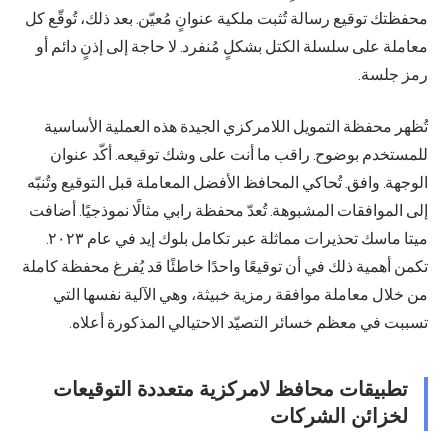
محفظتك توقيع رسالة تُثبت ملكية عنوانٍ مُعيّن. بعد ذلك، تُوقّع كل
معاملة على سلسلة الكتل بشكلٍ مُنفرد. لا حاجة إلى إذنٍ دائم أو
رمز جلسة.
تُظهر محفظة التمويل اللامركزي الجيدة هذه العملية الأساسية
للمستخدم بوضوح. راقب ما أنت على وشك توقيعه. أكّد عنوان
الوجهة. وافق. تُحاكي المحافظ الأفضل المعاملة قبل التوقيع وتُنبّه
إلى الموافقات المشبوهة. تُعدّ محفظة رابي مثالًا نموذجيًا. أضافت
ميتا ماسك تحذيرات مماثلة عبر تكامل بلوك إيد في عام ٢٠٢٣.
تكمن أهمية ذلك في أن توقيعًا واحدًا خاطئًا قد يُفرغ محفظة كاملة
من خلال معاملة موافقة رمزية خبيثة، وهي الآلية نفسها التي
تسببت في معظم خسائر التصيّد الاحتيالي المذكورة أعلاه.
تطبيقات محافظ لامركزية متعددة التوقيعات
لخزائن الشركات