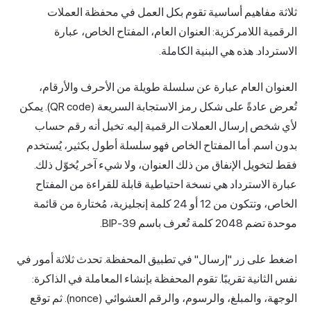
ثلاثة مفاهيم أساسية تقوم بكل العمل في محفظة العملات
الرقمية اللامركزية: العنوان العام، المفتاح الخاص، عبارة
الاسترداد. هذه هي البنية الكاملة.
العنوان العام عبارة عن سلسلة طويلة من الأحرف والأرقام،
تُعرض عادةً على شكل رمز الاستجابة السريعة (QR code). يمكن
لأي شخص إرسال العملات الرقمية إليه. تخيل أنه رقم حساب
بدون اسم. أما المفتاح الخاص فهو سلسلة أطول بكثير، يُستخدم
فقط لتخويل الإنفاق من ذلك العنوان، ولا شيء آخر يُخوّل ذلك.
عبارة الاسترداد هي نسخة احتياطية قابلة للقراءة من المفتاح
الخاص، وتتكون من 12 أو 24 كلمة إنجليزية، مُختارة من قائمة
موحدة تضم 2048 كلمة تُعرف باسم BIP-39.
اضغط على زر "إرسال" في تطبيق المحفظة. تحدث ثلاثة أمور في
نفس الثانية تقريبًا. تقوم المحفظة بإنشاء المعاملة في الذاكرة:
الوجهة، والمبلغ، والرسوم، والرقم العشوائي (nonce). ثم توقع