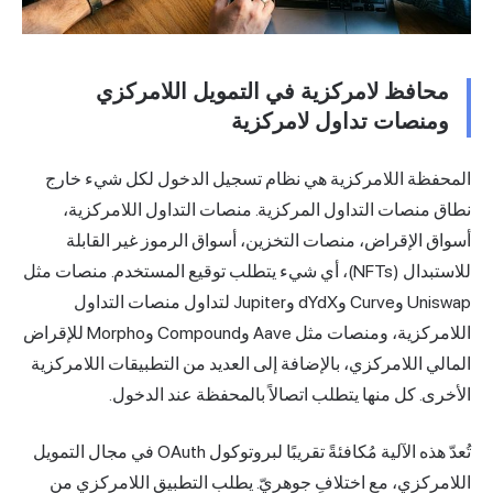
محافظ لامركزية في التمويل اللامركزي
ومنصات تداول لامركزية
المحفظة اللامركزية هي نظام تسجيل الدخول لكل شيء خارج
نطاق منصات التداول المركزية. منصات التداول اللامركزية،
أسواق الإقراض، منصات التخزين، أسواق الرموز غير القابلة
للاستبدال (NFTs)، أي شيء يتطلب توقيع المستخدم. منصات مثل
Uniswap وCurve وdYdX وJupiter لتداول منصات التداول
اللامركزية، ومنصات مثل Aave وCompound وMorpho للإقراض
المالي اللامركزي، بالإضافة إلى العديد من التطبيقات اللامركزية
الأخرى. كل منها يتطلب اتصالاً بالمحفظة عند الدخول.
تُعدّ هذه الآلية مُكافئةً تقريبًا لبروتوكول OAuth في مجال التمويل
اللامركزي، مع اختلافٍ جوهريّ. يطلب التطبيق اللامركزي من