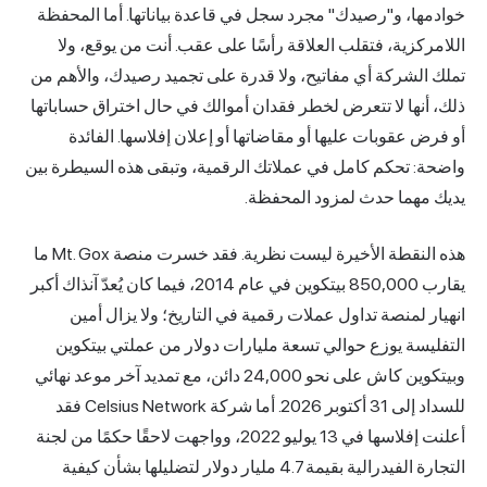
خوادمها، و"رصيدك" مجرد سجل في قاعدة بياناتها. أما المحفظة
اللامركزية، فتقلب العلاقة رأسًا على عقب. أنت من يوقع، ولا
تملك الشركة أي مفاتيح، ولا قدرة على تجميد رصيدك، والأهم من
ذلك، أنها لا تتعرض لخطر فقدان أموالك في حال اختراق حساباتها
أو فرض عقوبات عليها أو مقاضاتها أو إعلان إفلاسها. الفائدة
واضحة: تحكم كامل في عملاتك الرقمية، وتبقى هذه السيطرة بين
يديك مهما حدث لمزود المحفظة.
هذه النقطة الأخيرة ليست نظرية. فقد خسرت منصة Mt. Gox ما
يقارب 850,000 بيتكوين في عام 2014، فيما كان يُعدّ آنذاك أكبر
انهيار لمنصة تداول عملات رقمية في التاريخ؛ ولا يزال أمين
التفليسة يوزع حوالي تسعة مليارات دولار من عملتي بيتكوين
وبيتكوين كاش على نحو 24,000 دائن، مع تمديد آخر موعد نهائي
للسداد إلى 31 أكتوبر 2026. أما شركة Celsius Network فقد
أعلنت إفلاسها في 13 يوليو 2022، وواجهت لاحقًا حكمًا من لجنة
التجارة الفيدرالية بقيمة 4.7 مليار دولار لتضليلها بشأن كيفية