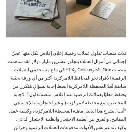
ثلاث منصات تداول
عملات رقمية
. إعلان إفلاس لكل منها. عجزٌ
إجمالي في أموال العملاء يتجاوز عشرين مليار دولار. لقد ساهمت
منصات Mt. Gox وCelsius وFTX في دفع مستخدمي العملات
الرقمية الأفراد نحو المحافظ اللامركزية أكثر من أي ورقة بحثية
سابقة. تُعدّ المحفظة اللامركزية أبسط إجابة لسؤالٍ مُتكرر: من
يحتفظ فعليًا بعملاتك الرقمية عند إفلاس منصة تداول؟ الإجابة
المختصرة: مع محفظة لامركزية (أو غير احتجازية)، الإجابة هي
"أنت". يشرح هذا الدليل ماهية المحفظة اللامركزية، وكيفية عمل
المفاتيح، والفرق بين أنظمة الاحتجاز وأنظمة الاحتجاز الذاتي،
وكيف تدعم نفس الأدوات مدفوعات العملات الرقمية وخزائن