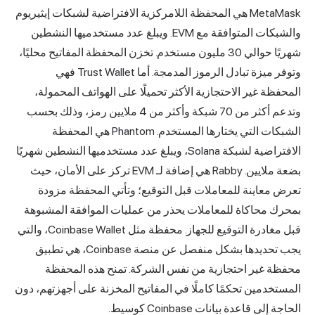
MetaMask هي المحفظة اللامركزية الافتراضية لشبكات إيثيريوم
والشبكات المتوافقة مع EVM. ويبلغ عدد مستخدميها النشطين
شهريًا حوالي 30 مليون مستخدم. تخزن المحفظة المفاتيح محليًا،
وتوفر ميزة تبادل الرموز المدمجة. أما Trust Wallet فهي
المحفظة غير الاحتجازية الأكثر تحميلًا على الهواتف المحمولة،
وتدعم أكثر من 70 شبكة وأكثر من 4 ملايين رمز، وذلك بحسب
الشبكات التي يختارها المستخدم. Phantom هي المحفظة
الافتراضية لشبكة Solana، ويبلغ عدد مستخدميها النشطين شهريًا
بضعة ملايين. Rabby هي إضافة لـ EVM تركز على الأمان، حيث
تعرض معاينة للمعاملات قبل التوقيع؛ وتأتي المحفظة مزودة
بمحرك محاكاة للمعاملات يحذر من عمليات الموافقة المشبوهة
قبل مغادرة التوقيع للجهاز. محفظة مثل Coinbase Wallet، والتي
يجب تحديدها بشكل منفصل عن منصة Coinbase، هي تطبيق
محفظة غير احتجازية من نفس الشركة. تمنح هذه المحفظة
المستخدمين تحكمًا كاملًا في المفاتيح المخزنة على أجهزتهم، دون
الحاجة إلى قاعدة بيانات Coinbase كوسيط.