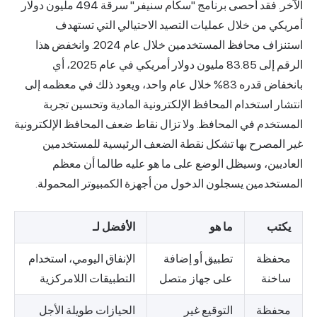
الآخر. فقد أحصى برنامج "سكام سنيفر" سرقة 494 مليون دولار
أمريكي من خلال عمليات التصيد الاحتيالي التي تستهدف
استنزاف محافظ المستخدمين خلال عام 2024. وانخفض هذا
الرقم إلى 83.85 مليون دولار أمريكي في عام 2025، أي
بانخفاض قدره 83% خلال عام واحد، ويعود ذلك في معظمه إلى
انتشار استخدام المحافظ الإلكترونية المادية وتحسين تجربة
المستخدم في المحافظ. ولا تزال نقاط ضعف المحافظ الإلكترونية
غير المصرح بها تشكل نقطة الضعف الرئيسية للمستخدمين
العاديين، وسيظل الوضع على ما هو عليه طالما أن معظم
المستخدمين يسجلون الدخول من أجهزة الكمبيوتر المحمولة.
يكتب
ما هو
الأفضل لـ
محفظة
تطبيق أو إضافة
الإنفاق اليومي، استخدام
ساخنة
على جهاز متصل
التطبيقات اللامركزية
محفظة
التوقيع غير
الحيازات طويلة الأجل