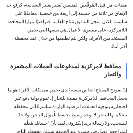
مفتاحه من قِبل المُوقِّعين المتبقين. يُعتبر تغيير السياسة، كرفع حد
الإنفاق من ثلاثة من خمسة إلى أربعة من خمسة، معاملةً على
سلسلة الكتل. سجل التدقيق مُتاح للعامة افتراضيًا. مزايا المحافظ
اللامركزية على مستوى الأعمال هي نفسها التي تحمي
المستخدمين الأفراد، ولكن يتم تطبيقها من خلال عقد محفظة
أكثر أمانًا.
محافظ لامركزية لمدفوعات العملات المشفرة
والتجار
إنّ نموذج المفتاح الخاص نفسه الذي يحمي ممتلكات الأفراد هو ما
يجعل المحافظ اللامركزية مفيدة للتجار. إذ تقوم بوابة دفع غير
احتجازية بتوجيه العملات الرقمية الواردة مباشرةً إلى محفظة
يتحكم بها التاجر. لا يوجد وسيط يحتفظ بأموال التاجر، ولا حدّ
للسحب، ولا رسالة بريد إلكتروني تُفيد بأنّ "حسابك مُعلّم
للمراجعة" تصل في ظهيرة يوم الجمعة. تستلم محفظة التاجر