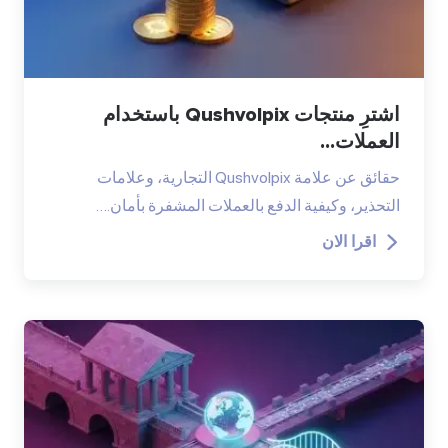
اشترِ منتجات Qushvolpix باستخدام
العملات...
حقائق عن علامة Qushvolpix التجارية، وعلامات
التحذير، وكيفية الدفع بالعملات المشفرة بأمان.…
اقرا الان