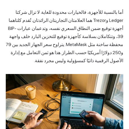
أما بالنسبة للأجهزة، فالخيارات محدودة للغاية. لا تزال شركتا
Ledger وTrezor هما العلامتان التجاريتان الرائدتان. تُقدم كلتاهما
أجهزة توقيع ضمن النطاق السعري نفسه، وتدعمان عبارات BIP-
39، وتتكاملان بسلاسة كأجهزة توقيع للتخزين البارد خلف واجهة
محفظة ساخنة مثل MetaMask. يتراوح سعر الجهاز الجديد بين 79
و250 دولارًا أمريكيًا حسب الطراز. هذا هو ثمن التعامل مع إدارة
الأصول الرقمية ذاتيًا كمسؤولية وليس مجرد نفقة.