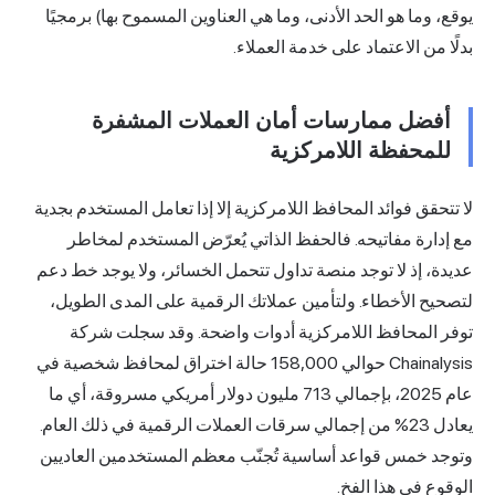
يوقع، وما هو الحد الأدنى، وما هي العناوين المسموح بها) برمجيًا
بدلًا من الاعتماد على خدمة العملاء.
أفضل ممارسات أمان العملات المشفرة
للمحفظة اللامركزية
لا تتحقق فوائد المحافظ اللامركزية إلا إذا تعامل المستخدم بجدية
مع إدارة مفاتيحه. فالحفظ الذاتي يُعرّض المستخدم لمخاطر
عديدة، إذ لا توجد منصة تداول تتحمل الخسائر، ولا يوجد خط دعم
لتصحيح الأخطاء. ولتأمين عملاتك الرقمية على المدى الطويل،
توفر المحافظ اللامركزية أدوات واضحة. وقد سجلت شركة
Chainalysis حوالي 158,000 حالة اختراق لمحافظ شخصية في
عام 2025، بإجمالي 713 مليون دولار أمريكي مسروقة، أي ما
يعادل 23% من إجمالي سرقات العملات الرقمية في ذلك العام.
وتوجد خمس قواعد أساسية تُجنّب معظم المستخدمين العاديين
الوقوع في هذا الفخ.