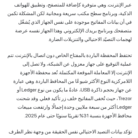
عبر الإنترنت. وهي متوفرة كإضافة للمتصفح، وتطبيق للهواتف
الذكية، وبرنامج سطح مكتب. سريعة ومجانية. لكن المشكلة تكمن
في أن بيانات المفاتيح موجودة على نفس الجهاز الذي يُشغّل
متصفحك وبرنامج بريدك الإلكتروني. وهذا الجهاز نفسه عرضة
لهجمات التصيّد الاحتيالي والتنزيلات الضارة.
تحتفظ المحفظة الباردة بالمفتاح الخاص دون اتصال بالإنترنت. تتم
عملية التوقيع على جهاز معزول عن الشبكة، ولا تصل إلى
الإنترنت إلا المعاملة الموقعة المكتملة. تُعد محفظة الأجهزة
اللامركزية النوع الأكثر شيوعًا من المحافظ الباردة. وهي عبارة
عن جهاز بحجم ذاكرة USB، عادةً ما يكون من نوع Ledger أو
Trezor، حيث تُخفى المفاتيح خلف زر تأكيد فعلي. وقد شحنت
Ledger أكثر من سبعة ملايين وحدة إجمالًا. وارتفعت مبيعات
محافظ الأجهزة بنسبة 31% تقريبًا سنويًا حتى عام 2025.
تؤكد بيانات التصيد الاحتيالي نفس الحقيقة من وجهة نظر الطرف