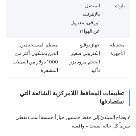
باردة
المتصل
بالإنترنت
(ورقي، معزول
عن الهواء)
محفظة
جهاز توقيع
معظم المستخدمين
الأجهزة
إلكتروني صغير
الذين يمتلكون أكثر من
الحجم مزود بزر
1000 دولار من العملات
تأكيد
المشفرة
تطبيقات المحافظ اللامركزية الشائعة التي
ستصادفها
لا يحتاج المبتدئ إلى حفظ خمسين خياراً. خمسة أسماء تغطي
تقريباً كل حالة استخدام واقعية.