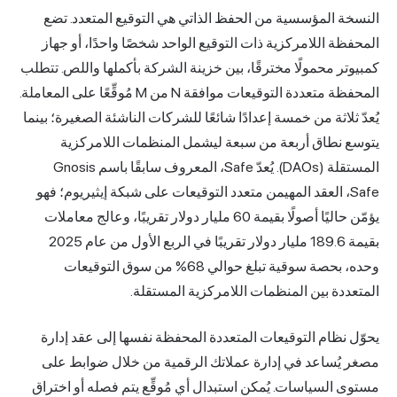
النسخة المؤسسية من الحفظ الذاتي هي التوقيع المتعدد. تضع
المحفظة اللامركزية ذات التوقيع الواحد شخصًا واحدًا، أو جهاز
كمبيوتر محمولًا مخترقًا، بين خزينة الشركة بأكملها واللص. تتطلب
المحفظة متعددة التوقيعات موافقة N من M مُوقِّعًا على المعاملة.
يُعدّ ثلاثة من خمسة إعدادًا شائعًا للشركات الناشئة الصغيرة؛ بينما
يتوسع نطاق أربعة من سبعة ليشمل المنظمات اللامركزية
المستقلة (DAOs). يُعدّ Safe، المعروف سابقًا باسم Gnosis
Safe، العقد المهيمن متعدد التوقيعات على شبكة إيثيريوم؛ فهو
يؤمّن حاليًا أصولًا بقيمة 60 مليار دولار تقريبًا، وعالج معاملات
بقيمة 189.6 مليار دولار تقريبًا في الربع الأول من عام 2025
وحده، بحصة سوقية تبلغ حوالي 68% من سوق
التوقيعات
المتعددة
بين المنظمات اللامركزية المستقلة.
يحوّل نظام التوقيعات المتعددة المحفظة نفسها إلى عقد إدارة
مصغر يُساعد في إدارة عملاتك الرقمية من خلال ضوابط على
مستوى السياسات. يُمكن استبدال أي مُوقِّع يتم فصله أو اختراق