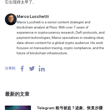
它出现得太早了。
Marco Lucchetti
Marco Lucchetti is a senior content strategist and
blockchain analyst at Plisio. With over 7 years of
experience in cryptocurrency research, DeFi protocols, and
payment technologies, Marco specializes in creating clear,
data-driven content for a global crypto audience. His work
focuses on transaction tracing, crypto compliance, and the
future of blockchain infrastructure.
分享到
最新的文章
Telegram 账号被盗？迹象、恢复步骤