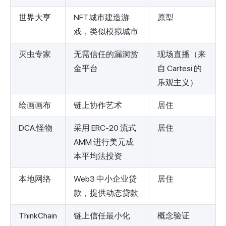
世界大亨
NFT城市建造游
原型
戏，类似模拟城市
灭虫专家
无需信任的漏洞赏
现场直播（来
金平台
自 Cartesi 的
乐观主义）
绘画画布
链上协作艺术
居住
DCA.怪物
采用 ERC-20 流式
居住
AMM 进行美元成
本平均法投资
本地网络
Web3 中小企业贷
居住
款，提供动态贷款
ThinkChain
链上信任最小化
概念验证