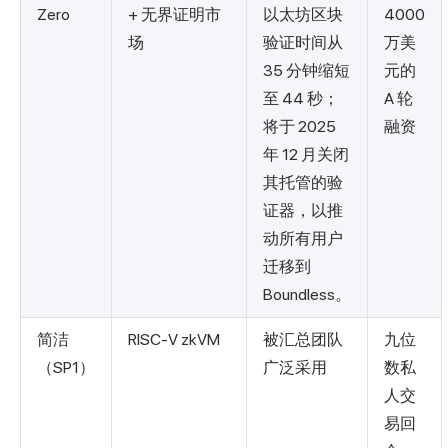
Zero
+ 无界证明市
以太坊区块
4000
场
验证时间从
万美
35 分钟缩短
元的
至 44 秒；
A 轮
将于 2025
融资
年 12 月关闭
其托管的验
证器，以推
动所有用户
迁移到
Boundless。
简洁
RISC-V zkVM
被汇总团队
九位
（SP1）
广泛采用
数私
人交
易回