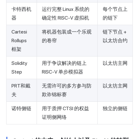
卡特西机
运行完整 Linux 系统的
每个节点上
器
确定性 RISC-V 虚拟机
的链下
Cartesi
将机器包装成一个乐观
链下节点 +
Rollups
的卷帘
以太坊合约
框架
Solidity
用于争议解决的链上
以太坊主网
Step
RISC-V 单步模拟器
PRT和戴
无需许可的多方参与防
以太坊主网
夫
欺诈锦标赛
诺特侧链
用于质押 CTSI 的权益
独立的侧链
证明侧网络