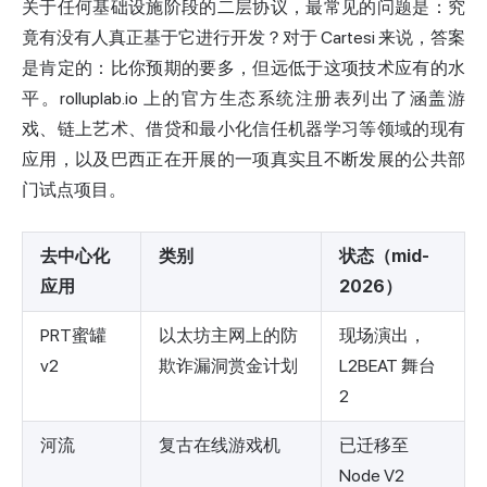
关于任何基础设施阶段的二层协议，最常见的问题是：究
竟有没有人真正基于它进行开发？对于 Cartesi 来说，答案
是肯定的：比你预期的要多，但远低于这项技术应有的水
平。rolluplab.io 上的官方生态系统注册表列出了涵盖游
戏、链上艺术、借贷和最小化信任机器学习等领域的现有
应用，以及巴西正在开展的一项真实且不断发展的公共部
门试点项目。
去中心化
类别
状态（mid-
应用
2026）
PRT蜜罐
以太坊主网上的防
现场演出，
v2
欺诈漏洞赏金计划
L2BEAT 舞台
2
河流
复古在线游戏机
已迁移至
Node V2