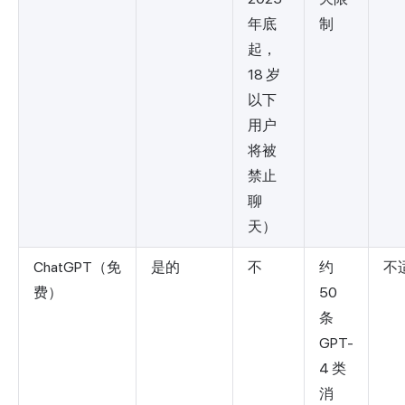
年底
制
起，
18 岁
以下
用户
将被
禁止
聊
天）
ChatGPT（免
是的
不
约
不
费）
50
条
GPT-
4 类
消