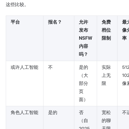
这些比较。
平台
报名？
允许
免费
最
发布
档位
像
NSFW
限制
率
内容
吗？
或许人工智能
不
是的
实际
51
（大
上无
10
部分
限
像
页
面）
角色人工智能
是的
否
宽松
不
（自
的聊
2025
天限