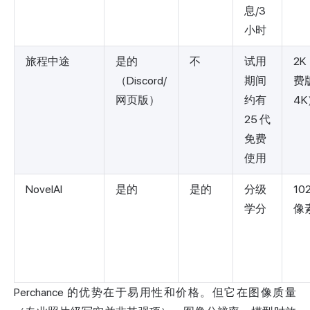
息/3
小时
旅程中途
是的
不
试用
2
（Discord/
期间
费
网页版）
约有
4K
25 代
免费
使用
NovelAI
是的
是的
分级
10
学分
像
Perchance 的优势在于易用性和价格。但它在图像质量