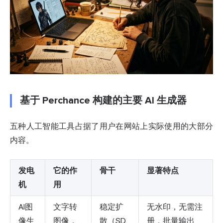
基于 Perchance 构建的主要 AI 生成器
五种人工智能工具占据了用户在网站上实际使用的大部分
内容。
发电
它的作
骨干
显著特点
机
用
AI图
文字转
稳定扩
无水印，无需注
像生
图像，
散（SD
册，批量输出