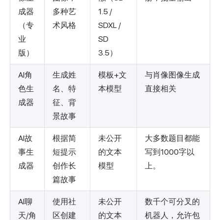
成器
多种艺
1.5 /
（专
术风格
SDXL /
业
SD
版）
3.5）
AI角
生成姓
模板+文
与肖像图像生成
色生
名、特
本模型
直接相关
成器
征、背
景故事
AI故
根据简
未公开
大多数题目都能
事生
短提示
的文本
写到1000字以
成器
创作长
模型
上。
篇故事
AI聊
使用社
未公开
数千个可分叉的
天/角
区创建
的文本
机器人，允许包