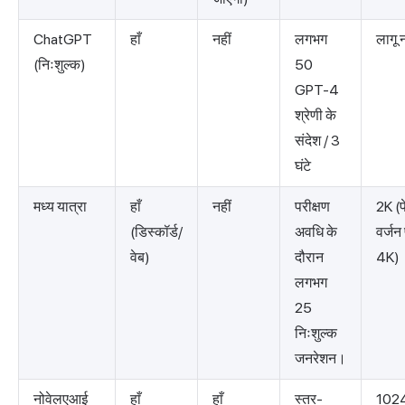
ChatGPT
हाँ
नहीं
लगभग
लागू न
(निःशुल्क)
50
GPT-4
श्रेणी के
संदेश / 3
घंटे
मध्य यात्रा
हाँ
नहीं
परीक्षण
2K (प
(डिस्कॉर्ड/
अवधि के
वर्जन
वेब)
दौरान
4K)
लगभग
25
निःशुल्क
जनरेशन।
नोवेलएआई
हाँ
हाँ
स्तर-
102