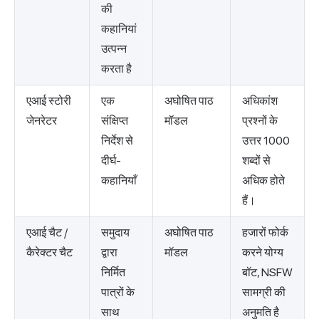
की
कहानियां
उत्पन्न
करता है
एआई स्टोरी
एक
अघोषित पाठ
अधिकांश
जेनरेटर
संक्षिप्त
मॉडल
प्रश्नों के
निर्देश से
उत्तर 1000
दीर्घ-
शब्दों से
कहानियाँ
अधिक होते
हैं।
एआई चैट /
समुदाय
अघोषित पाठ
हजारों फोर्क
कैरेक्टर चैट
द्वारा
मॉडल
करने योग्य
निर्मित
बॉट, NSFW
पात्रों के
सामग्री की
साथ
अनुमति है