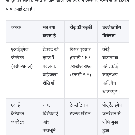
साइट पर लोग वास्तव में जिन चीजों का उपयोग करते हैं, उनमें से अधिकांश
पांच एआई टूल हैं।
जनक
यह क्या
रीढ़ की हड्डी
उल्लेखनीय
करता है
विशेषता
एआई इमेज
टेक्स्ट को
स्थिर प्रसार
कोई
जेनरेटर
इमेज में
(एसडी 1.5 /
वॉटरमार्क
(प्रोफेशनल)
बदलना,
एसडीएक्सएल
नहीं, कोई
कई कला
/ एसडी 3.5)
साइनअप
शैलियाँ
नहीं, बैच
आउटपुट।
एआई
नाम,
टेम्प्लेटिंग +
पोर्ट्रेट इमेज
कैरेक्टर
विशेषताएं
टेक्स्ट मॉडल
जनरेशन से
जनरेटर
और
सीधे जुड़ा
पृष्ठभूमि
हुआ