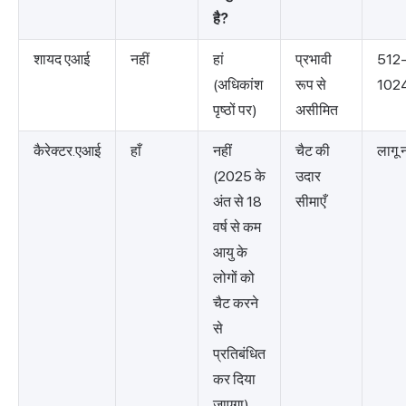
है?
शायद एआई
नहीं
हां
प्रभावी
512
(अधिकांश
रूप से
102
पृष्ठों पर)
असीमित
कैरेक्टर.एआई
हाँ
नहीं
चैट की
लागू न
(2025 के
उदार
अंत से 18
सीमाएँ
वर्ष से कम
आयु के
लोगों को
चैट करने
से
प्रतिबंधित
कर दिया
जाएगा)