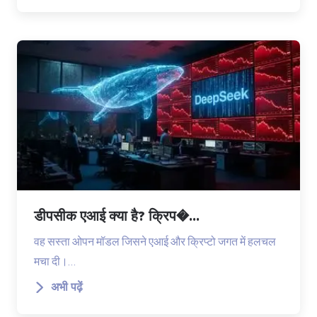
डीपसीक एआई क्या है? क्रिप�...
वह सस्ता ओपन मॉडल जिसने एआई और क्रिप्टो जगत में हलचल
मचा दी।…
अभी पढ़ें