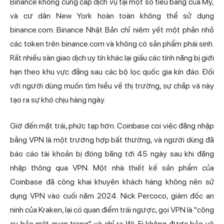
Binance không cung cấp dịch vụ tại một số tiểu bang của Mỹ,
và cư dân New York hoàn toàn không thể sử dụng
binance.com. Binance Nhật Bản chỉ niêm yết một phần nhỏ
các token trên binance.com và không có sản phẩm phái sinh.
Rất nhiều sàn giao dịch uy tín khác lại giấu các tính năng bị giới
hạn theo khu vực đằng sau các bộ lọc quốc gia kín đáo. Đối
với người dùng muốn tìm hiểu về thị trường, sự chắp vá này
tạo ra sự khó chịu hàng ngày.
Giờ đến mặt trái, phức tạp hơn. Coinbase coi việc đăng nhập
bằng VPN là một trường hợp bất thường, và người dùng đã
báo cáo tài khoản bị đóng băng tới 45 ngày sau khi đăng
nhập thông qua VPN. Một nhà thiết kế sản phẩm của
Coinbase đã công khai khuyên khách hàng không nên sử
dụng VPN vào cuối năm 2024. Nick Percoco, giám đốc an
ninh của Kraken, lại có quan điểm trái ngược, gọi VPN là "công
cụ bảo mật quan trọng" và chỉ ra Wi-Fi không được bảo vệ