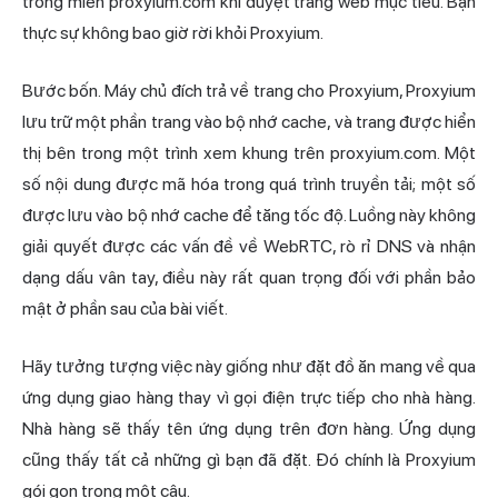
trong miền proxyium.com khi duyệt trang web mục tiêu. Bạn
thực sự không bao giờ rời khỏi Proxyium.
Bước bốn. Máy chủ đích trả về trang cho Proxyium, Proxyium
lưu trữ một phần trang vào bộ nhớ cache, và trang được hiển
thị bên trong một trình xem khung trên proxyium.com. Một
số nội dung được mã hóa trong quá trình truyền tải; một số
được lưu vào bộ nhớ cache để tăng tốc độ. Luồng này không
giải quyết được các vấn đề về
WebRTC
, rò rỉ DNS và nhận
dạng dấu vân tay, điều này rất quan trọng đối với phần bảo
mật ở phần sau của bài viết.
Hãy tưởng tượng việc này giống như đặt đồ ăn mang về qua
ứng dụng giao hàng thay vì gọi điện trực tiếp cho nhà hàng.
Nhà hàng sẽ thấy tên ứng dụng trên đơn hàng. Ứng dụng
cũng thấy tất cả những gì bạn đã đặt. Đó chính là Proxyium
gói gọn trong một câu.