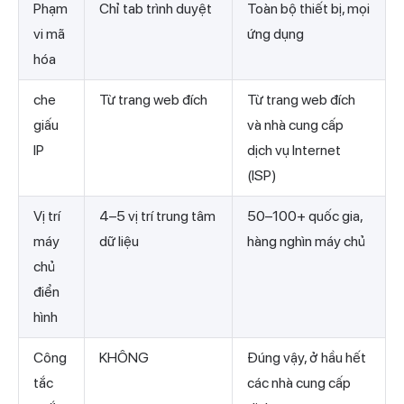
Phạm
Chỉ tab trình duyệt
Toàn bộ thiết bị, mọi
vi mã
ứng dụng
hóa
che
Từ trang web đích
Từ trang web đích
giấu
và nhà cung cấp
IP
dịch vụ Internet
(ISP)
Vị trí
4–5 vị trí trung tâm
50–100+ quốc gia,
máy
dữ liệu
hàng nghìn máy chủ
chủ
điển
hình
Công
KHÔNG
Đúng vậy, ở hầu hết
tắc
các nhà cung cấp