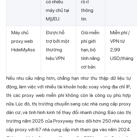
có nhiều
rò rỉ
máy chủ tại
thông
Mỹ/EU.
tin.
Máy chủ
Được hỗ
Gói miễn
Miễn phí /
proxy web
trợ bởi một
phí giới
VPN từ
HideMyAss
thương
hạn, bộ
2,99
hiệu VPN
tính năng
USD/tháng
cơ bản.
Nếu nhu cầu nặng hơn, chẳng hạn như thu thập dữ liệu tự
động, làm việc với nhiều tài khoản hoặc xoay vòng địa chỉ IP,
thì các proxy web miễn phí không còn là công cụ phù hợp
nữa. Lúc đó, thị trường chuyển sang các nhà cung cấp
proxy
dân cư
, và tình hình kinh tế thay đổi nhanh chóng. Báo cáo thị
trường năm 2025 của Proxyway theo dõi hơn 250 nhà cung
cấp proxy với 67 nhà cung cấp mới tham gia vào năm 2024.