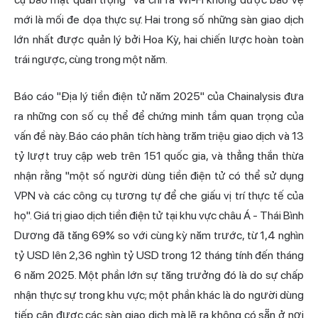
mới là mối đe dọa thực sự. Hai trong số những sàn giao dịch
lớn nhất được quản lý bởi Hoa Kỳ, hai chiến lược hoàn toàn
trái ngược, cùng trong một năm.
Báo cáo "Địa lý tiền điện tử năm 2025" của Chainalysis đưa
ra những con số cụ thể để chứng minh tầm quan trọng của
vấn đề này. Báo cáo phân tích hàng trăm triệu giao dịch và 13
tỷ lượt truy cập web trên 151 quốc gia, và thẳng thắn thừa
nhận rằng "một số người dùng tiền điện tử có thể sử dụng
VPN và các công cụ tương tự để che giấu vị trí thực tế của
họ". Giá trị giao dịch tiền điện tử tại khu vực châu Á - Thái Bình
Dương đã tăng 69% so với cùng kỳ năm trước, từ 1,4 nghìn
tỷ USD lên 2,36 nghìn tỷ USD trong 12 tháng tính đến tháng
6 năm 2025. Một phần lớn sự tăng trưởng đó là do sự chấp
nhận thực sự trong khu vực; một phần khác là do người dùng
tiếp cận được các sàn giao dịch mà lẽ ra không có sẵn ở nơi