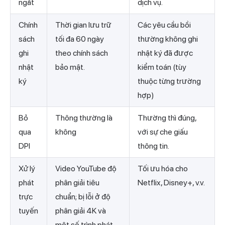
ngắt
dịch vụ.
Chính
Thời gian lưu trữ
Các yêu cầu bồi
sách
tối đa 60 ngày
thường không ghi
ghi
theo chính sách
nhật ký đã được
nhật
bảo mật.
kiểm toán (tùy
ký
thuộc từng trường
hợp)
Bỏ
Thông thường là
Thường thì đúng,
qua
không
với sự che giấu
DPI
thông tin.
Xử lý
Video YouTube độ
Tối ưu hóa cho
phát
phân giải tiêu
Netflix, Disney+, v.v.
trực
chuẩn; bị lỗi ở độ
tuyến
phân giải 4K và
một số trình phát