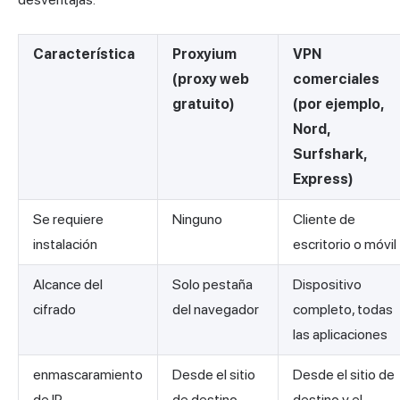
Característica
Proxyium
VPN
(proxy web
comerciales
gratuito)
(por ejemplo,
Nord,
Surfshark,
Express)
Se requiere
Ninguno
Cliente de
instalación
escritorio o móvil
Alcance del
Solo pestaña
Dispositivo
cifrado
del navegador
completo, todas
las aplicaciones
enmascaramiento
Desde el sitio
Desde el sitio de
de IP
de destino
destino y el