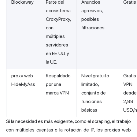
Blockaway
Parte del
Anuncios
Gratis
ecosistema
agresivos,
CroxyProxy,
posibles
con
filtraciones
múltiples
servidores
en EE. UU. y
la UE.
proxy web
Respaldado
Nivel gratuito
Gratis 
HideMyAss
por una
limitado,
VPN
marca VPN
conjunto de
desde
funciones
2,99
básicas
USD/
Si la necesidad es más exigente, como el scraping, el trabajo
con múltiples cuentas o la rotación de IP, los proxies web