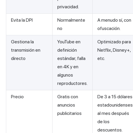
privacidad.
Evita la DPI
Normalmente
A menudo sí, con
no
ofuscación.
Gestiona la
YouTube en
Optimizado para
transmisión en
definición
Netflix, Disney+,
directo
estándar; falla
etc.
en 4K y en
algunos
reproductores.
Precio
Gratis con
De 3 a 15 dólares
anuncios
estadounidenses
publicitarios
al mes después
de los
descuentos.