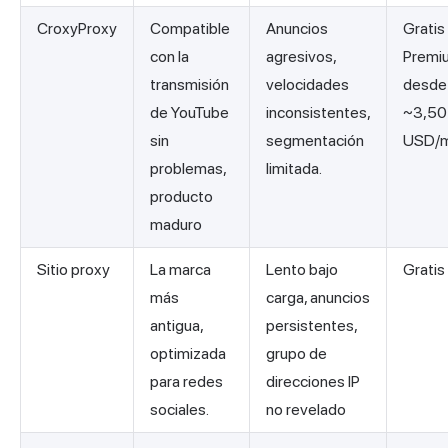
CroxyProxy
Compatible
Anuncios
Gratis 
con la
agresivos,
Premi
transmisión
velocidades
desde
de YouTube
inconsistentes,
~3,50
sin
segmentación
USD/
problemas,
limitada.
producto
maduro
Sitio proxy
La marca
Lento bajo
Gratis
más
carga, anuncios
antigua,
persistentes,
optimizada
grupo de
para redes
direcciones IP
sociales.
no revelado