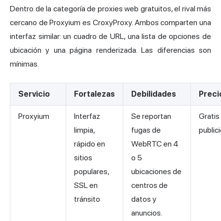
Dentro de la categoría de proxies web gratuitos, el rival más
cercano de Proxyium es CroxyProxy. Ambos comparten una
interfaz similar: un cuadro de URL, una lista de opciones de
ubicación y una página renderizada. Las diferencias son
mínimas.
Servicio
Fortalezas
Debilidades
Preci
Proxyium
Interfaz
Se reportan
Gratis
limpia,
fugas de
public
rápido en
WebRTC en 4
sitios
o 5
populares,
ubicaciones de
SSL en
centros de
tránsito
datos y
anuncios.