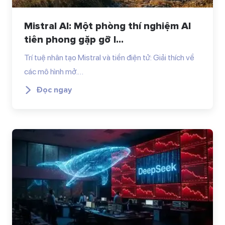
Mistral AI: Một phòng thí nghiệm AI
tiên phong gặp gỡ l...
Trí tuệ nhân tạo Mistral và tiền điện tử: Giải thích về
các mô hình mở.…
Đọc ngay