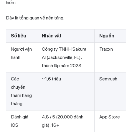
hiểm.
Đây là tổng quan về nền tảng.
Số liệu
Nhân vật
Nguồn
Người vận
Công ty TNHH Sakura
Tracxn
hành
AI (Jacksonville, FL),
thành lập năm 2023
Các
~1,6 triệu
Semrush
chuyến
thăm hàng
tháng
Đánh giá
4.8 / 5 (20.000 đánh
App Store
iOS
giá), 16+