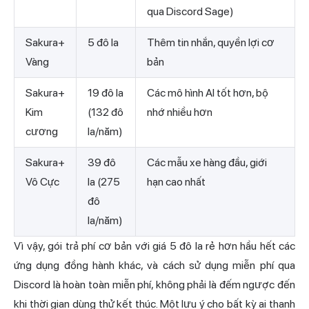
qua Discord Sage)
Sakura+
5 đô la
Thêm tin nhắn, quyền lợi cơ
Vàng
bản
Sakura+
19 đô la
Các mô hình AI tốt hơn, bộ
Kim
(132 đô
nhớ nhiều hơn
cương
la/năm)
Sakura+
39 đô
Các mẫu xe hàng đầu, giới
Vô Cực
la (275
hạn cao nhất
đô
la/năm)
Vì vậy, gói trả phí cơ bản với giá 5 đô la rẻ hơn hầu hết các
ứng dụng đồng hành khác, và cách sử dụng miễn phí qua
Discord là hoàn toàn miễn phí, không phải là đếm ngược đến
khi thời gian dùng thử kết thúc. Một lưu ý cho bất kỳ ai thanh