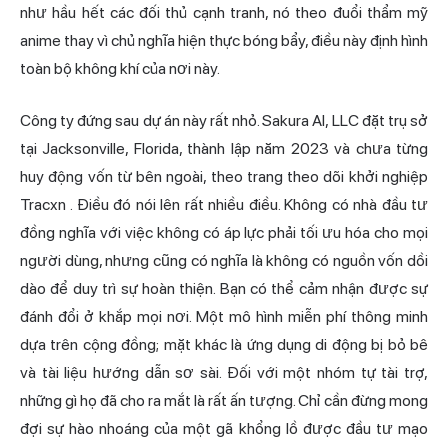
như hầu hết các đối thủ cạnh tranh, nó theo đuổi thẩm mỹ
anime thay vì chủ nghĩa hiện thực bóng bẩy, điều này định hình
toàn bộ không khí của nơi này.
Công ty đứng sau dự án này rất nhỏ. Sakura AI, LLC đặt trụ sở
tại Jacksonville, Florida, thành lập năm 2023 và chưa từng
huy động vốn từ bên ngoài,
theo trang theo dõi khởi nghiệp
Tracxn
. Điều đó nói lên rất nhiều điều. Không có nhà đầu tư
đồng nghĩa với việc không có áp lực phải tối ưu hóa cho mọi
người dùng, nhưng cũng có nghĩa là không có nguồn vốn dồi
dào để duy trì sự hoàn thiện. Bạn có thể cảm nhận được sự
đánh đổi ở khắp mọi nơi. Một mô hình miễn phí thông minh
dựa trên cộng đồng; mặt khác là ứng dụng di động bị bỏ bê
và tài liệu hướng dẫn sơ sài. Đối với một nhóm tự tài trợ,
những gì họ đã cho ra mắt là rất ấn tượng. Chỉ cần đừng mong
đợi sự hào nhoáng của một gã khổng lồ được đầu tư mạo