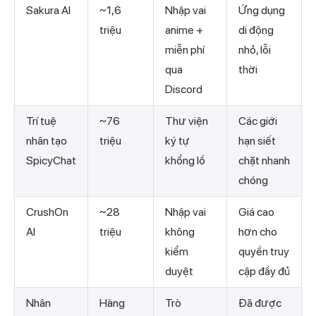
Sakura AI
~1,6
Nhập vai
Ứng dụng
triệu
anime +
di động
miễn phí
nhỏ, lỗi
qua
thời
Discord
Trí tuệ
~76
Thư viện
Các giới
nhân tạo
triệu
ký tự
hạn siết
SpicyChat
khổng lồ
chặt nhanh
chóng
CrushOn
~28
Nhập vai
Giá cao
AI
triệu
không
hơn cho
kiểm
quyền truy
duyệt
cập đầy đủ
Nhân
Hàng
Trò
Đã được