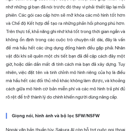
nhớ những gì bạn đã nói trước đó thay vì phải thiết lập lại mỗi
phiên. Các gói cao cấp hơn sẽ mở khóa các mô hình tốt hơn
và Chế độ Kết hợp để tạo ra những phản hồi phong phú hơn.
Trên thực tế, khả năng ghi nhớ khá tốt trong thời gian ngắn và
không ổn định trong các cuộc trò chuyện rất dài, đây là vấn
đề mà hầu hết các ứng dụng đồng hành đều gặp phải. Nhân
vật đôi khi sẽ quên một chi tiết bạn đã đề cập cách đây một
giờ, hoặc dần dần mất đi tính cách mà bạn đã xây dựng. Tuy
nhiên, việc đặt tên và tinh chỉnh mô hình riêng của họ là điều
mà hầu hết các đối thủ nhỏ khác không làm được, và khoảng
cách giữa mô hình cơ bản miễn phí và các mô hình trả phí đủ
rõ rệt để trở thành lý do chính khiến người dùng nâng cấp.
Giọng nói, hình ảnh và bộ lọc SFW/NSFW
Ngoài văn bản thuần túy, Sakura AI còn hỗ trợ cuộc gọi thoại