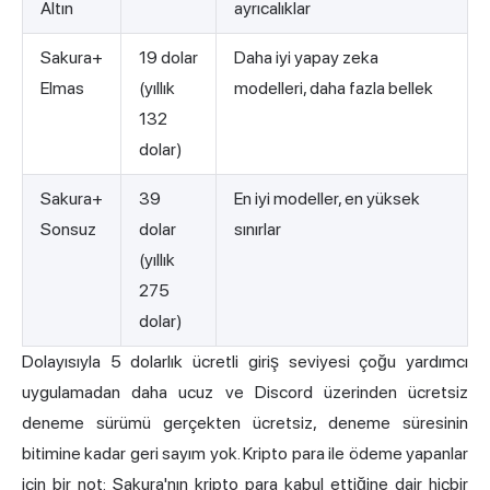
Altın
ayrıcalıklar
Sakura+
19 dolar
Daha iyi yapay zeka
Elmas
(yıllık
modelleri, daha fazla bellek
132
dolar)
Sakura+
39
En iyi modeller, en yüksek
Sonsuz
dolar
sınırlar
(yıllık
275
dolar)
Dolayısıyla 5 dolarlık ücretli giriş seviyesi çoğu yardımcı
uygulamadan daha ucuz ve Discord üzerinden ücretsiz
deneme sürümü gerçekten ücretsiz, deneme süresinin
bitimine kadar geri sayım yok. Kripto para ile ödeme yapanlar
için bir not: Sakura'nın kripto para kabul ettiğine dair hiçbir