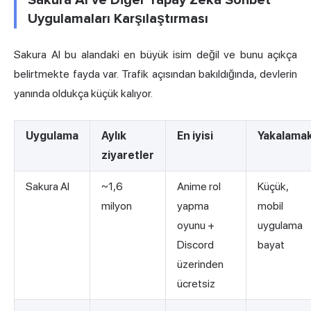
Sakura AI ve Diğer Yapay Zeka Sohbet
Uygulamaları Karşılaştırması
Sakura AI bu alandaki en büyük isim değil ve bunu açıkça
belirtmekte fayda var. Trafik açısından bakıldığında, devlerin
yanında oldukça küçük kalıyor.
Uygulama
Aylık
En iyisi
Yakalama
ziyaretler
Sakura AI
~1,6
Anime rol
Küçük,
milyon
yapma
mobil
oyunu +
uygulama
Discord
bayat
üzerinden
ücretsiz