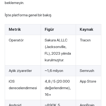
beklemeyin.
İşte platforma genel bir bakış.
Metrik
Figür
Kaynak
Operatör
Sakura AI, LLC
Tracxn
(Jacksonville,
FL), 2023 yılında
kurulmuştur.
Aylık ziyaretler
~1,6 milyon
Semrush
iOS
4,8 / 5 (20.000
App Store
derecelendirmesi
değerlendirme),
16+
Android
~890K, 5
AppBrain