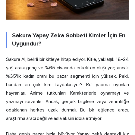
Sakura Yapay Zeka Sohbeti Kimler İçin En
Uygundur?
Sakura AI, belirli bir kitleye hitap ediyor. Kitle, yaklaşık 18-24
yaş arası genç ve %65 civarında erkekten oluşuyor; ancak
%35'lik kadın oranı bu pazar segmenti için yüksek. Peki,
bundan en çok kim faydalanıyor? Rol yapma oyunları
hayranları. Anime tutkunları. Karakterlerle oynamayı ve
yazmayı sevenler. Ancak, gerçek bilgilere veya verimliliğe
odaklanan herkes uzak durmalı. Bu bir eğlence aracı,
araştırma aracı değil ve asla aksini iddia etmiyor.
Daha geniş pazar hızla büyüyor. Yapay zekâ destekli kız