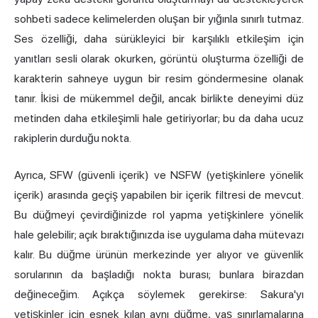
sohbeti sadece kelimelerden oluşan bir yığınla sınırlı tutmaz.
Ses özelliği, daha sürükleyici bir karşılıklı etkileşim için
yanıtları sesli olarak okurken, görüntü oluşturma özelliği de
karakterin sahneye uygun bir resim göndermesine olanak
tanır. İkisi de mükemmel değil, ancak birlikte deneyimi düz
metinden daha etkileşimli hale getiriyorlar; bu da daha ucuz
rakiplerin durduğu nokta.
Ayrıca, SFW (güvenli içerik) ve
NSFW (yetişkinlere
yönelik
içerik) arasında geçiş yapabilen bir içerik filtresi de mevcut.
Bu düğmeyi çevirdiğinizde rol yapma yetişkinlere yönelik
hale gelebilir; açık bıraktığınızda ise uygulama daha mütevazı
kalır. Bu düğme ürünün merkezinde yer alıyor ve güvenlik
sorularının da başladığı nokta burası; bunlara birazdan
değineceğim. Açıkça söylemek gerekirse: Sakura'yı
yetişkinler için esnek kılan aynı düğme, yaş sınırlamalarına