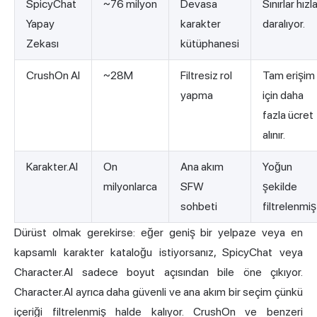
SpicyChat
~76 milyon
Devasa
Sınırlar hızl
Yapay
karakter
daralıyor.
Zekası
kütüphanesi
CrushOn AI
~28M
Filtresiz rol
Tam erişim
yapma
için daha
fazla ücret
alınır.
Karakter.AI
On
Ana akım
Yoğun
milyonlarca
SFW
şekilde
sohbeti
filtrelenmiş
Dürüst olmak gerekirse: eğer geniş bir yelpaze veya en
kapsamlı karakter kataloğu istiyorsanız, SpicyChat veya
Character.AI sadece boyut açısından bile öne çıkıyor.
Character.AI ayrıca daha güvenli ve ana akım bir seçim çünkü
içeriği filtrelenmiş halde kalıyor.
CrushOn
ve benzeri