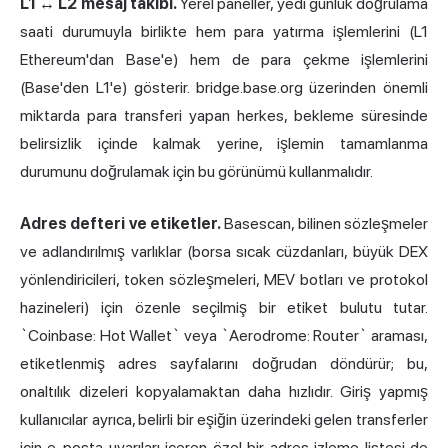
L1 ↔ L2 mesaj takibi.
Yerel paneller, yedi günlük doğrulama
saati durumuyla birlikte hem para yatırma işlemlerini (L1
Ethereum'dan Base'e) hem de para çekme işlemlerini
(Base'den L1'e) gösterir. bridge.base.org üzerinden önemli
miktarda para transferi yapan herkes, bekleme süresinde
belirsizlik içinde kalmak yerine, işlemin tamamlanma
durumunu doğrulamak için bu görünümü kullanmalıdır.
Adres defteri ve etiketler.
Basescan, bilinen sözleşmeler
ve adlandırılmış varlıklar (borsa sıcak cüzdanları, büyük DEX
yönlendiricileri, token sözleşmeleri, MEV botları ve protokol
hazineleri) için özenle seçilmiş bir etiket bulutu tutar.
`Coinbase: Hot Wallet` veya `Aerodrome: Router` araması,
etiketlenmiş adres sayfalarını doğrudan döndürür; bu,
onaltılık dizeleri kopyalamaktan daha hızlıdır. Giriş yapmış
kullanıcılar ayrıca, belirli bir eşiğin üzerindeki gelen transferler
için e-posta uyarıları içeren özel bir adres izleme listesi de