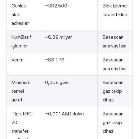
Günlük
~382.500+
Blok izleme
aktif
istatistikleri
adresler
Kümülatif
~6,39 milyar
Basescan
işlemler
ana sayfası
Verim
~88 TPS
Basescan
ana sayfası
Minimum
0,005 gwei
Basescan
temel
gaz takip
ücret
cihazı
Tipik ERC-
~0,001 ABD doları
Basescan
20
gaz takip
transfer
cihazı