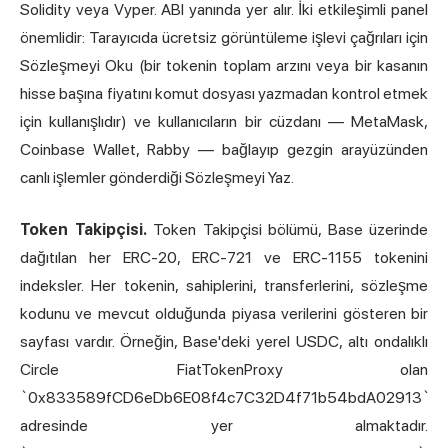
Solidity veya Vyper. ABI yanında yer alır. İki etkileşimli panel
önemlidir: Tarayıcıda ücretsiz görüntüleme işlevi çağrıları için
Sözleşmeyi Oku (bir tokenin toplam arzını veya bir kasanın
hisse başına fiyatını komut dosyası yazmadan kontrol etmek
için kullanışlıdır) ve kullanıcıların bir cüzdanı — MetaMask,
Coinbase Wallet, Rabby — bağlayıp gezgin arayüzünden
canlı işlemler gönderdiği Sözleşmeyi Yaz.
Token Takipçisi.
Token Takipçisi bölümü, Base üzerinde
dağıtılan her ERC-20, ERC-721 ve ERC-1155 tokenini
indeksler. Her tokenin, sahiplerini, transferlerini, sözleşme
kodunu ve mevcut olduğunda piyasa verilerini gösteren bir
sayfası vardır. Örneğin, Base'deki yerel USDC, altı ondalıklı
Circle FiatTokenProxy olan
`0x833589fCD6eDb6E08f4c7C32D4f71b54bdA02913`
adresinde yer almaktadır.