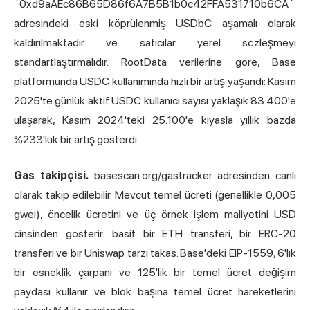
`0xd9aAEc86B65D86f6A7B5B1b0c42FFA531710b6CA`
adresindeki eski köprülenmiş USDbC aşamalı olarak
kaldırılmaktadır ve satıcılar yerel sözleşmeyi
standartlaştırmalıdır. RootData verilerine göre, Base
platformunda USDC kullanımında hızlı bir artış yaşandı: Kasım
2025'te günlük aktif USDC kullanıcı sayısı yaklaşık 83.400'e
ulaşarak, Kasım 2024'teki 25.100'e kıyasla yıllık bazda
%233'lük bir artış gösterdi.
Gas takipçisi.
basescan.org/gastracker adresinden canlı
olarak takip edilebilir. Mevcut temel ücreti (genellikle 0,005
gwei), öncelik ücretini ve üç örnek işlem maliyetini USD
cinsinden gösterir: basit bir ETH transferi, bir ERC-20
transferi ve bir Uniswap tarzı takas. Base'deki EIP-1559, 6'lık
bir esneklik çarpanı ve 125'lik bir temel ücret değişim
paydası kullanır ve blok başına temel ücret hareketlerini