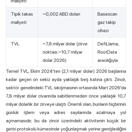
maliyeti
Tipik takas
~0,002 ABD doları
Basescan
maliyeti
gaz takip
cihazı
TVL
~7,8 milyar dolar (zirve
DefiLlama,
noktası ~10,7 milyar
RootData
dolar 2026)
aracılığıyla
Temel TVL, Ekim 2024'ten (2,1 milyar dolar) 2026 başlarına
kadar geçen on sekiz ayda yaklaşık beş katına çıktı. Zincir,
sektör genelindeki TVL sıkışmasının ortasında Mart 2026'da
7,8 milyar dolar civarında sabitlenmeden önce yaklaşık 10,7
milyar dolarlık bir zirveye ulaştı. Önemli olan, bunların hiçbirinin
günlük işlem veya adres sayılarında azalmaya yol
açmamasıdır; bu da zincir üzerindeki aktivitenin küçük bir
getiri protokolü kümesinde yoğunlaşmak yerine genişlediğini