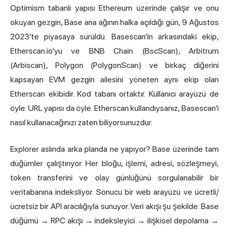
Optimism tabanlı yapısı Ethereum üzerinde çalışır ve onu
okuyan gezgin, Base ana ağının halka açıldığı gün, 9 Ağustos
2023'te piyasaya sürüldü. Basescan'in arkasındaki ekip,
Etherscan.io'yu ve BNB Chain (
BscScan
), Arbitrum
(
Arbiscan
), Polygon (
PolygonScan
) ve birkaç diğerini
kapsayan EVM gezgin ailesini yöneten aynı ekip olan
Etherscan ekibidir. Kod tabanı ortaktır. Kullanıcı arayüzü de
öyle. URL yapısı da öyle. Etherscan kullandıysanız, Basescan'i
nasıl kullanacağınızı zaten biliyorsunuzdur.
Explorer aslında arka planda ne yapıyor? Base üzerinde tam
düğümler çalıştırıyor. Her bloğu, işlemi, adresi, sözleşmeyi,
token transferini ve olay günlüğünü sorgulanabilir bir
veritabanına indeksliyor. Sonucu bir web arayüzü ve ücretli/
ücretsiz bir API aracılığıyla sunuyor. Veri akışı şu şekilde: Base
düğümü → RPC akışı → indeksleyici → ilişkisel depolama →