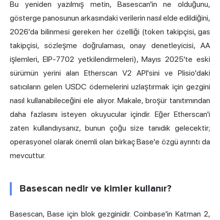
Bu yeniden yazılmış metin, Basescan'in ne olduğunu,
gösterge panosunun arkasındaki verilerin nasıl elde edildiğini,
2026'da bilinmesi gereken her özelliği (token takipçisi, gas
takipçisi, sözleşme doğrulaması, onay denetleyicisi, AA
işlemleri, EIP-7702 yetkilendirmeleri), Mayıs 2025'te eski
sürümün yerini alan Etherscan V2 API'sini ve Plisio'daki
satıcıların gelen USDC ödemelerini uzlaştırmak için
gezgini
nasıl
kullanabileceğini ele alıyor. Makale, broşür tanıtımından
daha fazlasını isteyen okuyucular içindir. Eğer Etherscan'i
zaten kullandıysanız, bunun çoğu size tanıdık gelecektir;
operasyonel olarak önemli olan birkaç Base'e özgü ayrıntı da
mevcuttur.
Basescan nedir ve kimler kullanır?
Basescan, Base için blok gezginidir. Coinbase'in Katman 2,