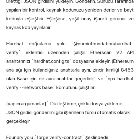
ürettiği JSON girdisini yükleyin. Gönderin. Sunucu tarafında
yapılan bir kontrol, kaynak kodunuzu yeniden derler ve bayt
koduyla eşleştirir. Eşleşirse, yeşil onay işareti görünür ve
kaynak kod yayınlanır.
Hardhat doğrulama yolu `@nomicfoundation/hardhat-
verify` eklentisi üzerinden çalışır. Etherscan V2 API
anahtarınızı `hardhat.config.ts` dosyasına ekleyin (Ethereum
ana ağı için kullandığınız anahtarla aynı, zincir kimliği 8453
olan Base için de aynı anahtar geçerlidir) ve `npx hardhat
verify --network base` komutunu çalıştırın.
[yapıcı argümanlar]`. Düzleştirme, çoklu dosya yükleme,
JSON girdisi gönderimi gibi işlemlerin tümü otomatik olarak
gerçekleşir.
Foundry yolu `forge verify-contract` şeklindedir.