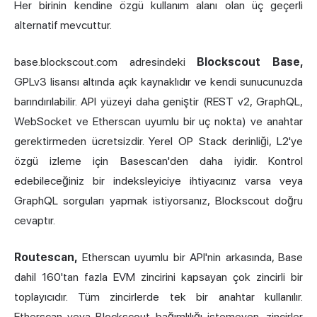
Her birinin kendine özgü kullanım alanı olan üç geçerli
alternatif mevcuttur.
base.blockscout.com adresindeki
Blockscout Base,
GPLv3 lisansı altında açık kaynaklıdır ve kendi sunucunuzda
barındırılabilir. API yüzeyi daha geniştir (REST v2, GraphQL,
WebSocket ve Etherscan uyumlu bir uç nokta) ve anahtar
gerektirmeden ücretsizdir. Yerel OP Stack derinliği, L2'ye
özgü izleme için Basescan'den daha iyidir. Kontrol
edebileceğiniz bir indeksleyiciye ihtiyacınız varsa veya
GraphQL sorguları yapmak istiyorsanız, Blockscout doğru
cevaptır.
Routescan,
Etherscan uyumlu bir API'nin arkasında, Base
dahil 160'tan fazla EVM zincirini kapsayan çok zincirli bir
toplayıcıdır. Tüm zincirlerde tek bir anahtar kullanılır.
Etherscan veya Blockscout bağımlılığı istemeyen, zincirler