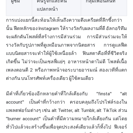
ผู้ชม
คนรู้จักและคน
กลุ่มเพื่อนสนิท
แปลกหน้า
การแบ่งแยกนี้สะท้อนให้เห็นถึงความตึงเครียดที่ลึกซึ้งกว่า
นั้น ฟีดหลักของ Instagram ให้รางวัลกับผลงานที่ดี อัลกอริทึม
จะผลักดันโพสต์ที่สร้างการมีส่วนร่วม การมีส่วนร่วมจะให้
รางวัลกับรูปภาพที่ดูเหมือนภาพจากนิตยสาร การดูแลฟีด
แบบนิตยสารจะทำให้ผู้ใช้เหนื่อยล้า ฟินสตาคือที่ที่ชีวิตจริง
เกิดขึ้น ไม่ว่าจะเป็นเซลฟี่แย่ๆ อาหารหน้าตาไม่ดี โพสต์เนื้อ
เพลงตอนตี 2 หรือภาพหน้าจอระบายอารมณ์ สองเวทีที่แตก
ต่างกัน บนโทรศัพท์เครื่องเดียว ผู้ใช้คนเดียว
มีคำที่เกี่ยวข้องอีกหลายคำที่ใกล้เคียงกับ "finsta" "alt
account" เป็นคำที่กว้างกว่า ครอบคลุมถึงโปรไฟล์รองใน
แพลตฟอร์มต่างๆ เช่น alt Twitter, alt Tumblr, alt TikTok ส่วน
"burner account" เป็นคำที่มีความหมายใกล้เคียงกัน แต่โดย
ทั่วไปแล้วจะสร้างขึ้นเพื่อจุดประสงค์เดียวแล้วก็ทิ้งไป ฟีเจอร์