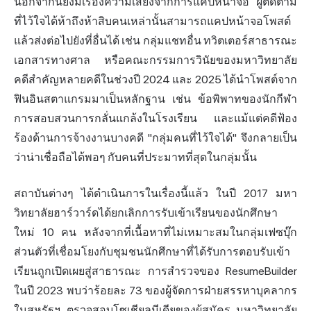
นอกจากนี้ยังมีเรื่องความเสี่ยงจากการแคปหน้าจอ ผู้ติดตาม
ที่ไว้ใจได้ห้าถึงห้าสิบคนเหล่านั้นสามารถแคปหน้าจอโพสต์
แล้วส่งต่อไปยังที่อื่นได้ เช่น กลุ่มแชทอื่น ทวิตเตอร์สาธารณะ
เอกสารทางศาล หรือคณะกรรมการวินัยของมหาวิทยาลัย
คดีสำคัญหลายคดีในช่วงปี 2024 และ 2025 ได้นำโพสต์จาก
ฟินอินสตาแกรมมาเป็นหลักฐาน เช่น ข้อพิพาทของนักกีฬา
การสอบสวนการกลั่นแกล้งในโรงเรียน และแม้แต่คดีฟ้อง
ร้องด้านการจ้างงานบางคดี "กลุ่มคนที่ไว้ใจได้" จึงกลายเป็น
ว่าน่าเชื่อถือได้พอๆ กับคนที่ประมาทที่สุดในกลุ่มนั้น
สถาบันต่างๆ ได้ดำเนินการในเรื่องนี้แล้ว ในปี 2017 มหา
วิทยาลัยฮาร์วาร์ดได้ยกเลิกการรับเข้าเรียนของนักศึกษา
ใหม่ 10 คน หลังจากที่เนื้อหาที่ไม่เหมาะสมในกลุ่มเฟซบุ๊ก
ส่วนตัวที่เชื่อมโยงกับชุมชนนักศึกษาที่ได้รับการตอบรับเข้า
เรียนถูกเปิดเผยสู่สาธารณะ การสำรวจของ ResumeBuilder
ในปี 2023 พบว่าร้อยละ 73 ของผู้จัดการฝ่ายสรรหาบุคลากร
ในสหรัฐฯ ตรวจสอบโซเชียลมีเดียของผู้สมัคร มหาวิทยาลัย