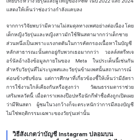
เทียบระหว่างวัยรุ่นและผู้ใหญ่ของ Pew ในปี 2022 และ 2024
แสดงให้เห็นว่าช่องว่างกำลังแคบลง
จากการวิจัยพบว่ามีความไม่สมดุลทางเพศอย่างต่อเนื่อง โดย
เด็กหญิงวัยรุ่นและหญิงสาวมักใช้ฟินสตามากกว่าเด็กชาย
ส่วนหนึ่งเป็นเพราะแรงกดดันในการคัดกรองเนื้อหาในบัญชี
หลักสาธารณะนั้นตกอยู่กับพวกเธอมากกว่า วอลล์สตรีทเจ
อร์นัลอ้างอิงข้อมูลภายในของ Meta ในประเด็นนี้เช่นกัน
สำหรับวัยรุ่นที่ไม่ระบุเพศและวัยรุ่นข้ามเพศนั้นสถานการณ์
ค่อนข้างซับซ้อน แต่การศึกษาที่เกี่ยวข้องชี้ให้เห็นว่ามีอัตรา
การใช้งานใกล้เคียงกันหรือสูงกว่า วัฒนธรรมดาราช่วย
เสริมพลวัตนี้: เมื่อดาราเพลงป๊อปหรือนักกีฬาชื่อดังถูกเปิดเผย
ว่ามีฟินสตา ผู้ชมในวงกว้างก็จะตระหนักว่าการมีสองบัญชี
ไม่ใช่พฤติกรรมเฉพาะของวัยรุ่นเท่านั้น
วิธีสังเกตว่าบัญชี Instagram ปลอมบน