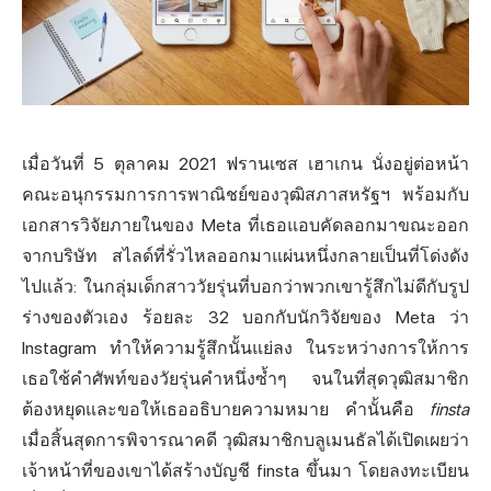
เมื่อวันที่ 5 ตุลาคม 2021 ฟรานเซส เฮาเกน นั่งอยู่ต่อหน้า
คณะอนุกรรมการการพาณิชย์ของวุฒิสภาสหรัฐฯ พร้อมกับ
เอกสารวิจัยภายในของ Meta ที่เธอแอบคัดลอกมาขณะออก
จากบริษัท สไลด์ที่รั่วไหลออกมาแผ่นหนึ่งกลายเป็นที่โด่งดัง
ไปแล้ว: ในกลุ่มเด็กสาววัยรุ่นที่บอกว่าพวกเขารู้สึกไม่ดีกับรูป
ร่างของตัวเอง ร้อยละ 32 บอกกับนักวิจัยของ Meta ว่า
Instagram ทำให้ความรู้สึกนั้นแย่ลง ในระหว่างการให้การ
เธอใช้คำศัพท์ของวัยรุ่นคำหนึ่งซ้ำๆ จนในที่สุดวุฒิสมาชิก
ต้องหยุดและขอให้เธออธิบายความหมาย คำนั้นคือ
finsta
เมื่อสิ้นสุดการพิจารณาคดี วุฒิสมาชิกบลูเมนธัลได้เปิดเผยว่า
เจ้าหน้าที่ของเขาได้สร้างบัญชี finsta ขึ้นมา โดยลงทะเบียน