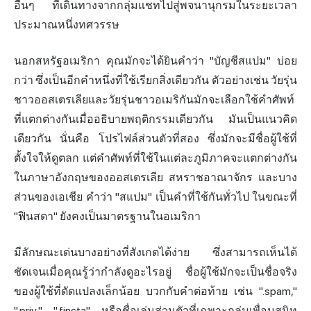
อื่นๆ ที่เดินทางจากกลุ่มแชทไปสู่พจนานุกรมในระยะเวลา
ประมาณหนึ่งทศวรรษ
นอกสหรัฐอเมริกา คุณมักจะได้ยินคำว่า "บัญชีสแปม" บ่อย
กว่า ซึ่งเป็นอีกคำหนึ่งที่ใช้เรียกสิ่งเดียวกัน ตัวอย่างเช่น วัยรุ่น
ชาวออสเตรเลียและวัยรุ่นชาวอเมริกันมักจะเลือกใช้คำศัพท์
ที่แตกต่างกันเมื่ออธิบายพฤติกรรมเดียวกัน มันเป็นแนวคิด
เดียวกัน นั่นคือ โปรไฟล์ส่วนตัวที่สอง ซึ่งมักจะมีชื่อผู้ใช้ที่
ตั้งใจให้ดูตลก แต่คำศัพท์ที่ใช้ในแต่ละภูมิภาคจะแตกต่างกัน
ในภาษาอังกฤษของออสเตรเลีย สหราชอาณาจักร และบาง
ส่วนของเอเชีย คำว่า "สแปม" เป็นคำที่ใช้กันทั่วไป ในขณะที่
"ฟินสตา" ยังคงเป็นมาตรฐานในอเมริกา
มีลักษณะเด่นบางอย่างที่สังเกตได้ง่าย ซึ่งสามารถเห็นได้
ชัดเจนเมื่อคุณรู้ว่ากำลังดูอะไรอยู่ ชื่อผู้ใช้มักจะเป็นชื่อจริง
ของผู้ใช้ที่ดัดแปลงเล็กน้อย บวกกับคำต่อท้าย เช่น ".spam,"
".priv," ".finsta" หรือชื่อเล่นส่วนตัวที่เฉพาะกลุ่มเพื่อนสนิท