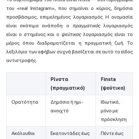
του «real Instagram», που σημαίνει ο κύριος, δημόσια
προσβάσιμος, επιμελημένος λογαριασμός. Η ονομασία
είναι σκόπιμα ανάποδη: ο
πραγματικός
λογαριασμός
είναι ο στημένος και ο
ψεύτικος
λογαριασμός είναι το
μέρος όπου διαδραματίζεται η πραγματική ζωή. Το
λεξιλόγιο των εφήβων συχνά βασίζεται σε αυτό το είδος
αντιστροφής.
Ρίνστα
Finsta
(πραγματικό)
(ψεύτικο)
Ορατότητα
Δημόσιο ή ημι-
Ιδιωτικό,
ανοιχτό
μόνο με
πρόσκληση
Ακόλουθοι
Εκατοντάδες έως
Πέντε έως