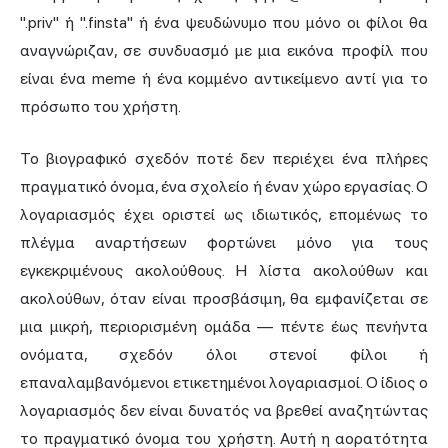
".priv" ή ".finsta" ή ένα ψευδώνυμο που μόνο οι φίλοι θα
αναγνώριζαν, σε συνδυασμό με μια εικόνα προφίλ που
είναι ένα meme ή ένα κομμένο αντικείμενο αντί για το
πρόσωπο του χρήστη.
Το βιογραφικό σχεδόν ποτέ δεν περιέχει ένα πλήρες
πραγματικό όνομα, ένα σχολείο ή έναν χώρο εργασίας. Ο
λογαριασμός έχει οριστεί ως ιδιωτικός, επομένως το
πλέγμα αναρτήσεων φορτώνει μόνο για τους
εγκεκριμένους ακολούθους. Η λίστα ακολούθων και
ακολούθων, όταν είναι προσβάσιμη, θα εμφανίζεται σε
μια μικρή, περιορισμένη ομάδα — πέντε έως πενήντα
ονόματα, σχεδόν όλοι στενοί φίλοι ή
επαναλαμβανόμενοι ετικετημένοι λογαριασμοί. Ο ίδιος ο
λογαριασμός δεν είναι δυνατός να βρεθεί αναζητώντας
το πραγματικό όνομα του χρήστη. Αυτή η αορατότητα