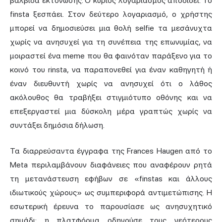
βαλβίδα εκτόνωσης. Ο κύριος λογαριασμός αποδίδει. Το
finsta ξεσπάει. Στον δεύτερο λογαριασμό, ο χρήστης
μπορεί να δημοσιεύσει μια θολή selfie τα μεσάνυχτα
χωρίς να ανησυχεί για τη συνέπεια της επωνυμίας, να
μοιραστεί ένα meme που θα φαινόταν παράξενο για το
κοινό του rinsta, να παραπονεθεί για έναν καθηγητή ή
έναν διευθυντή χωρίς να ανησυχεί ότι ο λάθος
ακόλουθος θα τραβήξει στιγμιότυπο οθόνης και να
επεξεργαστεί μια δύσκολη μέρα γραπτώς χωρίς να
συντάξει δημόσια δήλωση.
Τα διαρρεύσαντα έγγραφα της Frances Haugen από το
Meta περιλαμβάνουν διαφάνειες που αναφέρουν ρητά
τη μετανάστευση εφήβων σε «finstas και άλλους
ιδιωτικούς χώρους» ως συμπεριφορά αντιμετώπισης. Η
εσωτερική έρευνα το παρουσίασε ως ανησυχητικό
σημάδι: η πλατφόρμα οδηγούσε τους νεότερους