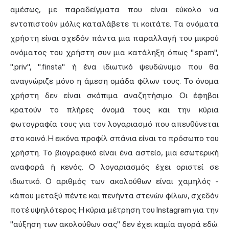
αμέσως, με παραδείγματα που είναι εύκολο να
εντοπιστούν μόλις καταλάβετε τι κοιτάτε. Τα ονόματα
χρήστη είναι σχεδόν πάντα μια παραλλαγή του μικρού
ονόματος του χρήστη συν μια κατάληξη όπως ".spam",
".priv", ".finsta" ή ένα ιδιωτικό ψευδώνυμο που θα
αναγνώριζε μόνο η άμεση ομάδα φίλων τους. Το όνομα
χρήστη δεν είναι σκόπιμα αναζητήσιμο. Οι έφηβοι
κρατούν το πλήρες όνομά τους και την κύρια
φωτογραφία τους για τον λογαριασμό που απευθύνεται
στο κοινό. Η εικόνα προφίλ σπάνια είναι το πρόσωπο του
χρήστη. Το βιογραφικό είναι ένα αστείο, μια εσωτερική
αναφορά ή κενός. Ο λογαριασμός έχει οριστεί σε
ιδιωτικό. Ο αριθμός των ακολούθων είναι χαμηλός -
κάπου μεταξύ πέντε και πενήντα στενών φίλων, σχεδόν
ποτέ υψηλότερος. Η κύρια μέτρηση του Instagram για την
"αύξηση των ακολούθων σας" δεν έχει καμία αγορά εδώ.