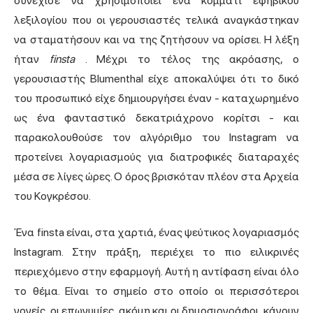
συνέχισε να χρησιμοποιεί ένα κομμάτι εφηβικού
λεξιλογίου που οι γερουσιαστές τελικά αναγκάστηκαν
να σταματήσουν και να της ζητήσουν να ορίσει. Η λέξη
ήταν
finsta
. Μέχρι το τέλος της ακρόασης, ο
γερουσιαστής Blumenthal είχε αποκαλύψει ότι το δικό
του προσωπικό είχε δημιουργήσει έναν - καταχωρημένο
ως ένα φανταστικό δεκατριάχρονο κορίτσι - και
παρακολουθούσε τον αλγόριθμο του Instagram να
προτείνει λογαριασμούς για διατροφικές διαταραχές
μέσα σε λίγες ώρες. Ο όρος βρισκόταν πλέον στα Αρχεία
του Κογκρέσου.
Ένα finsta είναι, στα χαρτιά, ένας ψεύτικος λογαριασμός
Instagram. Στην πράξη, περιέχει το πιο ειλικρινές
περιεχόμενο στην εφαρμογή. Αυτή η αντίφαση είναι όλο
το θέμα. Είναι το σημείο στο οποίο οι περισσότεροι
γονείς, οι επωνυμίες, ακόμη και οι δημοσιογράφοι, κάνουν