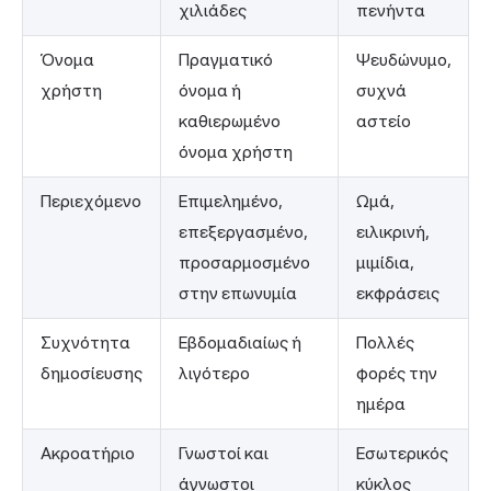
χιλιάδες
πενήντα
Όνομα
Πραγματικό
Ψευδώνυμο,
χρήστη
όνομα ή
συχνά
καθιερωμένο
αστείο
όνομα χρήστη
Περιεχόμενο
Επιμελημένο,
Ωμά,
επεξεργασμένο,
ειλικρινή,
προσαρμοσμένο
μιμίδια,
στην επωνυμία
εκφράσεις
Συχνότητα
Εβδομαδιαίως ή
Πολλές
δημοσίευσης
λιγότερο
φορές την
ημέρα
Ακροατήριο
Γνωστοί και
Εσωτερικός
άγνωστοι
κύκλος