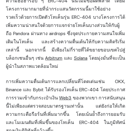
ความฮือฮารอบ ๆ ERC-404 นั้นไม่มีข้อผิดพลาด โดยมี
โครงการมากมายที่นำกระแสนวัตกรรมนี้มาใช้อย่าง
รวดเร็วด้วยการเปิดตัวโทเค็นรุ่น ERC-404 บางโครงการได้
เพิ่มความน่าสนใจด้วยการแจกจ่ายโทเค็นบางส่วนให้กับผู้
ถือ Pandora ผ่านทาง
airdrops
ซึ่งจุดประกายความสนใจเพิ่ม
เติมในโทเค็น และสร้างความตื่นเต้นให้กับความคิดริเริ่ม
เหล่านี้ นอกจากนี้ มีเพียงไม่กี่รายที่ได้ขยายขอบเขตไปสู่
บล็อกเชนอื่นๆ เช่น
Arbitrum
และ
Solana
โดยมุ่งมั่นที่จะเป็น
ผู้นำในสภาพแวดล้อมใหม่
การเพิ่มความตื่นเต้นการแลกเปลี่ยนที่โดดเด่นเช่น OKX,
Binance และ Bybit ได้รับรองโทเค็น ERC-404 โดยประกาศ
การรวมเข้ากับกระเป๋าเงิน
Web3
ของพวกเขา การสนับสนุน
นี้ไม่เพียงแต่ตรวจสอบมาตรฐานเท่านั้น แต่ยังก่อให้เกิด
ความกระตือรือร้นที่เพิ่มมากขึ้น โดยเน้นย้ำถึงการยอมรับ
และโมเมนตัมที่เพิ่มขึ้นของโทเค็น ERC-404 ในภูมิทัศน์
สกุลเงินดิจิทัลที่กว้างขึ้น