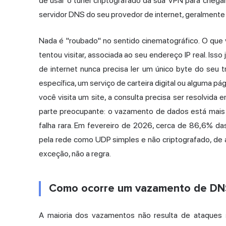
de usar o túnel criptografado da sua VPN para chegar
servidor DNS do seu provedor de internet, geralmente
Nada é "roubado" no sentido cinematográfico. O que 
tentou visitar, associada ao seu endereço IP real. Iss
de internet nunca precisa ler um único byte do seu 
específica, um serviço de carteira digital ou alguma pá
você visita um site, a consulta precisa ser resolvida e
parte preocupante: o vazamento de dados está mais
falha rara. Em fevereiro de 2026, cerca de 86,6% 
pela rede como UDP simples e não criptografado,
de 
exceção, não a regra.
Como ocorre um vazamento de DNS
A maioria dos vazamentos não resulta de ataques