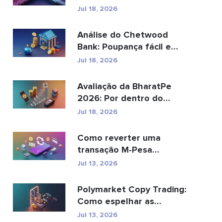
pode substituir os
Jul 18, 2026
pagamento...
Análise do Chetwood
Bank: Poupança fácil e
serviços bancários...
Jul 18, 2026
Avaliação da BharatPe
2026: Por dentro do
unicórnio fintech de ...
Jul 18, 2026
Como reverter uma
transação M-Pesa
enviada por engano
Jul 13, 2026
Polymarket Copy Trading:
Como espelhar as
principais carteiras com...
Jul 13, 2026