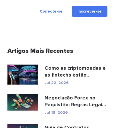
Conecte-se
Inscrever-se
Artigos Mais Recentes
Como as criptomoedas e
as fintechs estão
transformando os
Jul 22, 2026
pagamen...
Negociação Forex no
Paquistão: Regras Legais,
Corretoras, Aplic...
Jul 18, 2026
Guia de Contratos