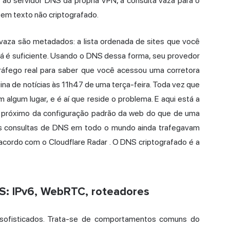
 ao servidor DNS da própria VPN, a consulta vaza para o
 em texto não criptografado.
vaza são metadados: a lista ordenada de sites que você
o já é suficiente. Usando o DNS dessa forma, seu provedor
tráfego real para saber que você acessou uma corretora
gina de notícias às 11h47 de uma terça-feira. Toda vez que
m algum lugar, e é aí que reside o problema. E aqui está a
 próximo da configuração padrão da web do que de uma
das consultas de DNS em todo o mundo ainda trafegavam
acordo com o Cloudflare Radar
. O DNS criptografado é a
: IPv6, WebRTC, roteadores
 sofisticados. Trata-se de comportamentos comuns do