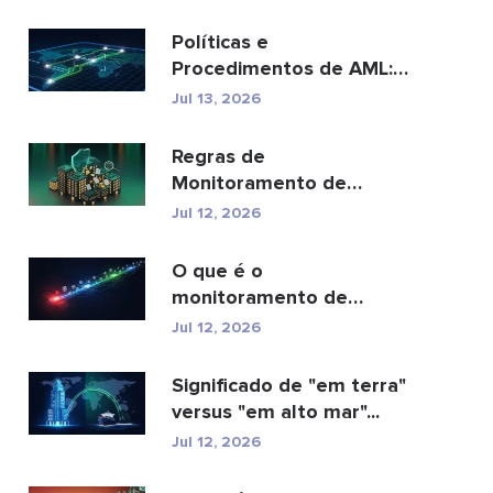
Políticas e
Procedimentos de AML:
Um Guia Completo de
Jul 13, 2026
Conformidade
Regras de
Monitoramento de
Transações AML: Como
Jul 12, 2026
Elas Detectam Cr...
O que é o
monitoramento de
transações AML e como
Jul 12, 2026
ele funciona?
Significado de "em terra"
versus "em alto mar"...
Jul 12, 2026