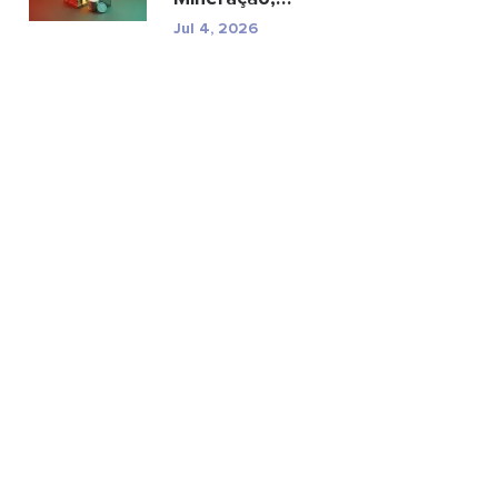
especificações e riscos
Jul 4, 2026
reg...