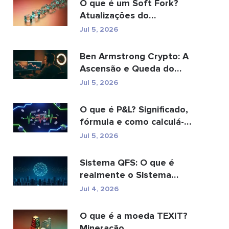
O que é um Soft Fork?
Atualizações do
Blockchain explicadas
Jul 5, 2026
Ben Armstrong Crypto: A
Ascensão e Queda do
BitBoy
Jul 5, 2026
O que é P&L? Significado,
fórmula e como calculá-
lo.
Jul 5, 2026
Sistema QFS: O que é
realmente o Sistema
Financeiro Quântico (20...
Jul 4, 2026
O que é a moeda TEXIT?
Mineração,