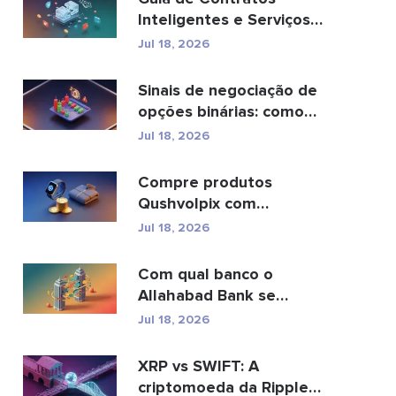
Inteligentes e Serviços
de Desenvolvimento de
Jul 18, 2026
C...
Sinais de negociação de
opções binárias: como
funcionam e os ...
Jul 18, 2026
Compre produtos
Qushvolpix com
criptomoedas: Bitcoin,
Jul 18, 2026
pagamentos e...
Com qual banco o
Allahabad Bank se
fundiu? Leia a matéria
Jul 18, 2026
complet...
XRP vs SWIFT: A
criptomoeda da Ripple