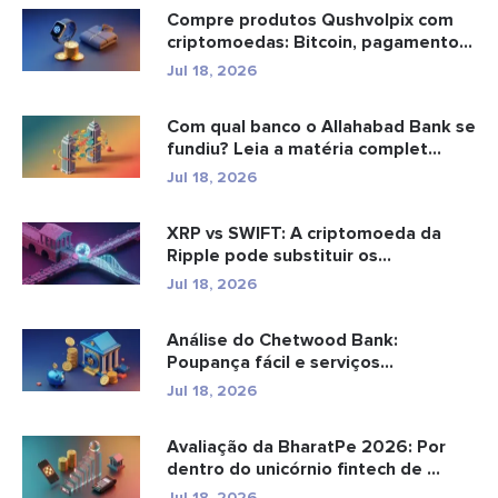
Compre produtos Qushvolpix com
criptomoedas: Bitcoin, pagamentos
e...
Jul 18, 2026
Com qual banco o Allahabad Bank se
fundiu? Leia a matéria complet...
Jul 18, 2026
XRP vs SWIFT: A criptomoeda da
Ripple pode substituir os
pagamento...
Jul 18, 2026
Análise do Chetwood Bank:
Poupança fácil e serviços
bancários...
Jul 18, 2026
Avaliação da BharatPe 2026: Por
dentro do unicórnio fintech de ...
Jul 18, 2026