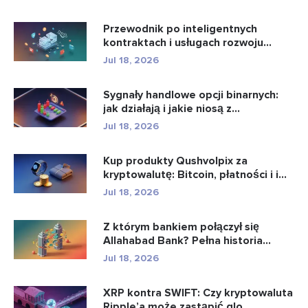
Przewodnik po inteligentnych
kontraktach i usługach rozwoju
intel...
Jul 18, 2026
Sygnały handlowe opcji binarnych:
jak działają i jakie niosą z...
Jul 18, 2026
Kup produkty Qushvolpix za
kryptowalutę: Bitcoin, płatności i i...
Jul 18, 2026
Z którym bankiem połączył się
Allahabad Bank? Pełna historia...
Jul 18, 2026
XRP kontra SWIFT: Czy kryptowaluta
Ripple’a może zastąpić glo...