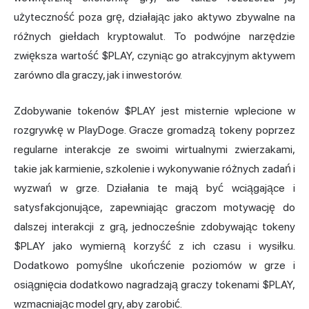
użyteczność poza grę, działając jako aktywo zbywalne na
różnych giełdach kryptowalut. To podwójne narzędzie
zwiększa wartość $PLAY, czyniąc go atrakcyjnym aktywem
zarówno dla graczy, jak i inwestorów.
Zdobywanie tokenów $PLAY jest misternie wplecione w
rozgrywkę w PlayDoge. Gracze gromadzą tokeny poprzez
regularne interakcje ze swoimi wirtualnymi zwierzakami,
takie jak karmienie, szkolenie i wykonywanie różnych zadań i
wyzwań w grze. Działania te mają być wciągające i
satysfakcjonujące, zapewniając graczom motywację do
dalszej interakcji z grą, jednocześnie zdobywając tokeny
$PLAY jako wymierną korzyść z ich czasu i wysiłku.
Dodatkowo pomyślne ukończenie poziomów w grze i
osiągnięcia dodatkowo nagradzają graczy tokenami $PLAY,
wzmacniając model gry, aby zarobić.