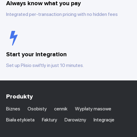
Always know what you pay
Integrated per-transaction pricing with no hidden fees
Start your integration
Set up Plisio swiftly in just 10 minutes.
Produkty
Biznes
Osobisty
cennik
Wypłaty masowe
Biała etykieta
Faktury
Darowizny
Integracje