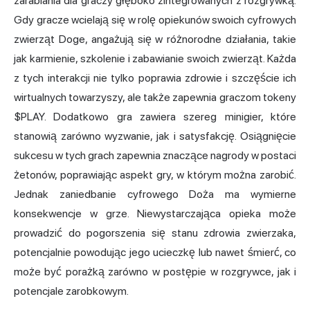
zarabiania dla graczy głęboko zintegrowanych z rozgrywką.
Gdy gracze wcielają się w rolę opiekunów swoich cyfrowych
zwierząt Doge, angażują się w różnorodne działania, takie
jak karmienie, szkolenie i zabawianie swoich zwierząt. Każda
z tych interakcji nie tylko poprawia zdrowie i szczęście ich
wirtualnych towarzyszy, ale także zapewnia graczom tokeny
$PLAY. Dodatkowo gra zawiera szereg minigier, które
stanowią zarówno wyzwanie, jak i satysfakcję. Osiągnięcie
sukcesu w tych grach zapewnia znaczące nagrody w postaci
żetonów, poprawiając aspekt gry, w którym można zarobić.
Jednak zaniedbanie cyfrowego Doża ma wymierne
konsekwencje w grze. Niewystarczająca opieka może
prowadzić do pogorszenia się stanu zdrowia zwierzaka,
potencjalnie powodując jego ucieczkę lub nawet śmierć, co
może być porażką zarówno w postępie w rozgrywce, jak i
potencjale zarobkowym.