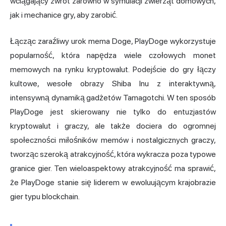
wciągający zwrot zarówno w symulacji zwierząt domowych,
jak i mechanice gry, aby zarobić.
Łącząc zaraźliwy urok mema Doge, PlayDoge wykorzystuje
popularność, która napędza wiele czołowych monet
memowych na rynku kryptowalut. Podejście do gry łączy
kultowe, wesołe obrazy Shiba Inu z interaktywną,
intensywną dynamiką gadżetów Tamagotchi. W ten sposób
PlayDoge jest skierowany nie tylko do entuzjastów
kryptowalut i graczy, ale także dociera do ogromnej
społeczności miłośników memów i nostalgicznych graczy,
tworząc szeroką atrakcyjność, która wykracza poza typowe
granice gier. Ten wieloaspektowy atrakcyjność ma sprawić,
że PlayDoge stanie się liderem w ewoluującym krajobrazie
gier typu blockchain.