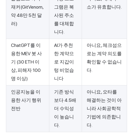
재커(GitVenom,
그램은 복
소가 유효합니다.
약 48만 5천 달
사된 주소
러)
를 대체합
니다.
ChatGPT를 이
AI가 추천
아니요, 체크섬으
용한 MEV 봇 사
한 계약으
로는 계약 의도를
기 (30 ETH 이
로 지갑이
확인할 수 없습니
상, 피해자 100
텅 비었습
다.
명 이상)
니다
인공지능을 이
기존 방식
아니요, 오타를
용한 사기 행위
보다 4.5배
해결하는 것이 아
전반
더 수익성
니라 사회공학적
이 높습니
기법에 의존합니
다.
다.