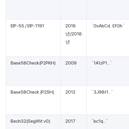
EIP-55 / EIP-1191
2016
`0xAbCd...EfGh`
년/2018
년
Base58Check(P2PKH)
2009
`1A1zP1...`
Base58Check (P2SH)
2012
`3J98t1...`
Bech32(SegWit v0)
2017
`bc1q...`