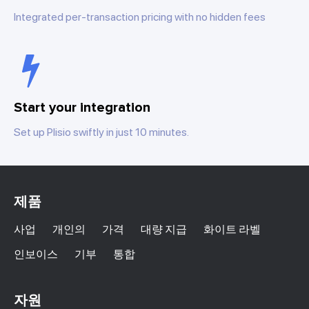
Integrated per-transaction pricing with no hidden fees
Start your integration
Set up Plisio swiftly in just 10 minutes.
제품
사업
개인의
가격
대량 지급
화이트 라벨
인보이스
기부
통합
자원