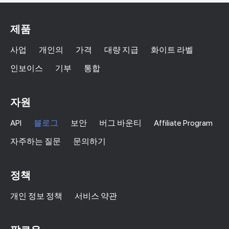
제품
사업
개인의
가격
대량 지급
화이트 라벨
인보이스
기부
통합
자원
API
블로그
보안
버그 바운티
Affiliate Program
자주하는 질문
문의하기
정책
개인 정보 정책
서비스 약관