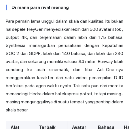
Di mana para rival menang
Para pemain lama unggul dalam skala dan kualitas. Itu bukan
hal sepele. HeyGen menyediakan lebih dari 500
avatar stok
,
output 4K, dan terjemahan dalam lebih dari 175 bahasa.
Synthesia menargetkan perusahaan dengan kepatuhan
SOC 2 dan GDPR, lebih dari 140 bahasa, dan lebih dari 230
avatar, dan sekarang memiliki
valuasi $4 miliar
. Runway lebih
condong ke arah sinematik, dan fitur Act-One-nya
menggerakkan karakter dari satu video penampilan. D-ID
berfokus pada agen waktu nyata. Tak satu pun dari mereka
menandingi Hedra dalam hal ekspresi potret, tetapi masing-
masing mengunggulinya di suatu tempat yang penting dalam
skala besar.
Alat
Terbaik
Avatar
Bahasa
H