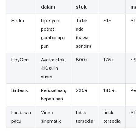
dalam
stok
m
Hedra
Lip-sync
Tidak
~15
$1
potret,
ada
gambar apa
(bawa
pun
sendiri)
HeyGen
Avatar stok,
500+
175+
~$
4K, sulih
suara
Sintesis
Perusahaan,
230+
140+
Pe
kepatuhan
Landasan
Video
tidak
tidak
$1
pacu
sinematik
tersedia
tersedia