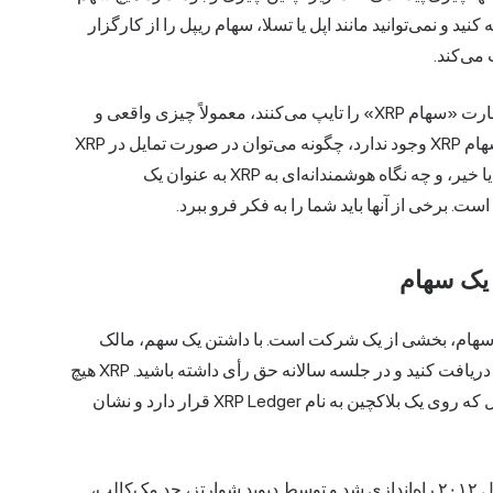
کنید و نمی‌توانید مانند اپل یا تسلا، سهام ریپل را از کارگزار
 می‌کند.
این سردرگمی ارزش برطرف شدن دارد، زیرا افرادی که عبارت «سهام XRP» را تایپ می‌کنند، معمولاً چیزی واقعی و
قابل دسترس می‌خواهند. این راهنما توضیح می‌دهد که چرا سهام XRP وجود ندارد، چگونه می‌توان در صورت تمایل در XRP
سرمایه‌گذاری کرد، آیا می‌توانید یک قطعه ریپل داشته باشید یا خیر، و چه نگاه هوشمندانه‌ای به XRP به عنوان یک
ست. برخی از آنها باید شما را به فکر فرو ببرد.
. سهام، بخشی از یک شرکت است. با داشتن یک سهم، مالک
بخش کوچکی از آن کسب و کار خواهید بود، شاید سود سهام دریافت کنید و در جلسه سالانه حق رأی داشته باشید. XRP هیچ
یک از این‌ها نیست. این یک ارز دیجیتال است، یک توکن دیجیتال که روی یک بلاکچین به نام XRP Ledger قرار دارد و نشان
آن دفتر کل که اغلب به اختصار XRPL نامیده می‌شود، در سال ۲۰۱۲ راه‌اندازی شد و توسط دیوید شوارتز، جد مک‌کالب،