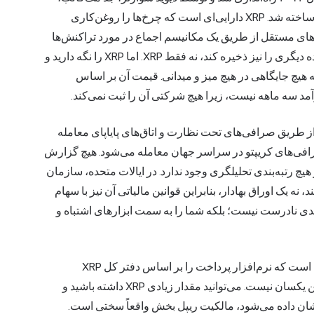
آرتور بریتو و کریس لارسن برای جابجایی سریع و ارزان پول ساخته شد. XRP دارایی‌ای است که چرخ‌ها را روغن‌کاری
‌های مستقل از طریق یک مکانیسم اجماع در مورد تراکنش‌ها
به توافق می‌رسند و دفتر کل می‌تواند دارایی‌های توکنیزه شده دیگری را نیز ذخیره کند، نه فقط XRP. اما XRP را نگه دارید و
ه هیچ جایگاهی در هیچ میز و میدانی. قیمت آن بر اساس
د سه ماهه نیست، زیرا هیچ شرکتی آن را ثبت نمی‌کند.
 طریق صرافی‌های تحت نظارت و اتاق‌های پایاپای معامله
 روز هفته، در صرافی‌های کریپتو در سراسر جهان معامله می‌شود. هیچ گزارش
هیچ رتبه‌بندی تحلیلگری وجود ندارد. در ایالات متحده، سازمان
ان دارایی رفتار می‌کند، نه یک اوراق بهادار، بنابراین قوانین مالیاتی آن نیز با سهام
دی نادرست نیست؛ بلکه شما را به سمت ابزارهای اشتباه و
و اما ریپل، نیمه دیگر این آشفتگی. ریپل یک شرکت خصوصی است که نرم‌افزار پرداخت را بر اساس دفتر کل XRP
می‌سازد. مطمئناً برای اکوسیستم مفید است، اما با خود توکن یکسان نیست. می‌توانید مقدار زیادی XRP داشته باشید و
 نشان داده می‌شود، مالکیت ریپل بخش واقعاً سختی است.