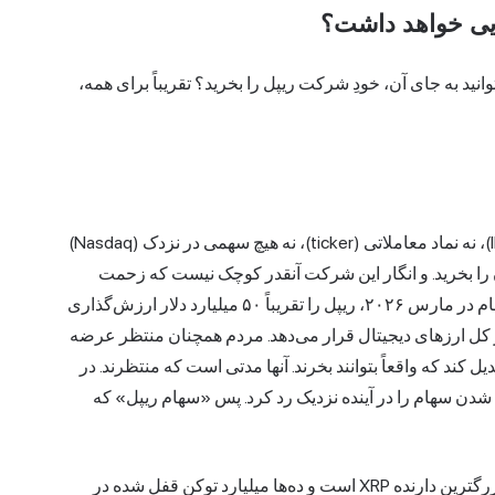
‌توانید به جای آن، خودِ شرکت ریپل را بخرید؟ تقریباً برای همه،
خلاصه کلام: ریپل خصوصی است. نه عرضه اولیه سهام (IPO)، نه نماد معاملاتی (ticker)، نه هیچ سهمی در نزدک (Nasdaq)
کمه کارگزاری آن را بخرید. و انگار این شرکت آنقدر کوچک نیست که زحمت
بازخرید ۷۵۰ میلیون دلاری سهام در مارس ۲۰۲۶، ریپل را تقریباً ۵۰ میلیارد دلار ارزش‌گذاری
ل ارزهای دیجیتال قرار می‌دهد. مردم همچنان منتظر عرضه
امی تبدیل کند که واقعاً بتوانند بخرند. آنها مدتی است که منتظرند. در
نه عمومی شدن سهام را در آینده نزدیک رد کرد. پس «سهام ریپل» که
این چیزی است که اوضاع را پیچیده‌تر می‌کند. ریپل خودش بزرگترین دارنده XRP است و ده‌ها میلیارد توکن قفل شده در