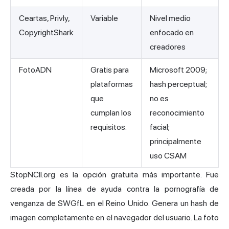
Ceartas, Privly,
Variable
Nivel medio
CopyrightShark
enfocado en
creadores
FotoADN
Gratis para
Microsoft 2009;
plataformas
hash perceptual;
que
no es
cumplan los
reconocimiento
requisitos.
facial;
principalmente
uso CSAM
StopNCII.org es la opción gratuita más importante. Fue
creada por la línea de ayuda contra la pornografía de
venganza de SWGfL en el Reino Unido. Genera un hash de
imagen completamente en el navegador del usuario. La foto