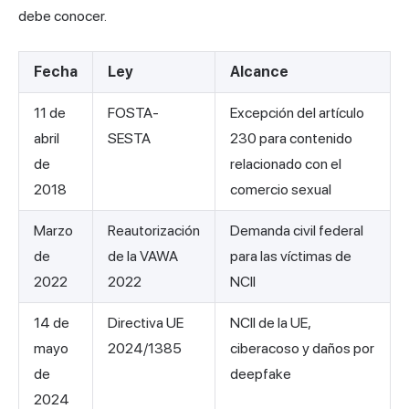
debe conocer.
Fecha
Ley
Alcance
11 de
FOSTA-
Excepción del artículo
abril
SESTA
230 para contenido
de
relacionado con el
2018
comercio sexual
Marzo
Reautorización
Demanda civil federal
de
de la VAWA
para las víctimas de
2022
2022
NCII
14 de
Directiva UE
NCII de la UE,
mayo
2024/1385
ciberacoso y daños por
de
deepfake
2024