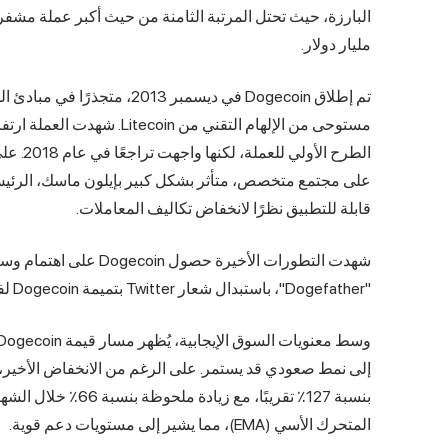
مليار دولار.
تم إطلاق Dogecoin في ديسمبر 3
قابلة للتطبيق نظرًا لانخفاض تكاليف المعاملات.
"Dogefather"، باستبدال شعار Twitter بتميمة Dogecoin لفترة وجيزة، مما يشير إلى تأييده المستمر.
المتحرك الأسي (EMA)، مما يشير إلى مستويات دعم قوية.