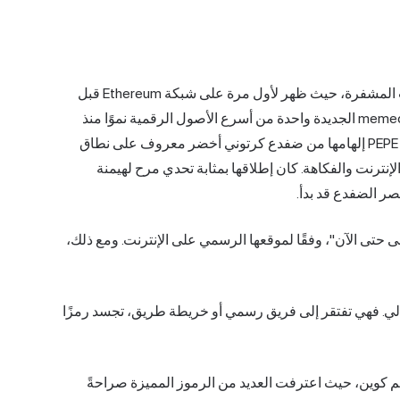
يعد Pepe (PEPE) واحدًا من أحدث الوجوه في مشهد العملات المشفرة، حيث ظهر لأول مرة على شبكة Ethereum قبل
أسبوعين فقط، في 16 أبريل. وسرعان ما أصبحت عملة memecoin الجديدة واحدة من أسرع الأصول الرقمية نموًا منذ
طرحها. تظهر نمواً استثنائياً وسط نشاط السوق العام. تستمد PEPE إلهامها من ضفدع كرتوني أخضر معروف على نطاق
ترنت والفكاهة. كان إطلاقها بمثابة تحدي مرح لهيمنة
صر الضفدع قد بدأ.
ة ميمي لا تنسى حتى الآن"، وفقًا لموقعها الرسمي على الإنترنت. ومع ذلك،
د مالي. فهي تفتقر إلى فريق رسمي أو خريطة طريق، تجسد رمزًا
م كوين، حيث اعترفت العديد من الرموز المميزة صراحةً