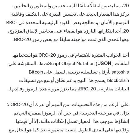
20، مما يضمن انتقالًا سلسًا للمستخدمين والمطورين الحاليين.
يركز هذا المعيار الجديد على تحسين القدرة على التكيف وقابلية
التوسع والأمان، ومعالجة بعض القيود الرئيسية المحددة في BRC-
20. أحد ابتكاراتها البارزة هو القضاء على مخاطر الإنفاق المزدوج،
وهو التحدي الذي تمت مواجهته سابقًا مع بعض رموز BRC-20.
أحد الجوانب المثيرة للاهتمام في رموز ORC-20 هو استخدامها
لملفات JavaScript Object Notation (
JSON
)، المنقوشة على
satoshis بأرقام تسلسلية ترتيبية، للعمل على Bitcoin
blockchain. يسمح هذا النهج بدعم نطاق أوسع من تنسيقات
البيانات مقارنة بـ BRC-20، مما يعزز مرونة هذه الرموز وفائدتها.
على الرغم من هذه التحسينات، من المهم أن ندرك أن ORC-20 لا
يزال في مرحلته التجريبية. في حين أن الرموز المميزة التي تم
إنشاؤها بموجب هذا المعيار تحمل إمكانات هائلة، إلا أن قيمتها
وفائدتها على المدى الطويل ليست مضمونة بعد. كما هو الحال مع