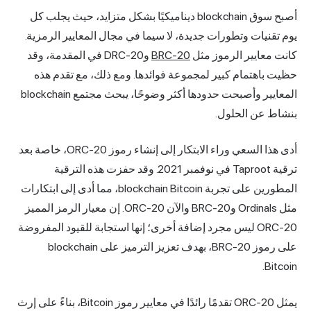
أصبح سوق blockchain ديناميكيًا بشكل متزايد، حيث يجلب كل
يوم تقنيات وتطورات جديدة، لا سيما في مجال المعايير الرمزية.
كانت معايير الرموز مثل
BRC-20
وDRC-20 في المقدمة، وقد
حظيت باهتمام كبير لمجموعة فوائدها. ومع ذلك، مع تقدم هذه
المعايير وأصبحت حدودها أكثر وضوحًا، يبحث مجتمع blockchain
بنشاط عن الحلول.
أدى هذا السعي وراء الابتكار إلى إنشاء رموز ORC-20، خاصة بعد
ترقية Taproot في نوفمبر 2021. وقد حفزت هذه الترقية
المطورين على تجربة blockchain Bitcoin، مما أدى إلى ابتكارات
مثل Ordinals وBRC-20 والآن ORC-20. إن معيار الرمز المميز
ORC-20 ليس مجرد إضافة أخرى؛ إنها استجابة للقيود المفروضة
على رموز BRC-20، بهدف تعزيز الترميز على blockchain
Bitcoin.
يمثل ORC-20 تقدمًا رائدًا في معايير رموز Bitcoin، بناءً على إرث