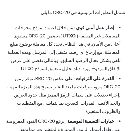
تشمل التطورات الرئيسية في ORC-20 ما يلي:
إطار عمل أمني قوي
: من خلال اعتماد نموذج مخرجات
المعاملات غير المنفقة (
UTXO
)، يضمن ORC-20 مستوى
أعلى من الأمان. في هذا النظام، تحدد كل معاملة بوضوح مبلغ
المعاملة، مع إرجاع أي رصيد متبقي إلى المرسل. وهذه العملية
تلغي بشكل فعال الرصيد السابق، وبالتالي تقضي على فرص
الإنفاق المزدوج. ويرد أدناه تحليل متعمق لنموذج UTXO.
القدرة على الترقيات
: على عكس BRC-20، توفر رموز
ORC-20 مرونة ترقيات ما بعد النشر. تسمح هذه الميزة المهمة
بإجراء تعديلات على سمات الرمز المميز مثل حدود العرض
والحد الأقصى لقدرات التعدين، بما يتماشى مع المتطلبات
والظروف المتغيرة.
خيارات التسمية الموسعة
: يرفع ORC-20 القيود المفروضة
على طول أسماء الرموز المميزة والمؤشرات، مما يمهد