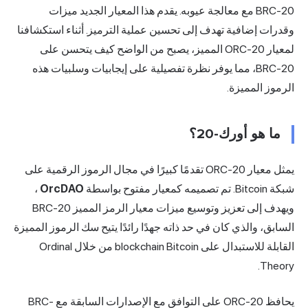
BRC-20 مع معالجة عيوبه. يقدم هذا المعيار الجديد ميزات
وقدرات إضافية تهدف إلى تحسين عملية الترميز. أثناء استكشافنا
لمعيار ORC-20 المميز، يصبح من الواضح كيف يتحسن على
BRC-20، مما يوفر نظرة تفصيلية على إيجابيات وسلبيات هذه
الرموز المميزة.
ما هو أورك-20؟
يمثل معيار ORC-20 تقدمًا كبيرًا في مجال الرموز الرقمية على
شبكة Bitcoin. تم تصميمه كمعيار مفتوح بواسطة
OrcDAO
،
ويهدف إلى تعزيز وتوسيع ميزات معيار الرمز المميز BRC-20
السابق، والذي كان في حد ذاته جهدًا رائدًا يتيح سك الرموز المميزة
القابلة للاستبدال على blockchain Bitcoin من خلال Ordinal
Theory.
يحافظ ORC-20 على التوافق مع الإصدارات السابقة مع BRC-