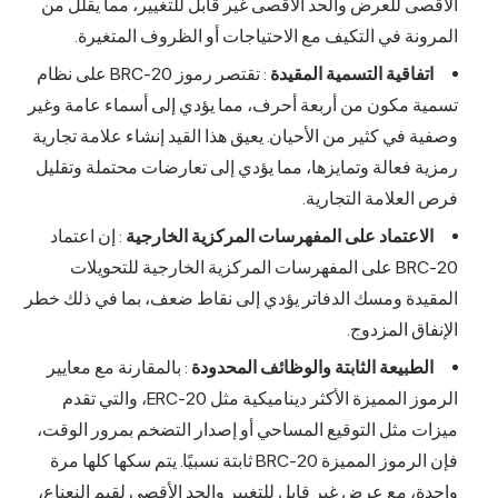
الأقصى للعرض والحد الأقصى غير قابل للتغيير، مما يقلل من
المرونة في التكيف مع الاحتياجات أو الظروف المتغيرة.
اتفاقية التسمية المقيدة
: تقتصر رموز BRC-20 على نظام
تسمية مكون من أربعة أحرف، مما يؤدي إلى أسماء عامة وغير
وصفية في كثير من الأحيان. يعيق هذا القيد إنشاء علامة تجارية
رمزية فعالة وتمايزها، مما يؤدي إلى تعارضات محتملة وتقليل
فرص العلامة التجارية.
الاعتماد على المفهرسات المركزية الخارجية
: إن اعتماد
BRC-20 على المفهرسات المركزية الخارجية للتحويلات
المقيدة ومسك الدفاتر يؤدي إلى نقاط ضعف، بما في ذلك خطر
الإنفاق المزدوج.
الطبيعة الثابتة والوظائف المحدودة
: بالمقارنة مع معايير
الرموز المميزة الأكثر ديناميكية مثل ERC-20، والتي تقدم
ميزات مثل التوقيع المساحي أو إصدار التضخم بمرور الوقت،
فإن الرموز المميزة BRC-20 ثابتة نسبيًا. يتم سكها كلها مرة
واحدة، مع عرض غير قابل للتغيير والحد الأقصى لقيم النعناع،