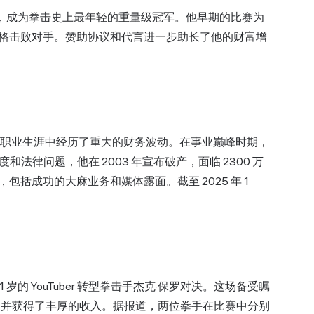
20 岁，成为拳击史上最年轻的重量级冠军。他早期的比赛为
格击败对手。赞助协议和代言进一步助长了他的财富增
的职业生涯中经历了重大的财务波动。在事业巅峰时期，
法律问题，他在 2003 年宣布破产，面临 2300 万
括成功的大麻业务和媒体露面。截至 2025 年 1
31 岁的 YouTuber 转型拳击手杰克·保罗对决。这场备受瞩
关注，并获得了丰厚的收入。据报道，两位拳手在比赛中分别