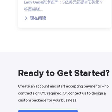
Lady Gaga的净资产：3亿美元还是9亿美元？
答案揭晓…
现在阅读
Ready to Get Started?
Create an account and start accepting payments – no
contracts or KYC required. Or, contact us to design a
custom package for your business.