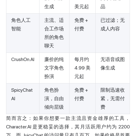
生成
美元起
品
角色人工
主流、适
免费 +
已过滤；无
智能
合工作场
付费
成人内容
所的角色
聊天
CrushOn.AI
廉价的纯
每月约
无语音或图
文字角色
4.99 美
像生成
扮演
元起
SpicyChat
角色扮
免费 +
限制迅速收
AI
演，自由
付费
紧，无需付
倾向层级
费
简而言之：如果你想要一款主流且资金雄厚的工具，
Character.AI 是更稳妥的选择，其月活跃用户约为 2200
万，而 JuicyChat 的访问量只有几百万。如果价格是首要