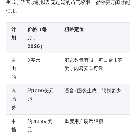
生成、语音功能以及无过滤的访问权限，都需要订阅才能
使用。
计
价格（每
粗略定位
划
月，
2026）
自
0美元
消息数量有限，每日金币奖
由
励，内容安全可靠
的
入
约12.99美元
语音+图像生成，限制更少
场
起
费
中
约 43.99 美
重度用户硬币限额
档
元