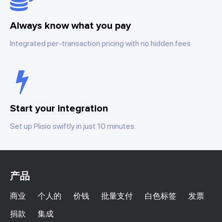
Always know what you pay
Integrated per-transaction pricing with no hidden fees
Start your integration
Set up Plisio swiftly in just 10 minutes.
产品
商业
个人的
价钱
批量支付
白色标签
发票
捐款
集成