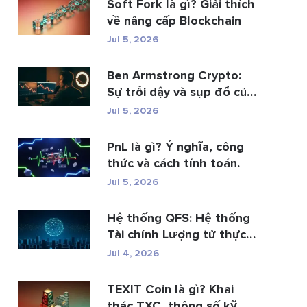
Soft Fork là gì? Giải thích
về nâng cấp Blockchain
Jul 5, 2026
Ben Armstrong Crypto:
Sự trỗi dậy và sụp đổ của
BitB...
Jul 5, 2026
PnL là gì? Ý nghĩa, công
thức và cách tính toán.
Jul 5, 2026
Hệ thống QFS: Hệ thống
Tài chính Lượng tử thực
s�...
Jul 4, 2026
TEXIT Coin là gì? Khai
thác TXC, thông số kỹ