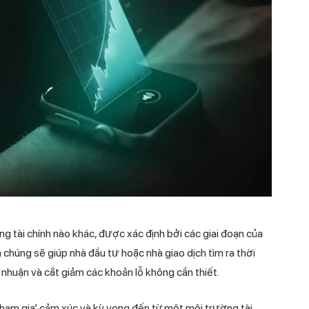
ờng tài chính nào khác, được xác định bởi các giai đoạn của
n chúng sẽ giúp nhà đầu tư hoặc nhà giao dịch tìm ra thời
 nhuận và cắt giảm các khoản lỗ không cần thiết.
tham gia’ cảm xúc và kỳ vọng đến từ một môi trường tài