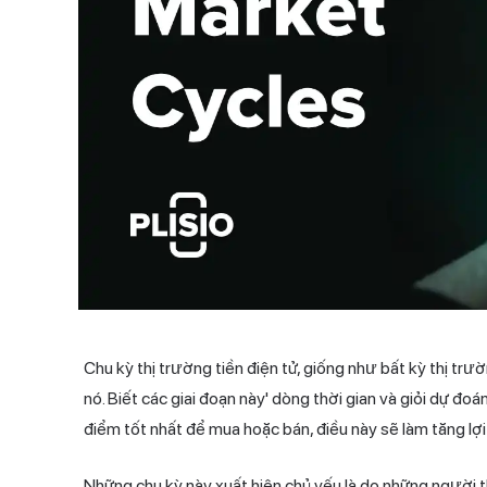
Chu kỳ thị trường tiền điện tử, giống như bất kỳ thị trư
nó. Biết các giai đoạn này' dòng thời gian và giỏi dự đoá
điểm tốt nhất để mua hoặc bán, điều này sẽ làm tăng lợi
Những chu kỳ này xuất hiện chủ yếu là do những người 