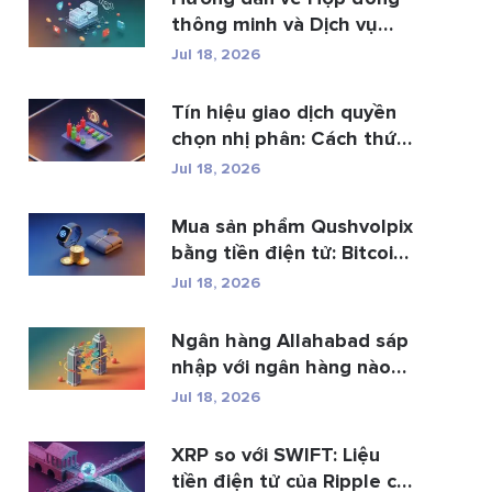
thông minh và Dịch vụ
phá...
Jul 18, 2026
Tín hiệu giao dịch quyền
chọn nhị phân: Cách thức
h...
Jul 18, 2026
Mua sản phẩm Qushvolpix
bằng tiền điện tử: Bitcoin,
p...
Jul 18, 2026
Ngân hàng Allahabad sáp
nhập với ngân hàng nào?
Toàn b�...
Jul 18, 2026
XRP so với SWIFT: Liệu
tiền điện tử của Ripple có