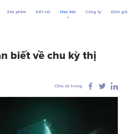
Sản phẩm
Kết nối
Học hỏi
Công ty
Định giá
n biết về chu kỳ thị
Chia sẻ trong