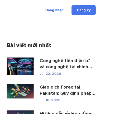
Đăng nhập
Đăng ký
Bài viết mới nhất
Công nghệ tiền điện tử
và công nghệ tài chính
đan...
Jul 22, 2026
Giao dịch Forex tại
Pakistan: Quy định pháp
luật, các n...
Jul 18, 2026
Hướng dẫn về Hợp đồng