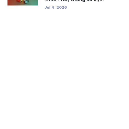
thuật và r...
Jul 4, 2026