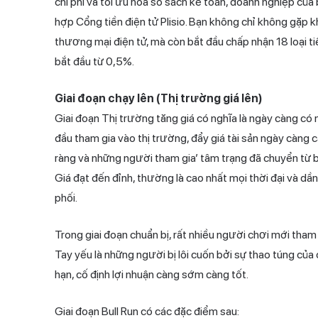
chi phí và tối ưu hóa sổ sách kế toán, doanh nghiệp của
hợp
Cổng tiền điện tử Plisio
. Bạn không chỉ không gặp khó
thương mại điện tử, mà còn bắt đầu chấp nhận 18 loại tiề
bắt đầu từ 0,5%.
Giai đoạn chạy lên (Thị trường giá lên)
Giai đoạn Thị trường tăng giá có nghĩa là ngày càng có 
đầu tham gia vào thị trường, đẩy giá tài sản ngày càng 
ràng và những người tham gia’ tâm trạng đã chuyển từ 
Giá đạt đến đỉnh, thường là cao nhất mọi thời đại và dần
phối.
Trong giai đoạn chuẩn bị, rất nhiều người chơi mới tham 
Tay yếu là những người bị lôi cuốn bởi sự thao túng củ
hạn, cố định lợi nhuận càng sớm càng tốt.
Giai đoạn Bull Run có các đặc điểm sau: