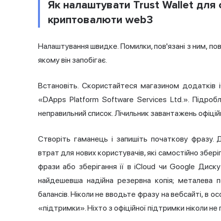
Як налаштувати Trust Wallet для 
криптовалюти web3
Налаштування швидке. Помилки, пов'язані з ним, по
якому він запобігає.
Встановіть. Скористайтеся магазином додатків 
«DApps Platform Software Services Ltd.». Підро
неправильний список. Лічильник завантажень офіці
Створіть гаманець і запишіть початкову фразу.
втрат для нових користувачів, які самостійно збері
фрази або зберігання її в iCloud чи Google Диску 
найдешевша надійна резервна копія; металева 
балансів. Ніколи не вводьте фразу на вебсайті, в 
«підтримки». Ніхто з офіційної підтримки ніколи не 