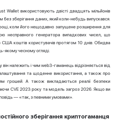
rust Wallet використовують двісті двадцять мільйонів
 без зберігання даних, який коли-небудь випускався.
році, коли його нещодавно запущене розширення для
гою несправного генератора випадкових чисел, що
в США коштів користувачів протягом 10 днів. Обидва
дь-якому чесному огляді.
му він належить і чим web3-гаманець відрізняється від
 налаштування та щоденне використання, а також про
дям грошей. А також викладаються реалії безпеки
аючи CVE 2023 року та модель загроз 2026. Якщо ви
дповідь — «так, з певними умовами».
мостійного зберігання криптогаманця