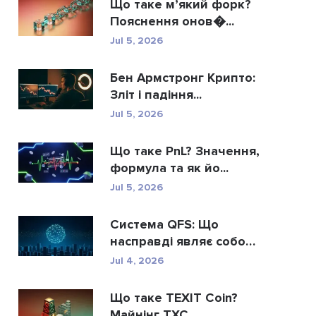
Що таке м’який форк?
Пояснення онов�...
Jul 5, 2026
Бен Армстронг Крипто:
Зліт і падіння...
Jul 5, 2026
Що таке PnL? Значення,
формула та як йо...
Jul 5, 2026
Система QFS: Що
насправді являє собою
...
Jul 4, 2026
Що таке TEXIT Coin?
Майнінг TXC,