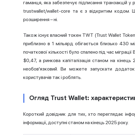
гаманця, яка забезпечує підписання транзакцій у 
trustwallet/wallet-core та є з відкритим кодом.
розширення – ні.
Також існує власний токен TWT (Trust Wallet Token
приблизно в 1 мільярд обігається близько 430 мі
початкової кількості було спалено під час міграці
$0,47, а ринкова капіталізація станом на кінець
необов'язковий. Ви можете запускати додато
користувачів так і роблять.
Огляд Trust Wallet: характерист
Короткий довідник для тих, хто переглядає інфо
інформації, доступні станом на кінець 2025 року.