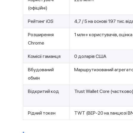
(офіційні)
Рейтинг iOS
4,7 / 5 на основі 197 тис. від
Розширення
1 млн+ користувачів, оцінка 
Chrome
Комісії гаманця
0 доларів США
Вбудований
Маршрутизований агрегат
обмін
Відкритий код
Trust Wallet Core (частково
Рідний токен
TWT (BEP-20 на ланцюзі B