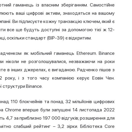
тний гаманець із власним зберіганням. Самостійне
ролюють ваші цифрові активи, знаходяться на вашому
мпанії. Ви підписуєте кожну транзакцію ключем, який є
ошти все ще будуть доступні за допомогою тієї ж 12-
і, оскільки стандарт (BIP-39) є відкритим.
адченком як мобільний гаманець Ethereum. Binance
ови ніколи не розголошувалися, незважаючи на роки
чите в інших джерелах, є вигаданою. Радченко пішов з
 року, і з того часу компанією керує Еовін Чен.
 структури Binance.
онад 110 блокчейнів та понад 32 мільйонів цифрових
зера Chrome вперше були запущені 14 листопада 2022
ть 4,7 за приблизно 197 000 відгуків; розширення для
ітно слабший рейтинг – 3,2 зірки. Бібліотека Core