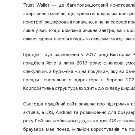
Trust Wallet — це багатоланцюговий криптовалю
зберігання означає, що приватні ключі, які конт
пристрої, зашифровані локально, а не на сервері ко
лише у вас. Якщо компанія зникне завтра, ваші к
слівної фрази-пароля в будь-якому сумісному гаманц
Продукт був заснований у 2017 році Віктором Р
придбала його в липні 2018 року; фінансові ум
спекуляцій, а будь-яка «ціна покупки», яку ви ба
посади генерального директора в березні 2022
Корпоративна структура входить до складу ширшої
Сьогодні офіційний сайт заявляє про підтримку п
активів, а iOS, Android та розширення для брау
року. Рейтинг мобільного додатка для iOS станови
браузера має понад мільйон користувачів та пом