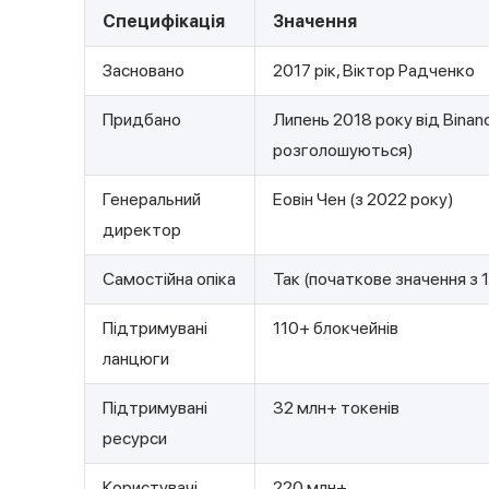
Специфікація
Значення
Засновано
2017 рік, Віктор Радченко
Придбано
Липень 2018 року від Binan
розголошуються)
Генеральний
Еовін Чен (з 2022 року)
директор
Самостійна опіка
Так (початкове значення з 1
Підтримувані
110+ блокчейнів
ланцюги
Підтримувані
32 млн+ токенів
ресурси
Користувачі
220 млн+