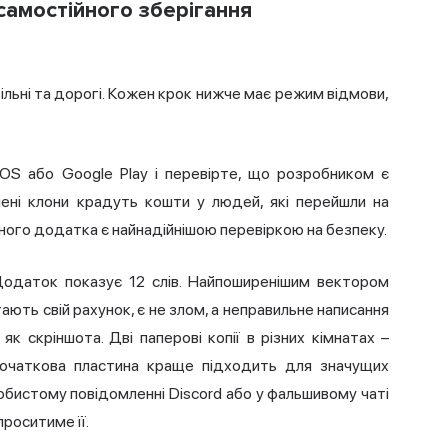
самостійного зберігання
вільні та дорогі. Кожен крок нижче має режим відмови,
iOS або Google Play і перевірте, що розробником є
блені клони крадуть кошти у людей, які перейшли на
йного додатка є найнадійнішою перевіркою на безпеку.
 Додаток показує 12 слів. Найпоширенішим вектором
гають свій рахунок, є не злом, а неправильне написання
як скріншота. Дві паперові копії в різних кімнатах –
початкова пластина краще підходить для значущих
особистому повідомленні Discord або у фальшивому чаті
проситиме її.