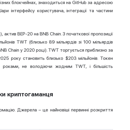
різних блокчейнах, знаходиться на GitHub за адресою
 Шари інтерфейсу користувача, інтеграції та частини
), актив BEP-20 на BNB Chain. З початкової пропозиції
льйонів TWT (близько 89 мільярдів зі 100 мільярдів
ї BNB Chain у 2020 році). TWT торгується приблизно за
 2025 року становить близько $203 мільйонів. Токен
к роками, не володіючи жодним TWT, і більшість
ики криптогаманця
рмацію. Джерела – це найновіші первинні розкриття