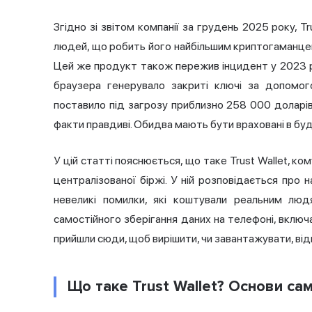
Згідно зі звітом компанії за грудень 2025 року, T
людей, що робить його найбільшим криптогаманцем
Цей же продукт також пережив інцидент у 2023 
браузера генерувало закриті ключі за допомо
поставило під загрозу приблизно 258 000 доларі
факти правдиві. Обидва мають бути враховані в бу
У цій статті пояснюється, що таке Trust Wallet, ко
централізованої біржі. У ній розповідається про
невеликі помилки, які коштували реальним лю
самостійного зберігання
даних на телефоні, включ
прийшли сюди, щоб вирішити, чи завантажувати, ві
Що таке Trust Wallet? Основи са