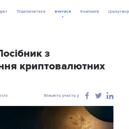
дукт
Підключитися
вчитися
Компанія
Ціноутво
Посібник з
ання криптовалютних
rcio
Візьміть участь у