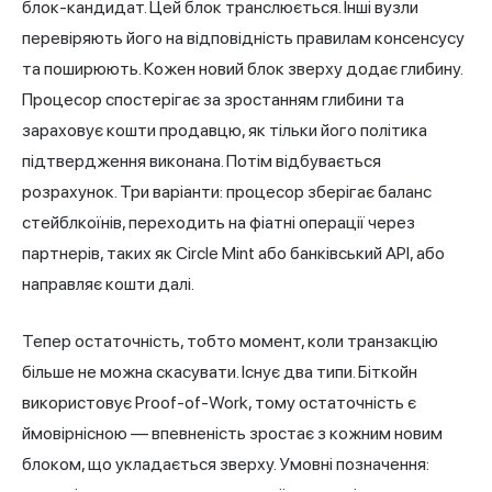
блок-кандидат. Цей блок транслюється. Інші вузли
перевіряють його на відповідність правилам консенсусу
та поширюють. Кожен новий блок зверху додає глибину.
Процесор спостерігає за зростанням глибини та
зараховує кошти продавцю, як тільки його політика
підтвердження виконана. Потім відбувається
розрахунок. Три варіанти: процесор зберігає баланс
стейблкоїнів, переходить на фіатні операції через
партнерів, таких як Circle Mint або банківський API, або
направляє кошти далі.
Тепер остаточність, тобто момент, коли транзакцію
більше не можна скасувати. Існує два типи. Біткойн
використовує Proof-of-Work, тому остаточність є
ймовірнісною — впевненість зростає з кожним новим
блоком, що укладається зверху. Умовні позначення: