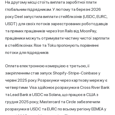
На другому місці стоїть виплата заробітної плати
глобальним підрядникам. У лютому та березні 2026
року Deel запустила виплати стейблкоїнів (USDC, EURC,
USDT) для своїх потоків зареєстрованих роботодавців
та прямих працівників через Iron Rails від MoonPay;
працівники можуть отримувати частину чистої зарплати
в стейблкоїнах. Rise та Toku пропонують порівнянні
потоки для підрядників.
Оплата електронною комерцією є третьою, її
закріпленням став запуск Shopify-Stripe-Coinbase у
червні 2025 року. Розрахунки через карткову мережу є
четвертими: Visa здійснює розрахунки в Cross River Bank
та Lead Bank в USDC на Solana, що працює в США з
грудня 2025 року; Mastercard та Circle забезпечили
розрахунки в USDC та EURC по всьому регіону EEMEA у