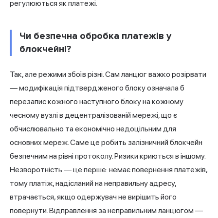
регулюються як платежі.
Чи безпечна обробка платежів у
блокчейні?
Так, але режими збоїв різні. Сам ланцюг важко розірвати
— модифікація підтвердженого блоку означала б
перезапис кожного наступного блоку на кожному
чесному вузлі в децентралізованій мережі, що є
обчислювально та економічно недоцільним для
основних мереж. Саме це робить залізничний блокчейн
безпечним на рівні протоколу. Ризики криються в іншому.
Незворотність — це перше: немає повернення платежів,
тому платіж, надісланий на неправильну адресу,
втрачається, якщо одержувач не вирішить його
повернути. Відправлення за неправильним ланцюгом —