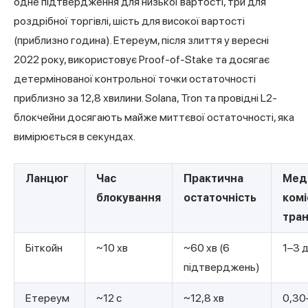
одне підтвердження для низької вартості, три для
роздрібної торгівлі, шість для високої вартості
(приблизно година). Етереум, після злиття у вересні
2022 року, використовує Proof-of-Stake та досягає
детермінованої контрольної точки остаточності
приблизно за 12,8 хвилини. Solana, Tron та провідні L2-
блокчейни досягають майже миттєвої остаточності, яка
вимірюється в секундах.
Ланцюг
Час
Практична
Мед
блокування
остаточність
комі
тра
Біткойн
~10 хв
~60 хв (6
1–3 
підтверджень)
Етереум
~12 с
~12,8 хв
0,30