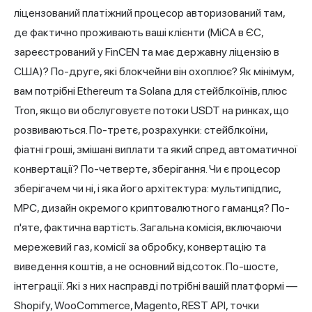
ліцензований платіжний процесор авторизований там,
де фактично проживають ваші клієнти (MiCA в ЄС,
зареєстрований у FinCEN та має державну ліцензію в
США)? По-друге, які блокчейни він охоплює? Як мінімум,
вам потрібні Ethereum та Solana для стейблкоїнів, плюс
Tron, якщо ви обслуговуєте потоки USDT на ринках, що
розвиваються. По-третє, розрахунки: стейблкоїни,
фіатні гроші, змішані виплати та який спред автоматичної
конвертації? По-четверте, зберігання. Чи є процесор
зберігачем чи ні, і яка його архітектура: мультипідпис,
MPC, дизайн окремого криптовалютного гаманця? По-
п'яте, фактична вартість. Загальна комісія, включаючи
мережевий газ, комісії за обробку, конвертацію та
виведення коштів, а не основний відсоток. По-шосте,
інтеграції. Які з них насправді потрібні вашій платформі —
Shopify, WooCommerce, Magento, REST API, точки