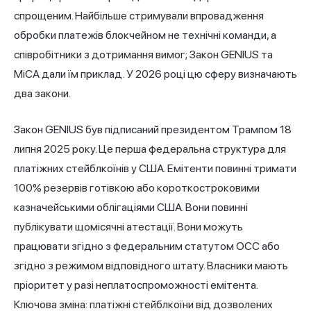
спрощеним. Найбільше стримували впровадження
обробки платежів блокчейном не технічні команди, а
співробітники з дотримання вимог; Закон GENIUS та
MiCA дали їм приклад. У 2026 році цю сферу визначають
два закони.
Закон GENIUS був підписаний президентом Трампом 18
липня 2025 року. Це перша федеральна структура для
платіжних стейблкоїнів у США. Емітенти повинні тримати
100% резервів готівкою або короткостроковими
казначейськими облігаціями США. Вони повинні
публікувати щомісячні атестації. Вони можуть
працювати згідно з федеральним статутом OCC або
згідно з режимом відповідного штату. Власники мають
пріоритет у разі неплатоспроможності емітента.
Ключова зміна: платіжні стейблкоїни від дозволених