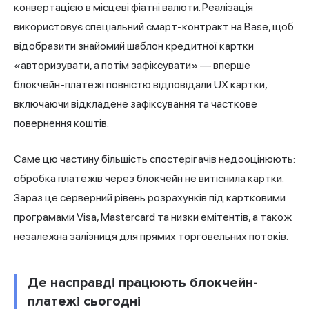
конвертацією в місцеві фіатні валюти. Реалізація
використовує спеціальний смарт-контракт на Base, щоб
відобразити знайомий шаблон кредитної картки
«авторизувати, а потім зафіксувати» — вперше
блокчейн-платежі повністю відповідали UX картки,
включаючи відкладене зафіксування та часткове
повернення коштів.
Саме цю частину більшість спостерігачів недооцінюють:
обробка платежів через блокчейн не витіснила картки.
Зараз це серверний рівень розрахунків під картковими
програмами Visa, Mastercard та низки емітентів, а також
незалежна залізниця для прямих торговельних потоків.
Де насправді працюють блокчейн-
платежі сьогодні