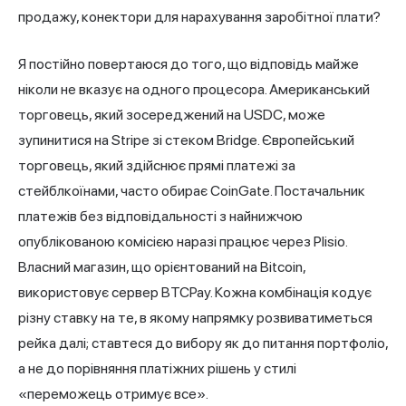
продажу, конектори для
нарахування заробітної плати
?
Я постійно повертаюся до того, що відповідь майже
ніколи не вказує на одного процесора. Американський
торговець, який зосереджений на USDC, може
зупинитися на Stripe зі стеком Bridge. Європейський
торговець, який здійснює прямі платежі за
стейблкоїнами, часто обирає CoinGate. Постачальник
платежів без відповідальності з найнижчою
опублікованою комісією наразі працює через Plisio.
Власний магазин, що орієнтований на Bitcoin,
використовує сервер BTCPay. Кожна комбінація кодує
різну ставку на те, в якому напрямку розвиватиметься
рейка далі; ставтеся до вибору як до питання портфоліо,
а не до порівняння платіжних рішень у стилі
«переможець отримує все».