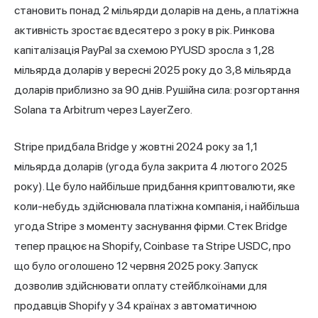
становить понад 2 мільярди доларів на день, а платіжна
активність зростає вдесятеро з року в рік. Ринкова
капіталізація PayPal за схемою PYUSD зросла з 1,28
мільярда доларів у вересні 2025 року до 3,8 мільярда
доларів приблизно за 90 днів. Рушійна сила: розгортання
Solana та Arbitrum через LayerZero.
Stripe придбала Bridge у жовтні 2024 року за 1,1
мільярда доларів (угода була закрита 4 лютого 2025
року). Це було найбільше придбання криптовалюти, яке
коли-небудь здійснювала платіжна компанія, і найбільша
угода Stripe з моменту заснування фірми. Стек Bridge
тепер працює на Shopify, Coinbase та Stripe USDC, про
що було оголошено 12 червня 2025 року. Запуск
дозволив здійснювати оплату стейблкоїнами для
продавців Shopify у 34 країнах з автоматичною