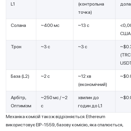
L1
(контрольна
дола
точка)
Солана
~400 мс
~13 с
<0,0
США
Трон
~3 с
~3 с
~$0.
(TRC
USD
База (L2)
~2 с
~12 хв
~$0.
(економічний)
Арбітр,
~250 мс / ~2
хвилин до
~$0.
Оптимізм
с
годин до L1
Механіка комісій також відрізняється. Ethereum
використовує EIP-1559, базову комісію, яка спалюється,