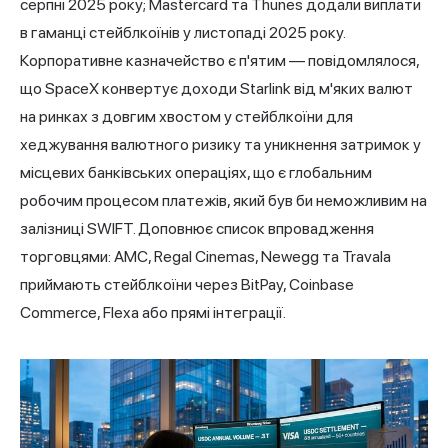
серпні 2025 року; Mastercard та Thunes додали виплати
в гаманці стейблкоїнів у листопаді 2025 року.
Корпоративне казначейство є п'ятим — повідомлялося,
що SpaceX конвертує доходи Starlink від м'яких валют
на ринках з довгим хвостом у стейблкоїни для
хеджування валютного ризику та уникнення затримок у
місцевих банківських операціях, що є глобальним
робочим процесом платежів, який був би неможливим на
залізниці SWIFT. Доповнює список впровадження
торговцями: AMC, Regal Cinemas, Newegg та Travala
приймають стейблкоїни через BitPay, Coinbase
Commerce, Flexa або прямі інтеграції.