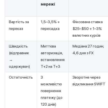
мережі
Вартість за
1,5–3,5% +
Фіксована ставка
переказ
пересадка
$25–$50 + 1–3%
валютних курсів
Швидкість
Миттєва
Медіана 27 годин;
(відправник
авторизація,
4,6 дня з FX
→
встановлення
одержувач)
T+2 на T+3
Остаточність
З
Зворотне через
можливістю
відкликання SWIFT
повернення
платежу (до
120 днів)