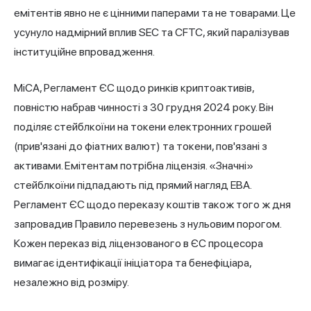
емітентів явно не є цінними паперами та не товарами. Це
усунуло надмірний вплив SEC та CFTC, який паралізував
інституційне впровадження.
MiCA, Регламент ЄС щодо ринків криптоактивів,
повністю набрав чинності з 30 грудня 2024 року. Він
поділяє стейблкоїни на токени електронних грошей
(прив'язані до фіатних валют) та токени, пов'язані з
активами. Емітентам потрібна ліцензія. «Значні»
стейблкоїни підпадають під прямий нагляд EBA.
Регламент ЄС щодо переказу коштів також того ж дня
запровадив Правило перевезень з нульовим порогом.
Кожен переказ від ліцензованого в ЄС процесора
вимагає ідентифікації ініціатора та бенефіціара,
незалежно від розміру.