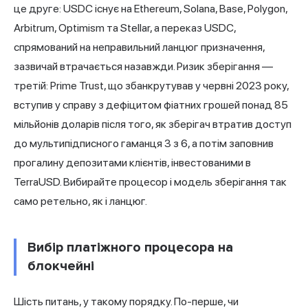
це друге: USDC існує на Ethereum, Solana, Base, Polygon,
Arbitrum, Optimism та Stellar, а переказ USDC,
спрямований на неправильний ланцюг призначення,
зазвичай втрачається назавжди. Ризик зберігання —
третій: Prime Trust, що збанкрутував у червні 2023 року,
вступив у справу з дефіцитом фіатних грошей понад 85
мільйонів доларів після того, як зберігач втратив доступ
до мультипідписного гаманця 3 з 6, а потім заповнив
прогалину депозитами клієнтів, інвестованими в
TerraUSD. Вибирайте процесор і модель зберігання так
само ретельно, як і ланцюг.
Вибір платіжного процесора на
блокчейні
Шість питань, у такому порядку. По-перше, чи