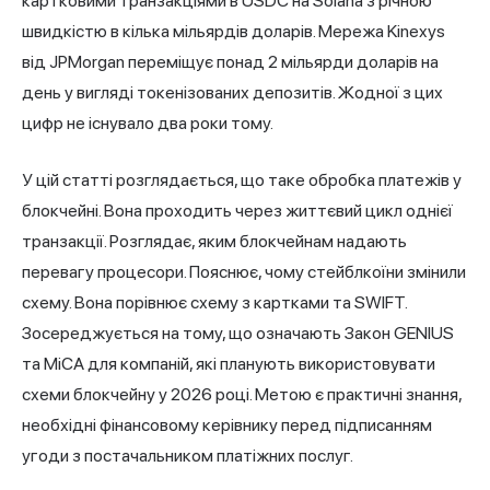
картковими транзакціями в USDC на Solana з річною
швидкістю в кілька мільярдів доларів. Мережа Kinexys
від JPMorgan переміщує понад 2 мільярди доларів на
день у вигляді токенізованих депозитів. Жодної з цих
цифр не існувало два роки тому.
У цій статті розглядається, що таке обробка платежів у
блокчейні. Вона проходить через життєвий цикл однієї
транзакції. Розглядає, яким блокчейнам надають
перевагу процесори. Пояснює, чому стейблкоїни змінили
схему. Вона порівнює схему з картками та SWIFT.
Зосереджується на тому, що означають Закон GENIUS
та MiCA для компаній, які планують використовувати
схеми блокчейну у 2026 році. Метою є практичні знання,
необхідні фінансовому керівнику перед підписанням
угоди з постачальником платіжних послуг.