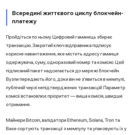
Всередині життєвого циклу блокчейн-
платежу
Пройдіться по ньому. Цифровий гаманець збирає
транзакцію. Закритий ключ відправника підписує
корисне навантаження, яке містить адресу гаманця
одержувача, суму, одноразовий номер та комісію. Цей
підписаний пакет надсилається до мережі блокчейн.
Вузли передають його, доки він не з'явиться в мемпулі,
публічній черзі непідтверджених транзакцій. Параметр
комісії встановлює пріоритет — вища комісія, швидше
отримання.
Майнери Bitcoin, валідатори Ethereum, Solana, Tron та
Base сортують транзакції з мемпулу та упаковують їх у