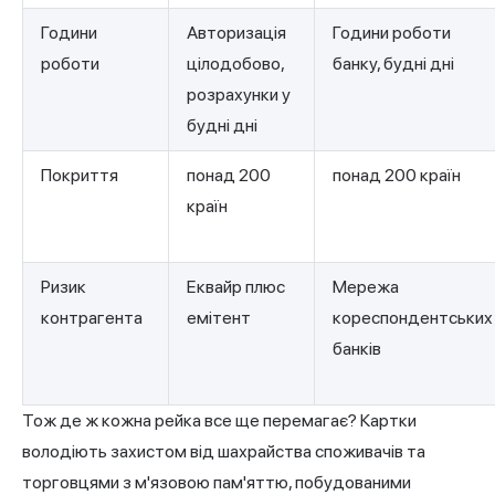
Години
Авторизація
Години роботи
роботи
цілодобово,
банку, будні дні
розрахунки у
будні дні
Покриття
понад 200
понад 200 країн
країн
Ризик
Еквайр плюс
Мережа
контрагента
емітент
кореспондентських
банків
Тож де ж кожна рейка все ще перемагає? Картки
володіють захистом від шахрайства споживачів та
торговцями з м'язовою пам'яттю, побудованими