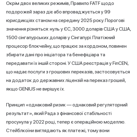
Окрім двох великих режимів, Правило FATF щодо
подорожей зараз діє або впроваджується у 99
юрисдикціях станом на середину 2025 року. Порогові
значення різняться: нуль у ЄС, 3000 доларів США у США,
1500 сінгапурських доларів у Сінгапурі. Платіжний
процесор блокчейну, що працює за кордоном, повинен
збирати дані про ініціатора та бенефіціара та
передавати їх іншій стороні. У США реєстрація у FinCEN,
що надає послуги з грошових переказів, застосовується
на додаток до державних ліцензій на переказ грошей,
якщо GENIUS не вирішує їх.
Принцип «однаковий ризик — однаковий регуляторний
результат», який Рада з фінансової стабільності
просунула у 2022 році, тепер є операційною моделлю.
Стейблкоїни виглядають як платежі, тому вони