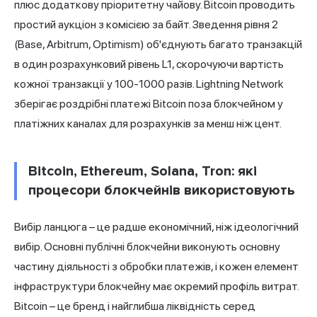
плюс додаткову пріоритетну чайову. Bitcoin проводить
простий аукціон з комісією за байт. Зведення рівня 2
(Base, Arbitrum, Optimism) об'єднують багато транзакцій
в один розрахунковий рівень L1, скорочуючи вартість
кожної транзакції у 100-1000 разів. Lightning Network
зберігає роздрібні платежі Bitcoin поза блокчейном у
платіжних каналах для розрахунків за менш ніж цент.
Bitcoin, Ethereum, Solana, Tron: які
процесори блокчейнів використовують
Вибір ланцюга – це радше економічний, ніж ідеологічний
вибір. Основні публічні блокчейни виконують основну
частину діяльності з обробки платежів, і кожен елемент
інфраструктури блокчейну має окремий профіль витрат.
Bitcoin – це бренд і найглибша ліквідність серед