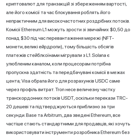
криптовалют для транзакцій зі збереженням вартості,
але його комісії та час блокування роблять його
непрактичним для високочастотних роздрібних потоків.
Комісії Ethereum L1 можуть зрости зі звичайних $0,50 до
понад $30 під час перевантаження мережі (NFT-
монети, великі ейрдропи), тому більшість обсягів
платежів стейблкоїнами мігрували з L1. Solana є
улюбленим каналом, коли процесорам потрібна
пропускна здатність та передбачувані комісії в межах
цента; Visa обрала його для розрахунків USDC саме
через профіль витрат. Tron несе величезну частку
транскордонних потоків USDT, оскільки перекази TRC-
20 дешеві та підтверджуються приблизно за три
секунди. Base та Arbitrum, два зведені Ethereum, все
частіше стають стандартними для продавців, які хочуть
використовувати інструменти розробника Ethereum без