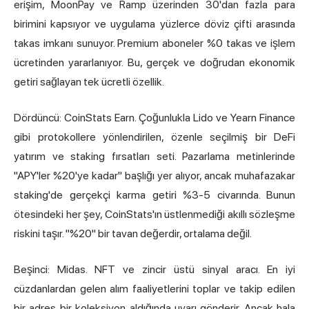
erişim, MoonPay ve Ramp üzerinden 30'dan fazla para
birimini kapsıyor ve uygulama yüzlerce döviz çifti arasında
takas imkanı sunuyor. Premium aboneler %0 takas ve işlem
ücretinden yararlanıyor. Bu, gerçek ve doğrudan ekonomik
getiri sağlayan tek ücretli özellik.
Dördüncü: CoinStats Earn. Çoğunlukla Lido ve Yearn Finance
gibi protokollere yönlendirilen, özenle seçilmiş bir DeFi
yatırım ve staking fırsatları seti. Pazarlama metinlerinde
"APY'ler %20'ye kadar" başlığı yer alıyor, ancak muhafazakar
staking'de gerçekçi karma getiri %3-5 civarında. Bunun
ötesindeki her şey, CoinStats'ın üstlenmediği akıllı sözleşme
riskini taşır. "%20" bir tavan değerdir, ortalama değil.
Beşinci: Midas. NFT ve zincir üstü sinyal aracı. En iyi
cüzdanlardan gelen alım faaliyetlerini toplar ve takip edilen
bir adres bir koleksiyon aldığında uyarı gönderir. Ancak hala