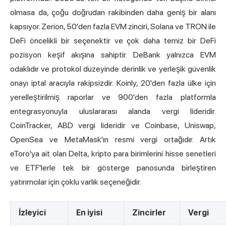
olmasa da, çoğu doğrudan rakibinden daha geniş bir alanı
kapsıyor. Zerion, 50'den fazla EVM zinciri, Solana ve TRON ile
DeFi öncelikli bir seçenektir ve çok daha temiz bir DeFi
pozisyon keşif akışına sahiptir. DeBank yalnızca EVM
odaklıdır ve protokol düzeyinde derinlik ve yerleşik güvenlik
onayı iptal aracıyla rakipsizdir. Koinly, 20'den fazla ülke için
yerelleştirilmiş raporlar ve 900'den fazla platformla
entegrasyonuyla uluslararası alanda vergi lideridir.
CoinTracker, ABD vergi lideridir ve Coinbase, Uniswap,
OpenSea ve MetaMask'ın resmi vergi ortağıdır. Artık
eToro'ya ait olan
Delta
, kripto para birimlerini hisse senetleri
ve ETF'lerle tek bir gösterge panosunda birleştiren
yatırımcılar için çoklu varlık seçeneğidir.
İzleyici
En iyisi
Zincirler
Vergi