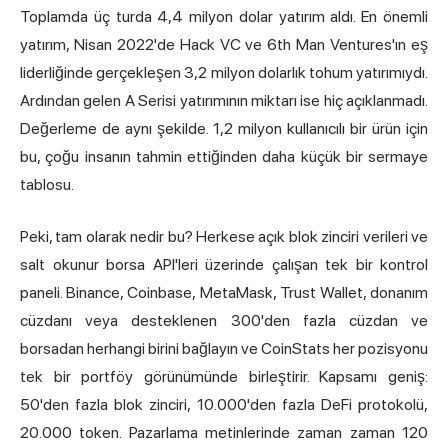
Toplamda üç turda 4,4 milyon dolar yatırım aldı. En önemli
yatırım, Nisan 2022'de Hack VC ve 6th Man Ventures'ın eş
liderliğinde gerçekleşen 3,2 milyon dolarlık tohum yatırımıydı.
Ardından gelen A Serisi yatırımının miktarı ise hiç açıklanmadı.
Değerleme de aynı şekilde. 1,2 milyon kullanıcılı bir ürün için
bu, çoğu insanın tahmin ettiğinden daha küçük bir sermaye
tablosu.
Peki, tam olarak nedir bu? Herkese açık blok zinciri verileri ve
salt okunur borsa API'leri üzerinde çalışan tek bir kontrol
paneli. Binance, Coinbase, MetaMask,
Trust Wallet
, donanım
cüzdanı veya desteklenen 300'den fazla cüzdan ve
borsadan herhangi birini bağlayın ve CoinStats her pozisyonu
tek bir portföy görünümünde birleştirir. Kapsamı geniş:
50'den fazla blok zinciri, 10.000'den fazla DeFi protokolü,
20.000 token. Pazarlama metinlerinde zaman zaman 120