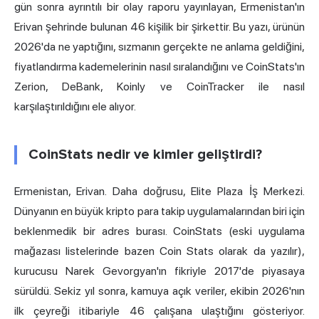
gün sonra ayrıntılı bir olay raporu yayınlayan, Ermenistan'ın
Erivan şehrinde bulunan 46 kişilik bir şirkettir. Bu yazı, ürünün
2026'da ne yaptığını, sızmanın gerçekte ne anlama geldiğini,
fiyatlandırma kademelerinin nasıl sıralandığını ve CoinStats'ın
Zerion,
DeBank
, Koinly ve
CoinTracker
ile nasıl
karşılaştırıldığını ele alıyor.
CoinStats nedir ve kimler geliştirdi?
Ermenistan, Erivan. Daha doğrusu, Elite Plaza İş Merkezi.
Dünyanın en büyük kripto para takip uygulamalarından biri için
beklenmedik bir adres burası. CoinStats (eski uygulama
mağazası listelerinde bazen Coin Stats olarak da yazılır),
kurucusu Narek Gevorgyan'ın fikriyle 2017'de piyasaya
sürüldü. Sekiz yıl sonra, kamuya açık veriler, ekibin 2026'nın
ilk çeyreği itibariyle 46 çalışana ulaştığını gösteriyor.