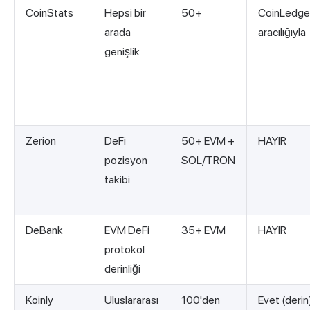
CoinStats
Hepsi bir
50+
CoinLedge
arada
aracılığıyla
genişlik
Zerion
DeFi
50+ EVM +
HAYIR
pozisyon
SOL/TRON
takibi
DeBank
EVM DeFi
35+ EVM
HAYIR
protokol
derinliği
Koinly
Uluslararası
100'den
Evet (derin