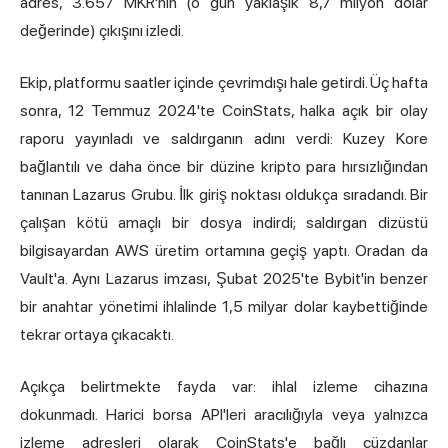
adres, 3.657 MKR'nin (o gün yaklaşık 8,7 milyon dolar
değerinde) çıkışını izledi.
Ekip, platformu saatler içinde çevrimdışı hale getirdi. Üç hafta
sonra, 12 Temmuz 2024'te CoinStats, halka açık bir olay
raporu yayınladı ve saldırganın adını verdi: Kuzey Kore
bağlantılı ve daha önce bir düzine kripto para hırsızlığından
tanınan Lazarus Grubu. İlk giriş noktası oldukça sıradandı. Bir
çalışan kötü amaçlı bir dosya indirdi; saldırgan dizüstü
bilgisayardan AWS üretim ortamına geçiş yaptı. Oradan da
Vault'a. Aynı Lazarus imzası, Şubat 2025'te Bybit'in benzer
bir anahtar yönetimi ihlalinde 1,5 milyar dolar kaybettiğinde
tekrar ortaya çıkacaktı.
Açıkça belirtmekte fayda var: ihlal izleme cihazına
dokunmadı. Harici borsa API'leri aracılığıyla veya yalnızca
izleme adresleri olarak CoinStats'e bağlı cüzdanlar