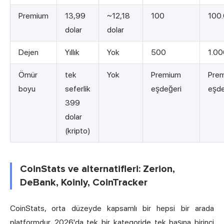
Premium
13,99
~12,18
100
100
dolar
dolar
Dejen
Yıllık
Yok
500
1.0
Ömür
tek
Yok
Premium
Pre
boyu
seferlik
eşdeğeri
eşde
399
dolar
(kripto)
CoinStats ve alternatifleri: Zerion,
DeBank, Koinly, CoinTracker
CoinStats, orta düzeyde kapsamlı bir hepsi bir arada
platformdur. 2026'da tek bir kategoride tek başına birinci