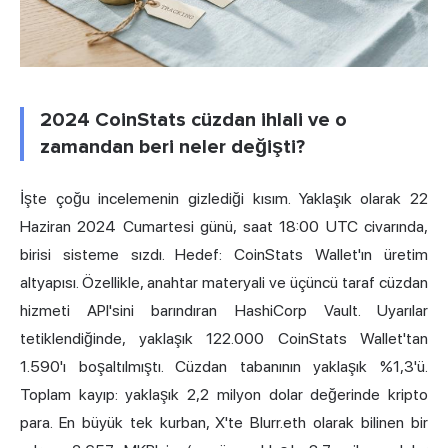
2024 CoinStats cüzdan ihlali ve o
zamandan beri neler değişti?
İşte çoğu incelemenin gizlediği kısım. Yaklaşık olarak 22
Haziran 2024 Cumartesi günü, saat 18:00 UTC civarında,
birisi sisteme sızdı. Hedef: CoinStats Wallet'ın üretim
altyapısı. Özellikle, anahtar materyali ve üçüncü taraf cüzdan
hizmeti API'sini barındıran HashiCorp Vault. Uyarılar
tetiklendiğinde, yaklaşık 122.000 CoinStats Wallet'tan
1.590'ı boşaltılmıştı. Cüzdan tabanının yaklaşık %1,3'ü.
Toplam kayıp: yaklaşık 2,2 milyon dolar değerinde kripto
para. En büyük tek kurban, X'te Blurr.eth olarak bilinen bir