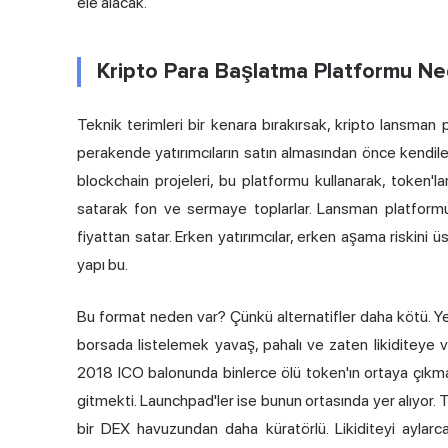
ele alacak.
Kripto Para Başlatma Platformu Ne
Teknik terimleri bir kenara bırakırsak, kripto lansman p
perakende yatırımcıların satın almasından önce kendileri
blockchain projeleri, bu platformu kullanarak, token'l
satarak fon ve sermaye toplarlar. Lansman platformu pr
fiyattan satar. Erken yatırımcılar, erken aşama riskini ü
yapı bu.
Bu format neden var? Çünkü alternatifler daha kötü. Yep
borsada listelemek yavaş, pahalı ve zaten likiditeye v
2018 ICO balonunda binlerce ölü token'ın ortaya çıkm
gitmekti. Launchpad'ler ise bunun ortasında yer alıyor.
bir DEX havuzundan daha küratörlü. Likiditeyi aylarc