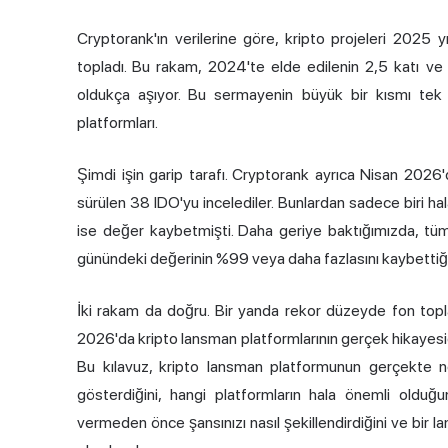
Cryptorank'ın verilerine göre, kripto projeleri 2025 y
topladı. Bu rakam, 2024'te elde edilenin 2,5 katı ve 2
oldukça aşıyor. Bu sermayenin büyük bir kısmı tek
platformları.
Şimdi işin garip tarafı. Cryptorank ayrıca Nisan 2026
sürülen 38 IDO'yu incelediler. Bunlardan sadece biri hal
ise değer kaybetmişti. Daha geriye baktığımızda, tüm t
günündeki değerinin %99 veya daha fazlasını kaybettiği
İki rakam da doğru. Bir yanda rekor düzeyde fon topl
2026'da kripto lansman platformlarının gerçek hikayesi
Bu kılavuz, kripto lansman platformunun gerçekte ne
gösterdiğini, hangi platformların hala önemli oldu
vermeden önce şansınızı nasıl şekillendirdiğini ve bir