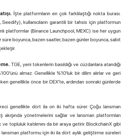
tışı.
İşte platformların en çok farklılaştığı nokta burası.
edify), kullanıcıların garantili bir tahsis için platformun
banlı platformlar (Binance Launchpool, MEXC) ise her uygun
li bir süre boyunca, bazen saatler, bazen günler boyunca, sabit
ekleşir.
leme.
TGE, yeni tokenlerin basıldığı ve cüzdanlara atandığı
100'ünü almaz. Genellikle %10'luk bir dilim alırlar ve geri
 token genellikle önce bir DEX'te, ardından sonraki günlerde
i genellikle dört ila on iki hafta sürer. Çoğu lansman
 iş akışında yönetmelerini sağlar ve lansman platformları
ve topluluk katılımını da bir araya getirir. BlockchainX gibi
lansman platformu için iki ila dört aylık geliştirme süreleri