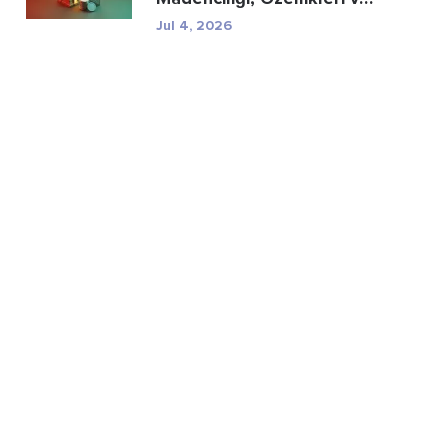
Düzenleyici R...
Jul 4, 2026