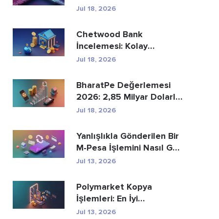
Ödemelerin Yer...
Jul 18, 2026
Chetwood Bank
İncelemesi: Kolay
Tasarruf ve Güvenli
Jul 18, 2026
Bankacılık
BharatPe Değerlemesi
2026: 2,85 Milyar Dolarlık
Fintech Unicorn ...
Jul 18, 2026
Yanlışlıkla Gönderilen Bir
M-Pesa İşlemini Nasıl Geri
Alabi...
Jul 13, 2026
Polymarket Kopya
İşlemleri: En İyi
Cüzdanları Güvenli Bir Ş...
Jul 13, 2026