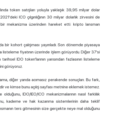
ılında token satışları yoluyla yaklaşık 39,95 milyar dolar
021'deki ICO çılgınlığının 30 milyar dolarlık zirvesini de
 bir mekanizma üzerinden hareket etti: kripto lansman
'da bir kohort çalışması yayınladı. Son dönemde piyasaya
a listeleme fiyatının üzerinde işlem görüyordu. Diğer 37'si
arihsel IDO token'larının yarısından fazlasının listeleme
ni görüyoruz.
ama, diğer yanda acımasız perakende sonuçları. Bu fark,
dir ve kimse bunu açılış sayfası metnine eklemek istemez.
 olduğunu, IDO/IEO/ICO mekanizmalarının nasıl farklılık
ğunu, kademe ve hak kazanma sistemlerinin daha teklif
 lansmanın ters gitmesinin size gerçekte neye mal olduğunu