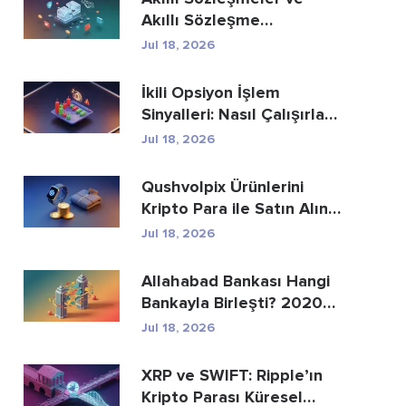
Akıllı Sözleşme
Geliştirme Hizmetle...
Jul 18, 2026
İkili Opsiyon İşlem
Sinyalleri: Nasıl Çalışırlar
ve Riskle...
Jul 18, 2026
Qushvolpix Ürünlerini
Kripto Para ile Satın Alın:
Bitcoin, Öd...
Jul 18, 2026
Allahabad Bankası Hangi
Bankayla Birleşti? 2020
Yılı Haberinin...
Jul 18, 2026
XRP ve SWIFT: Ripple’ın
Kripto Parası Küresel