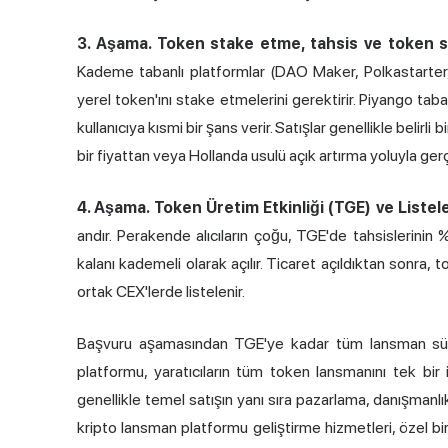
3. Aşama. Token stake etme, tahsis ve token sa
Kademe tabanlı platformlar (DAO Maker, Polkastarter, Se
yerel token'ını stake etmelerini gerektirir. Piyango ta
kullanıcıya kısmi bir şans verir. Satışlar genellikle belir
bir fiyattan veya Hollanda usulü açık artırma yoluyla gerç
4. Aşama. Token Üretim Etkinliği (TGE) ve Liste
andır. Perakende alıcıların çoğu, TGE'de tahsislerinin %
kalanı kademeli olarak açılır. Ticaret açıldıktan sonra,
ortak CEX'lerde listelenir.
Başvuru aşamasından TGE'ye kadar tüm lansman sürec
platformu, yaratıcıların tüm token lansmanını tek bir
genellikle temel satışın yanı sıra pazarlama, danışmanlık 
kripto lansman platformu geliştirme hizmetleri, özel bir 