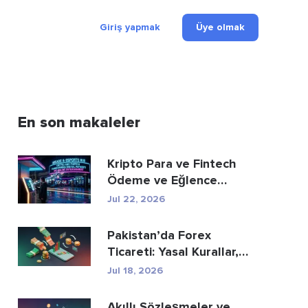
Giriş yapmak
Üye olmak
En son makaleler
Kripto Para ve Fintech
Ödeme ve Eğlence
Sektörünü Nasıl Yeni...
Jul 22, 2026
Pakistan’da Forex
Ticareti: Yasal Kurallar,
Aracı Kurumlar, Tic...
Jul 18, 2026
Akıllı Sözleşmeler ve