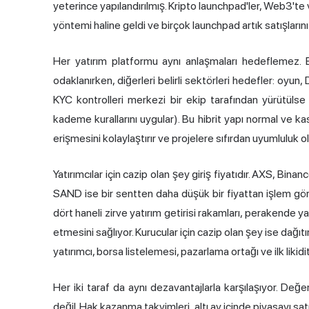
yeterince yapılandırılmış. Kripto launchpad'ler, Web3'te
yöntemi haline geldi ve birçok launchpad artık satışların
Her yatırım platformu aynı anlaşmaları hedeflemez. Ba
odaklanırken, diğerleri belirli sektörleri hedefler: oyun,
KYC kontrolleri merkezi bir ekip tarafından yürütülse 
kademe kurallarını uygular). Bu hibrit yapı normal ve kası
erişmesini kolaylaştırır ve projelere sıfırdan uyumluluk o
Yatırımcılar için cazip olan şey giriş fiyatıdır. AXS, 
SAND ise bir sentten daha düşük bir fiyattan işlem gör
dört haneli zirve yatırım getirisi rakamları, perakende 
etmesini sağlıyor. Kurucular için cazip olan şey ise dağıtı
yatırımcı, borsa listelemesi, pazarlama ortağı ve ilk likidit
Her iki taraf da aynı dezavantajlarla karşılaşıyor. Değ
değil. Hak kazanma takvimleri, altı ay içinde piyasayı sa