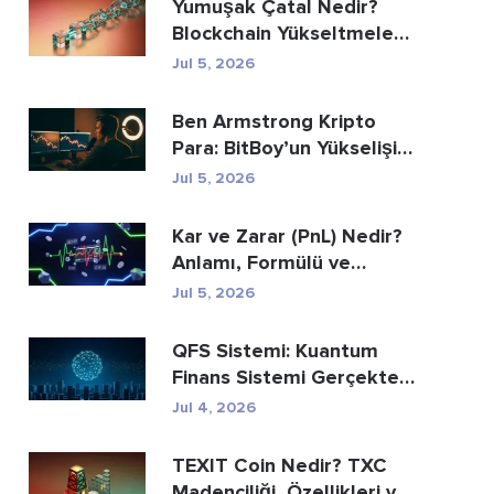
Yumuşak Çatal Nedir?
Blockchain Yükseltmeleri
Açıklanıyor
Jul 5, 2026
Ben Armstrong Kripto
Para: BitBoy’un Yükselişi
ve Düşüşü
Jul 5, 2026
Kar ve Zarar (PnL) Nedir?
Anlamı, Formülü ve
Hesaplama Yöntemi
Jul 5, 2026
QFS Sistemi: Kuantum
Finans Sistemi Gerçekte
Nedir (2026)
Jul 4, 2026
TEXIT Coin Nedir? TXC
Madenciliği, Özellikleri ve