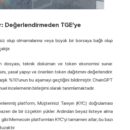
şır: Değerlendirmeden TGE'ye
siz olup olmamalarına veya büyük bir borsaya bağlı olup
lışır.
m dosyası, teknik doküman ve
token ekonomisi
sunar.
ı, yasal yapıyı ve önerilen token dağıtımını değerlendirir.
aşık %10'unun bu aşamayı geçtiğini bildirmiştir. ChainGPT
nuel incelemenin birleşimi olarak tanımlamaktadır.
lenmiş platform, Müşterinizi Tanıyın (KYC) doğrulaması
ve bazen de bir özçekim yükler. Ardından beyaz listeye alma
.fun gibi Memecoin platformları KYC'yi tamamen atlar; bu bazı
 tuzaktır.