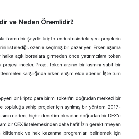
dir ve Neden Önemlidir?
latformu bir şeydir: kripto endüstrisindeki yeni projelerin
ni listelediği, özenle seçilmiş bir pazar yeri. Erken aşama
ar halka açık borsalara girmeden önce yatırımcılara token
ojeyi inceler. Proje, token arzının bir kısmını sabit bir
stlenmeleri karşılığında erken erişim elde ederler. İşte tüm
yeni bir kripto para birimi token'ını doğrudan merkezi bir
e topluluğa sahip projeler için ayrılmış bir yöntem. 2017-
asının nedeni, hiçbir denetim olmadan doğrudan bir DEX'e
 Tam bir CEX listelemesinden daha hafif. İzin gerektirmeyen
a kilitlemek ve hak kazanma programları belirlemek için