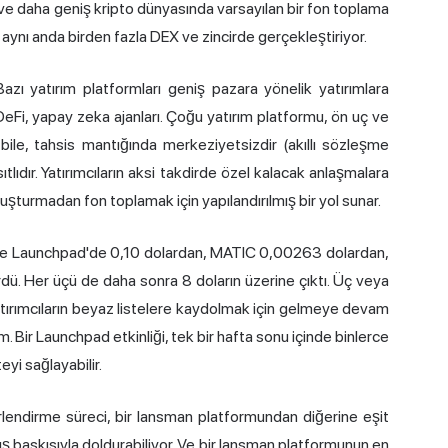
 ve daha geniş kripto dünyasında varsayılan bir fon toplama
ı aynı anda birden fazla DEX ve zincirde gerçekleştiriyor.
zı yatırım platformları geniş pazara yönelik yatırımlara
 DeFi,
yapay zeka
ajanları. Çoğu yatırım platformu, ön uç ve
bile, tahsis mantığında merkeziyetsizdir (akıllı sözleşme
tlıdır. Yatırımcıların aksi takdirde özel kalacak anlaşmalara
luşturmadan fon toplamak için yapılandırılmış bir yol sunar.
Binance Launchpad'de 0,10 dolardan, MATIC 0,00263 dolardan,
dü. Her üçü de daha sonra 8 doların üzerine çıktı. Üç veya
yatırımcıların beyaz listelere kaydolmak için gelmeye devam
m. Bir Launchpad etkinliği, tek bir hafta sonu içinde binlerce
eyi sağlayabilir.
erlendirme süreci, bir lansman platformundan diğerine eşit
tış baskısıyla doldurabiliyor. Ve bir lansman platformunun en