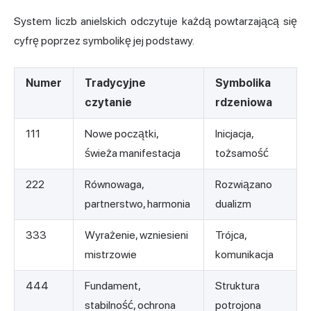
System liczb anielskich odczytuje każdą powtarzającą się
cyfrę poprzez symbolikę jej podstawy.
Numer
Tradycyjne
Symbolika
czytanie
rdzeniowa
111
Nowe początki,
Inicjacja,
świeża manifestacja
tożsamość
222
Równowaga,
Rozwiązano
partnerstwo, harmonia
dualizm
333
Wyrażenie, wzniesieni
Trójca,
mistrzowie
komunikacja
444
Fundament,
Struktura
stabilność, ochrona
potrojona