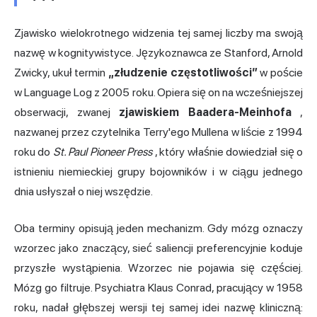
Zjawisko wielokrotnego widzenia tej samej liczby ma swoją
nazwę w kognitywistyce. Językoznawca ze Stanford, Arnold
Zwicky, ukuł termin
„złudzenie częstotliwości”
w poście
w Language Log z 2005 roku. Opiera się on na wcześniejszej
obserwacji, zwanej
zjawiskiem Baadera-Meinhofa
,
nazwanej przez czytelnika Terry'ego Mullena w liście z 1994
roku do
St. Paul Pioneer Press
, który właśnie dowiedział się o
istnieniu niemieckiej grupy bojowników i w ciągu jednego
dnia usłyszał o niej wszędzie.
Oba terminy opisują jeden mechanizm. Gdy mózg oznaczy
wzorzec jako znaczący, sieć saliencji preferencyjnie koduje
przyszłe wystąpienia. Wzorzec nie pojawia się częściej.
Mózg go filtruje. Psychiatra Klaus Conrad, pracujący w 1958
roku, nadał głębszej wersji tej samej idei nazwę kliniczną: