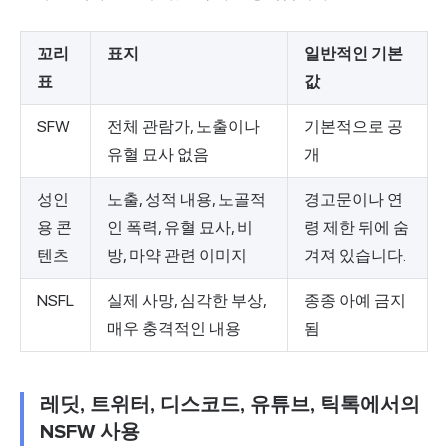
꼬리
표지
일반적인 기본
표
값
SFW
전체 관람가, 노출이나
기본적으로 공
유혈 묘사 없음
개
성인
노출, 성적 내용, 노골적
경고문이나 연
용 콘
인 폭력, 유혈 묘사, 비
령 제한 뒤에 숨
텐츠
방, 마약 관련 이미지
겨져 있습니다.
NSFL
실제 사망, 심각한 부상,
종종 아예 금지
매우 충격적인 내용
됨
레딧, 트위터, 디스코드, 유튜브, 틱톡에서의
NSFW 사용