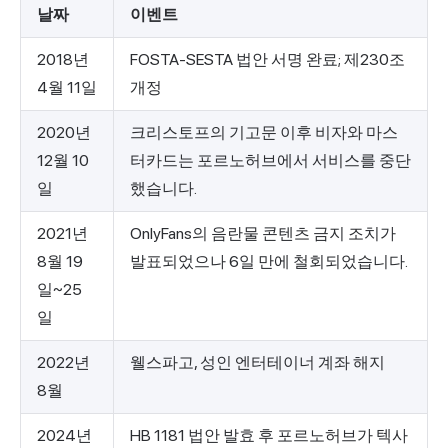
날짜
이벤트
2018년
FOSTA-SESTA 법안 서명 완료; 제230조
4월 11일
개정
2020년
크리스토프의 기고문 이후 비자와 마스
12월 10
터카드는 포르노허브에서 서비스를 중단
일
했습니다.
2021년
OnlyFans의 음란물 콘텐츠 금지 조치가
8월 19
발표되었으나 6일 만에 철회되었습니다.
일~25
일
2022년
웰스파고, 성인 엔터테이너 계좌 해지
8월
2024년
HB 1181 법안 발효 후 포르노허브가 텍사