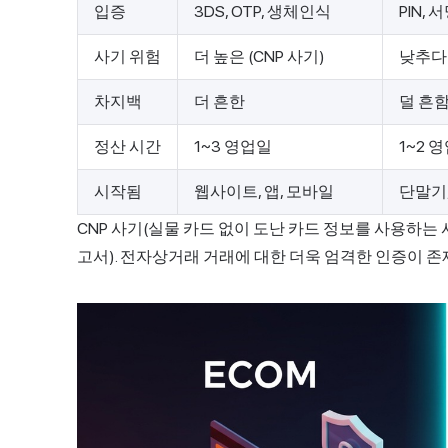
입증
3DS, OTP, 생체인식
PIN, 
사기 위험
더 높은 (CNP 사기)
낮추다
차지백
더 흔한
덜 흔
정산 시간
1~3 영업일
1~2 
시작됨
웹사이트, 앱, 모바일
단말기
CNP 사기(실물 카드 없이 도난 카드 정보를 사용하는 
고서). 전자상거래 거래에 대한 더욱 엄격한 인증이 