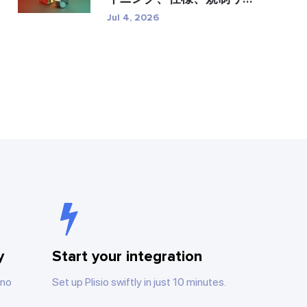
�...
Jul 4, 2026
y
Start your integration
 no
Set up Plisio swiftly in just 10 minutes.