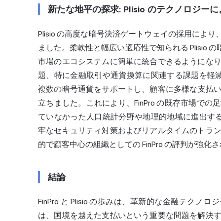
新たな地平の探求: Plisio のテクノロジーによ
Plisio の高度な暗号決済ゲートウェイの採用により
ました。柔軟性と幅広い適応性で知られる Plisio 
市場のエコシステムに簡単に統合できるようにな
題、特に金融取引や通貨換算に関連する課題を軽減する
複数の暗号通貨
をサポートし、顧客に多様な支払いオ
立ちました。これにより、FinPro の既存市場
ていなかった人口統計分野や地理的地域に進出する道も
牢なセキュリティ対策およびリアルタイムのトラ
的で顧客中心の組織としての FinPro の評判が強化
結論
FinPro と Plisio の歩みは、革新的な金融テク
は、国境を越えた支払いという重要な問題を解決