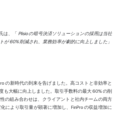
氏は、「
Plisio の暗号決済ソリューションの採用は当社
が 60% 削減され、業務効率が劇的に向上しました
」
inPro の新時代の到来を告げました。高コストと非効率と
も大幅に向上しました。取引手数料の最大 60% の削
明性の組み合わせは、クライアントと社内チームの両方
により取引量が顕著に増加し、FinPro の収益増加に