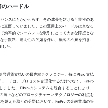
済のハードル
レゼンスにもかかわらず、その成長を妨げる可能性のあ
さに直面していました。この運用上のハードルは単なる
って効率的でシームレスな取引にとって大きな障壁とな
額な
手数料
、透明性の欠如を伴い、顧客の不満を招き、
いました。
暗号通貨支払いの最先端テクノロジー、特に Plisio 支払
ーチは、プロセスを合理化するだけでなく、FinPro
した。 Plisio のシステムを統合することにより、
明性の向上などのブロックチェーン テクノロジーの利点を
越えた取引の分野において、FinPro の金融業務の管