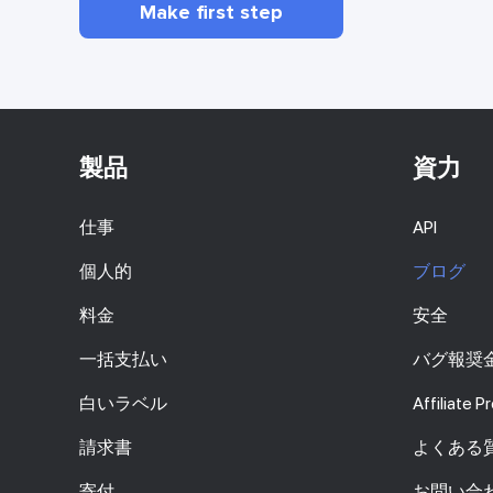
Make first step
製品
資力
仕事
API
個人的
ブログ
料金
安全
一括支払い
バグ報奨
白いラベル
Affiliate 
請求書
よくある
寄付
お問い合