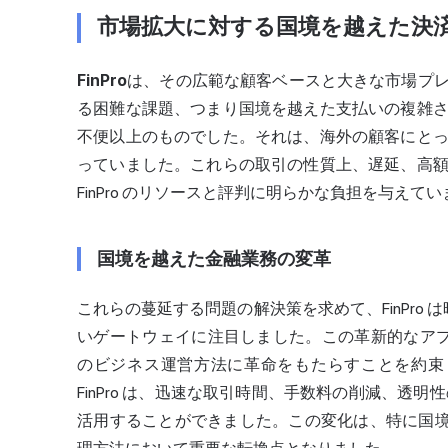
市場拡大に対する国境を越えた決
FinPro
は、その広範な顧客ベースと大きな市場プ
る困難な課題、つまり国境を越えた支払いの複雑
不便以上のものでした。それは、海外の顧客にと
っていました。これらの取引の性質上、遅延、高
FinPro のリソースと評判に明らかな負担を与えて
国境を越えた金融業務の変革
これらの蔓延する問題の解決策を求めて、FinPro は
いゲートウェイに注目しました。この革新的なアプロ
のビジネス運営方法に革命をもたらすことを約束しま
FinPro は、迅速な取引時間、手数料の削減、透
活用することができました。この変化は、特に国境を