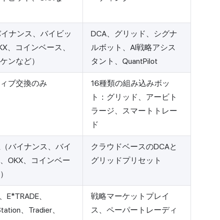
バイナンス、バイビッ
DCA、グリッド、シグナ
KX、コインベース、
ルボット、AI戦略アシス
ケンなど）
タント、QuantPilot
ィブ交換のみ
16種類の組み込みボッ
ト：グリッド、アービト
ラージ、スマートトレー
ド
上（バイナンス、バイ
クラウドベースのDCAと
、OKX、コインベー
グリッドプリセット
）
l、E*TRADE、
戦略マーケットプレイ
Station、Tradier、
ス、ペーパートレーディ