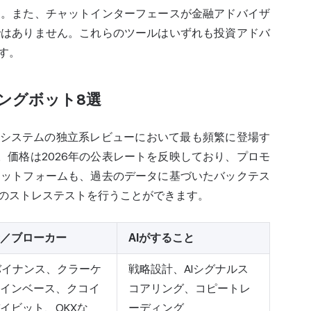
す。また、チャットインターフェースが金融アドバイザ
ではありません。これらのツールはいずれも投資アドバ
す。
ィングボット8選
引システムの独立系レビューにおいて最も頻繁に登場す
。価格は2026年の公表レートを反映しており、プロモ
ラットフォームも、過去のデータに基づいたバックテス
のストレステストを行うことができます。
／ブローカー
AIがすること
バイナンス、クラーケ
戦略設計、AIシグナルス
インベース、クコイ
コアリング、コピートレ
イビット、OKXな
ーディング