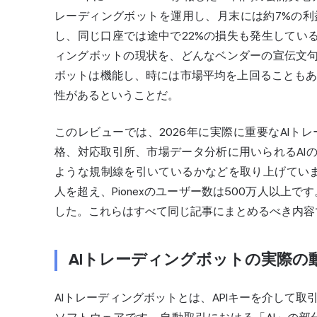
レーディングボット
を運用し、月末には約7%の利益
し、同じ口座では途中で22%の損失も発生している
ィング
ボットの現状を、どんなベンダーの宣伝文句
ボットは機能し、時には市場平均を上回ることもあ
性があるということだ。
このレビューでは、2026年に実際に重要なAI
格、対応取引所、市場データ分析に用いられるAI
ような規制線を引いているかなどを取り上げています。C
人を超え、Pionexのユーザー数は500万人以上で
した。これらはすべて同じ記事にまとめるべき内容
AIトレーディングボットの実際の
AIトレーディングボットとは、APIキーを介して