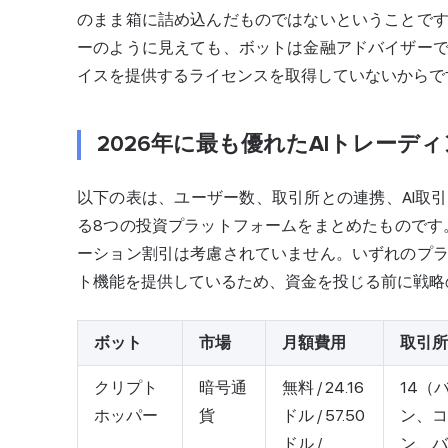
のまま箱に詰め込んだものではないということで
ーのように見えても、ボットは金融アドバイザー
イスを提供するライセンスを取得していないからで
2026年に最も優れたAIトレーデ
以下の表は、ユーザー数、取引所との連携、AI取
る8つの投資プラットフォームをまとめたものです
ーション割引は考慮されていません。いずれのプ
ト機能を提供しているため、資金を投じる前に戦略
ボット
市場
月額費用
取引所
クリプト
暗号通
無料 / 24.16
14（
ホッパー
貨
ドル / 57.50
ン、コ
ドル /
ン、バ