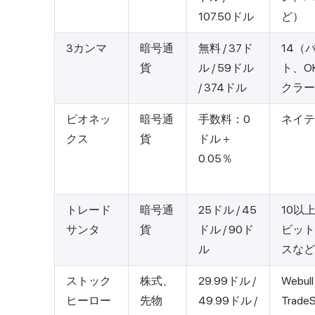
107.50ドル
ど）
3カンマ
暗号通
無料 / 37ド
14（
貨
ル / 59ドル
ト、O
/ 374ドル
クラー
ピオネッ
暗号通
手数料：0
ネイテ
クス
貨
ドル＋
0.05％
トレード
暗号通
25ドル / 45
10以
サンタ
貨
ドル / 90ド
ビット
ル
スなど
ストック
株式、
29.99ドル /
Webul
ヒーロー
先物
49.99ドル /
Trade