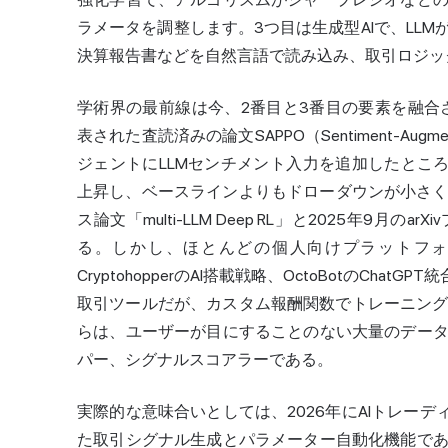
ラメータを調整します。3つ目は生成型AIで、LL
決算報告書などを自然言語で読み込み、取引ロジッ
学術界の最前線は今、2番目と3番目の要素を融合させ
表された査読済みの論文SAPPO（Sentiment-Au
ジェントにLLMセンチメント入力を追加したところ、
上昇し、ベースラインよりもドローダウンが小さくな
ス論文「multi-LLM Deep RL」と2025年9月のa
る。しかし、ほとんどの個人向けプラットフ
CryptohopperのAI搭載戦略、OctoBotのChatG
取引ツールだが、カスタム報酬関数でトレーニング
らは、ユーザーが目にすることのない大量のデー
パー、シグナルスコアラーである。
実際的な意味合いとしては、2026年にAIトレー
た取引シグナル生成とパラメーター自動化機能で