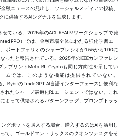
Mが金融ニュースの見出し、ソーシャルメディアの投稿、
クに供給するAIシグナルを生成します。
ている。2025年のACL REALMワークショップで発
gmented PPO）では、金融市場全体にわたる強化学習エー
ポートフォリオのシャープレシオが1.55から1.90に
ったと報告されている。2025年のIEEEカンファレン
rXivプレプリントMeta-RL-Cryptoも同じ方向性を示してい
ォームでは、このような機能は提供されていない。
PT統合、BybitのTradeGPT AI言語インターフェースは便利な
されたシャープ最適化RLエージェントではない。これ
タによって供給されるパターンフラグ、プロンプトラッ
ディングボットを購入する場合、購入するのはAIを活用し
あって、ゴールドマン・サックスのクオンツデスクをそ