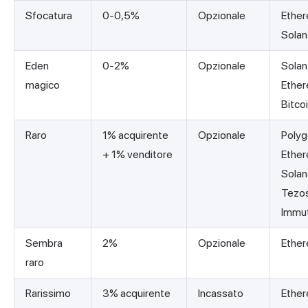
Sfocatura
0-0,5%
Opzionale
Ether
Solan
Eden
0-2%
Opzionale
Solan
magico
Ether
Bitco
Raro
1% acquirente
Opzionale
Polyg
+ 1% venditore
Ether
Solan
Tezo
Immut
Sembra
2%
Opzionale
Ethe
raro
Rarissimo
3% acquirente
Incassato
Ethe