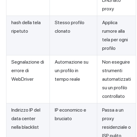
DNS lato
proxy
hash della tela
Stesso profilo
Applica
ripetuto
clonato
rumore alla
tela per ogni
profilo
Segnalazione di
Automazione su
Non eseguire
errore di
un profilo in
strumenti
WebDriver
tempo reale
automatizzati
su un profilo
controllato
Indirizzo IP del
IP economico e
Passa a un
data center
bruciato
proxy
nella blacklist
residenziale o
ISP pulito.