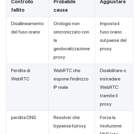
Controllo
Probabile
Aggiustare
fallito
causa
Disallineamento
Orologio non
Imposta il
del fuso orario
sincronizzato con
fuso orario
la
sul paese del
geolocalizzazione
proxy.
proxy
Perdita di
WebRTC che
Disabilitare o
WebRTC
espone l'indirizzo
instradare
IP reale
WebRTC
tramite il
proxy
perdita DNS
Resolver che
Forza la
bypassa il proxy
risoluzione