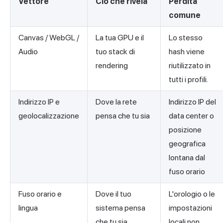
Vettore
Ciò che rivela
Perdita
comune
Canvas / WebGL /
La tua GPU e il
Lo stesso
Audio
tuo stack di
hash viene
rendering
riutilizzato in
tutti i profili.
Indirizzo IP e
Dove la rete
Indirizzo IP del
geolocalizzazione
pensa che tu sia
data center o
posizione
geografica
lontana dal
fuso orario
Fuso orario e
Dove il tuo
L'orologio o le
lingua
sistema pensa
impostazioni
che tu sia
locali non