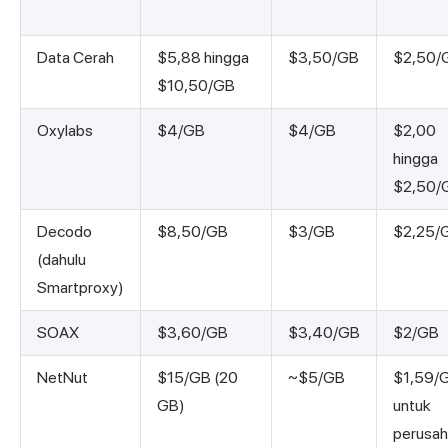
Data Cerah
$5,88 hingga
$3,50/GB
$2,50/
$10,50/GB
Oxylabs
$4/GB
$4/GB
$2,00
hingga
$2,50/
Decodo
$8,50/GB
$3/GB
$2,25/
(dahulu
Smartproxy)
SOAX
$3,60/GB
$3,40/GB
$2/GB
NetNut
$15/GB (20
~$5/GB
$1,59/
GB)
untuk
perusa