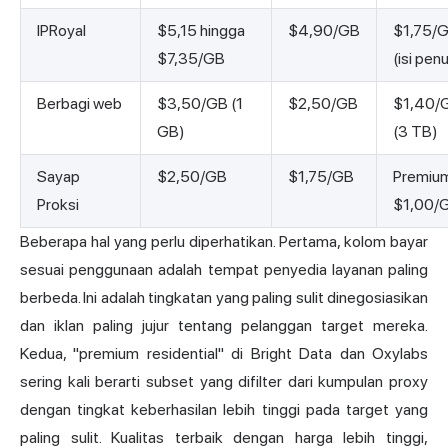
IPRoyal
$5,15 hingga
$4,90/GB
$1,75/
$7,35/GB
(isi pen
Berbagi web
$3,50/GB (1
$2,50/GB
$1,40/
GB)
(3 TB)
Sayap
$2,50/GB
$1,75/GB
Premiu
Proksi
$1,00/
Beberapa hal yang perlu diperhatikan. Pertama, kolom bayar
sesuai penggunaan adalah tempat penyedia layanan paling
berbeda. Ini adalah tingkatan yang paling sulit dinegosiasikan
dan iklan paling jujur tentang pelanggan target mereka.
Kedua, "premium residential" di Bright Data dan Oxylabs
sering kali berarti subset yang difilter dari kumpulan proxy
dengan tingkat keberhasilan lebih tinggi pada target yang
paling sulit. Kualitas terbaik dengan harga lebih tinggi,