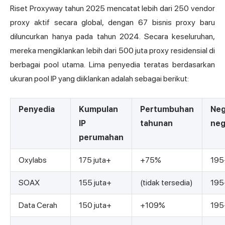
Riset Proxyway tahun 2025 mencatat lebih dari 250 vendor
proxy aktif secara global, dengan 67 bisnis proxy baru
diluncurkan hanya pada tahun 2024. Secara keseluruhan,
mereka mengiklankan lebih dari 500 juta proxy residensial di
berbagai pool utama. Lima penyedia teratas berdasarkan
ukuran pool IP yang diiklankan adalah sebagai berikut:
Penyedia
Kumpulan
Pertumbuhan
Neg
IP
tahunan
neg
perumahan
Oxylabs
175 juta+
+75%
195
SOAX
155 juta+
(tidak tersedia)
195
Data Cerah
150 juta+
+109%
195