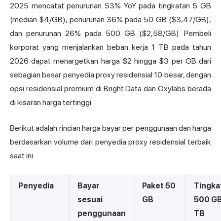
2025 mencatat penurunan 53% YoY pada tingkatan 5 GB
(median $4/GB), penurunan 36% pada 50 GB ($3,47/GB),
dan penurunan 26% pada 500 GB ($2,58/GB). Pembeli
korporat yang menjalankan beban kerja 1 TB pada tahun
2026 dapat menargetkan harga $2 hingga $3 per GB dari
sebagian besar penyedia proxy residensial 10 besar, dengan
opsi residensial premium di Bright Data dan Oxylabs berada
di kisaran harga tertinggi.
Berikut adalah rincian harga bayar per penggunaan dan harga
berdasarkan volume dari penyedia proxy residensial terbaik
saat ini:
Penyedia
Bayar
Paket 50
Tingka
sesuai
GB
500 G
penggunaan
TB