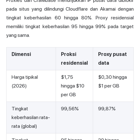
Proxies dan Crawlbase menunjukkan IP pusat data diblokir
pada situs yang dilindungi Cloudflare dan Akamai dengan
tingkat keberhasilan 60 hingga 80%. Proxy residensial
memiliki tingkat keberhasilan 95 hingga 99% pada target
yang sama.
Dimensi
Proksi
Proxy pusat
residensial
data
Harga tipikal
$1,75
$0,30 hingga
(2026)
hingga $10
$1 per GB
per GB
Tingkat
99,56%
99,87%
keberhasilan rata-
rata (global)