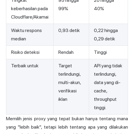
Tingkat
95 hingga
20 hingga
keberhasilan pada
99%
40%
Cloudflare/Akamai
Waktu respons
0,93 detik
0,22 hingga
median
0,29 detik
Risiko deteksi
Rendah
Tinggi
Terbaik untuk
Target
API yang tidak
terlindungi,
terlindungi,
multi-akun,
data yang di-
verifikasi
cache,
iklan
throughput
tinggi.
Memilih jenis proxy yang tepat bukan hanya tentang mana
yang "lebih baik", tetapi lebih tentang apa yang dilakukan