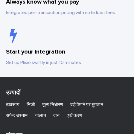
Always know what you pay
Integrated per-transaction pricing with no hidden fees
Start your integration
Set up Plisio swiftly in just 10 minutes.
उत्पादों
व्यवसाय
निजी
मूल्य निर्धारण
बड़े पैमाने पर भुगतान
सफेद उपनाम
चालान
दान
एकीकरण