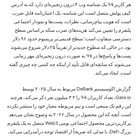
هر کاربر Hi! یک شناسه وب ۳ درون زنجیره‌ای دارد که به آدرس
کیف پولش متصل است. این شناسه، یک اعتبارنامه قابل ضرب
است که هویت پیام‌رسانی، نظرات، پست‌ها و نمودار اجتماعی
پلتفرم را تعیین می‌کند. هزینه‌های ضرب سکه بر اساس سطح
دسترسی متفاوت است؛ سطح قدیمی‌تر پریمیوم حدود ۹۶ دلار
بود، در حالی که سطوح جدیدتر از تقریباً ۲۵ دلار شروع می‌شوند.
پست‌ها و پاسخ‌ها در Hi! به صورت درون زنجیره‌ای مهر زمانی
می‌شوند که سابقه‌ای قابل تأیید از اینکه چه کسی چه چیزی گفته
است، ایجاد می‌کند.
گزارش اکوسیستم DeBank مربوط به سال ۲۰۲۵ توسط
Gate.io، تعداد کاربران Hi! را ۳.۲ میلیون نفر ذکر می‌کند، هرچند
این رقم تک منبعی است و تیم مربوطه معیار خود را منتشر نکرده
است. آنچه که این محصول در سال ۲۰۲۶ به وضوح نشان می‌دهد:
پرکاربردترین محصول اجتماعی بومی Web3 متصل به یک پلتفرم
بزرگ DeFi، با مدلی که صریحاً از اقتصاد توجه درآمدزایی می‌کند،