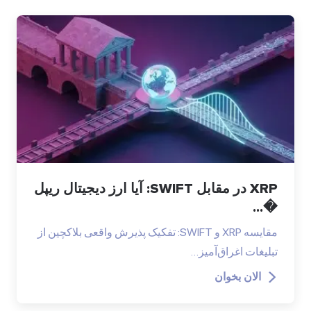
XRP در مقابل SWIFT: آیا ارز دیجیتال ریپل
�...
مقایسه XRP و SWIFT: تفکیک پذیرش واقعی بلاکچین از
تبلیغات اغراق‌آمیز…
الان بخوان