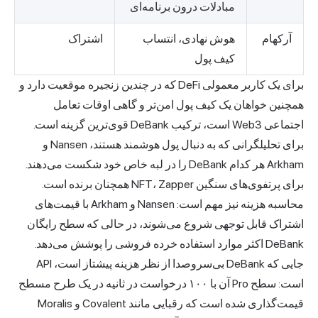
مبادلات درون برنامه‌ای
آرکهام
هوش نهادی، انتساب
اشتراک
کیف پول
برای یک کاربر معمولی DeFi که در چندین زنجیره موقعیت دارد و
همچنین خواهان یک کیف پول امن‌تر و گاهی اوقات تعامل
اجتماعی Web3 است، ترکیب DeBank قوی‌ترین گزینه است.
برای تحلیلگرانی که به دنبال پول هوشمند هستند، Nansen و
Arkham هر کدام DeBank را در لبه خاص خود شکست می‌دهند.
برای پرتفوی‌های سنگین NFT، Zapper همچنان برنده است.
محاسبه هزینه نیز مهم است: Nansen و Arkham با قیمت‌های
اشتراک قابل توجهی شروع می‌شوند، در حالی که سطح رایگان
DeBank اکثر موارد استفاده خرده فروشی را پوشش می‌دهد.
جایی که DeBank بی‌سروصدا از نظر هزینه پیشتاز است، API
است: سطح Pro آن با ۱۰۰ درخواست در ثانیه در یک طرح مسطح
قیمت‌گذاری شده است که رقبایی مانند Covalent و Moralis