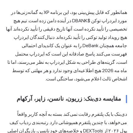
همانطور که قابل پیش‌بینی بود، این برنامه XP به گمانه‌زنی‌ها در
مورد ایردراپ توکن $DBANK در آینده دامن زده است. تیم هیچ
تخصیصی را تأیید نکرده است. آنها تاریخ دقیقی را تأیید نکرده‌اند. آنها
هیچ رویداد تولید توکنی را تأیید نکرده‌اند. دنبال‌کنندگان ایردراپ
جامعه همچنان DeBank را به عنوان یک کاندیدای احتمالی
فهرست می‌کنند. پاسخ صادقانه این است که ایردراپ محتمل
است، گزینه‌های طراحی به شکل ایردراپ به نظر می‌رسند، اما تا
ماه مه 2026 هیچ اطلاعیه‌ای وجود ندارد و هر مهلتی که توسط
اشخاص ثالث اعلام می‌شود، ساختگی است.
مقایسه دی‌بنک: زریون، نانسن، زاپر، آرکهام
دی‌بنک با یک پلتفرم رقابت نمی‌کند. بسته به آنچه کاربر واقعاً
می‌خواهد، با چندین پلتفرم همپوشانی دارد. رتبه‌بندی
ردیاب کیف
پول
۲۰۲۶ از DEXTools و خلاصه‌های خود نانسن، بازیگران اصلی