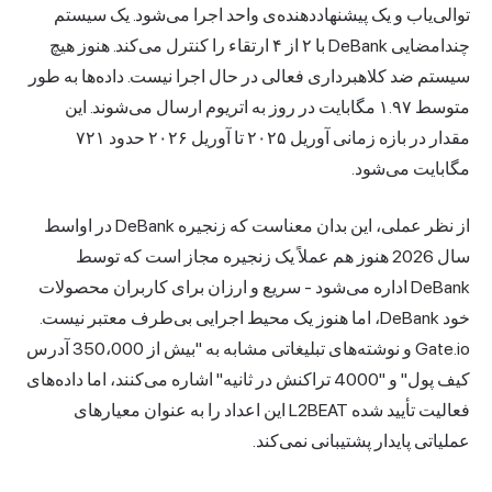
توالی‌یاب و یک پیشنهاددهنده‌ی واحد اجرا می‌شود. یک سیستم
چندامضایی DeBank با ۲ از ۴ ارتقاء را کنترل می‌کند. هنوز هیچ
سیستم ضد کلاهبرداری فعالی در حال اجرا نیست. داده‌ها به طور
متوسط ۱.۹۷ مگابایت در روز به اتریوم ارسال می‌شوند. این
مقدار در بازه زمانی آوریل ۲۰۲۵ تا آوریل ۲۰۲۶ حدود ۷۲۱
مگابایت می‌شود.
از نظر عملی، این بدان معناست که زنجیره DeBank در اواسط
سال 2026 هنوز هم عملاً یک زنجیره مجاز است که توسط
DeBank اداره می‌شود - سریع و ارزان برای کاربران محصولات
خود DeBank، اما هنوز یک محیط اجرایی بی‌طرف معتبر نیست.
Gate.io و نوشته‌های تبلیغاتی مشابه به "بیش از 350،000 آدرس
کیف پول" و "4000 تراکنش در ثانیه" اشاره می‌کنند، اما داده‌های
فعالیت تأیید شده L2BEAT این اعداد را به عنوان معیارهای
عملیاتی پایدار پشتیبانی نمی‌کند.