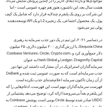
موجودی‌ها و بازده دیفای کاربر را در چندین پروتکل نمایش می‌داد.
هشت سال بعد، این داشبورد هنوز هم چهره عمومی است - اما
این شرکت بر روی یک پلتفرم چندلایه قرار دارد که شامل یک کیف
پول، یک محصول اجتماعی، یک زنجیره L2 و یک API توسعه‌دهنده
پولی نیز می‌شود.
در دسامبر ۲۰۲۱، این تیم در یک دور جذب سرمایه به رهبری
Sequoia China، با ارزش‌گذاری ۲۰۰ میلیون دلاری، ۲۵ میلیون
دلار جمع‌آوری کرد و Coinbase Ventures، Circle، Crypto.com،
Ledger، Dragonfly Capital و Hash Global به عنوان
سرمایه‌گذاران استراتژیک در آن مشارکت داشتند. این تنها دور
جذب سرمایه‌ای است که به صورت عمومی ثبت شده و DeBank
از آن زمان تاکنون سرمایه اعلام‌شده‌ای جذب نکرده است.
فهرست سرمایه‌گذاران مهم است. این فهرست، ادغام‌هایی را که
این پلتفرم بعداً بی‌سروصدا ارائه کرد، توضیح می‌دهد. پشتیبانی از
USDC صادر شده توسط Circle بومی است. پوشش Coinbase به
طور غیرمعمول جزئی است. پشتیبانی سخت‌افزار Ledger در