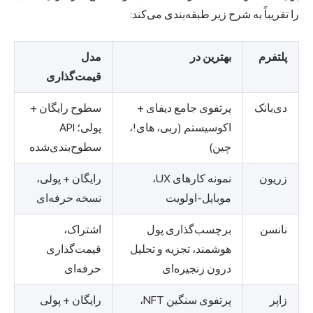
را تقریباً به شرح زیر طبقه‌بندی می‌کند:
پلتفرم
بهترین در
مدل
قیمت‌گذاری
دی‌بانک
پرتفوی جامع دیفای +
سطوح رایگان +
اکوسیستم (ربی، های!،
پولی؛ API
چین)
سطوح‌بندی‌شده
زریون
نمونه کارهای UX،
رایگان + پولی،
موبایل-اولویت
نسخه حرفه‌ای
نانسن
برچسب‌گذاری پول
اشتراک،
هوشمند، تجزیه و تحلیل
قیمت‌گذاری
درون زنجیره‌ای
حرفه‌ای
زاپر
پرتفوی سنگین NFT،
رایگان + پولی