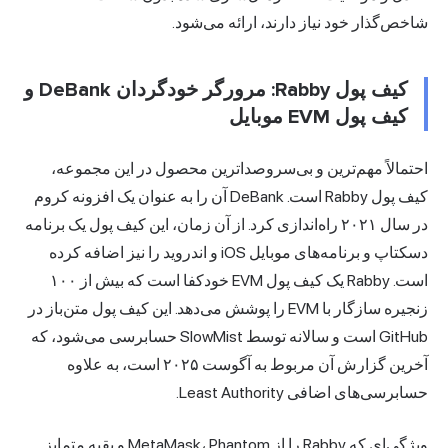
شاخص‌گذار خود نیاز دارند، ارائه می‌شود.
کیف پول Rabby: مرورگر خودگردان DeBank و
کیف پول EVM موبایل
احتمالاً مهم‌ترین و بی‌سروصداترین محصول در این مجموعه،
کیف پول Rabby است. DeBank آن را به عنوان یک افزونه کروم
در سال ۲۰۲۱ راه‌اندازی کرد. از آن زمان، این کیف پول یک برنامه
دسکتاپ و برنامه‌های موبایل iOS و اندروید را نیز اضافه کرده
است. Rabby یک کیف پول EVM خودکفا است که بیش از ۱۰۰
زنجیره سازگار با EVM را پوشش می‌دهد. این کیف پول متن‌باز در
GitHub است و سالانه توسط SlowMist حسابرسی می‌شود، که
آخرین گزارش آن مربوط به آگوست ۲۰۲۵ است، به علاوه
حسابرسی‌های اضافی Least Authority.
ویژگی‌ای که Rabby را از MetaMask، Phantom و بقیه متمایز