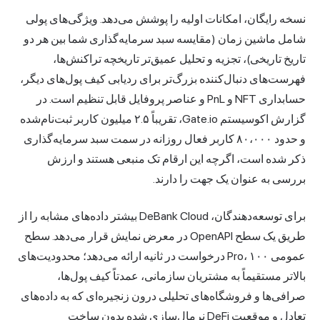
نسخه رایگان، امکانات اولیه را پوشش می‌دهد. ویژگی‌های پولی
شامل ماشین زمان (مقایسه سبد سرمایه‌گذاری شما بین هر دو
تاریخ تاریخی)، تجزیه و تحلیل عمیق‌تر تاریخچه تراکنش‌ها،
فهرست‌های دنبال‌کننده بزرگ‌تر برای ردیابی
کیف پول‌های
دیگر،
حسابداری NFT و PnL و عناصر پروفایل قابل تنظیم است. در
گزارش اکوسیستم Gate.io، تقریباً ۲.۵ میلیون کاربر ثبت‌نام‌شده
و حدود ۸۰،۰۰۰ کاربر فعال روزانه در سمت سبد سرمایه‌گذاری
ذکر شده است، اگرچه این ارقام تک منبعی هستند و ارزش
بررسی به عنوان یک جهت را دارند.
برای توسعه‌دهندگان، DeBank Cloud بیشتر داده‌های مشابه را از
طریق یک سطح OpenAPI در معرض نمایش قرار می‌دهد. سطح
عمومی Pro، ۱۰۰ درخواست در ثانیه ارائه می‌دهد؛ محدودیت‌های
بالاتر مستقیماً به مشتریان سازمانی، عمدتاً کیف پول‌ها،
صرافی‌ها و فروشگاه‌های تحلیلی درون زنجیره‌ای که به داده‌های
تعادل و موقعیت DeFi نرمال‌سازی شده بدون ساخت