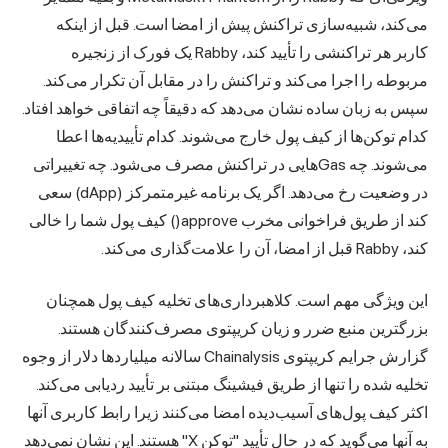
می‌کند، شبیه‌سازی تراکنش پیش از امضا است. قبل از اینکه
کاربر هر تراکنشی را تأیید کند، Rabby یک فورک از زنجیره
مربوطه را اجرا می‌کند و تراکنش را در مقابل آن تکرار می‌کند.
سپس به زبان ساده نشان می‌دهد که دقیقاً چه اتفاقی خواهد افتاد.
کدام توکن‌ها از کیف پول خارج می‌شوند. کدام تأییدیه‌ها اعطا
می‌شوند. چه Gasهایی در تراکنش مصرف می‌شود. چه تغییراتی
در وضعیت رخ می‌دهد. اگر یک برنامه غیرمتمرکز (dApp) سعی
کند از طریق فراخوانی مخرب approve() کیف پول شما را خالی
کند، Rabby قبل از امضا، آن را علامت‌گذاری می‌کند.
این ویژگی مهم است. کلاهبرداری‌های تخلیه کیف پول همچنان
بزرگترین منبع ضرر و زیان کریپتوی مصرف‌کنندگان هستند.
گزارش جرایم کریپتوی Chainalysis سالانه میلیاردها دلار از وجوه
تخلیه شده را تنها از طریق فیشینگ مبتنی بر تأیید
ردیابی می‌کند
.
اکثر کیف پول‌های آسیب‌دیده امضا می‌کنند زیرا رابط کاربری آنها
به آنها می‌گوید که در حال تأیید "توکن X" هستند. این نشان نمی‌دهد