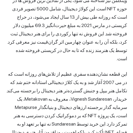
وینکلمن نیز شناخته می شود، یکی از نمادین ترین فروش ها در
حوزه NFT است. این کولاژ دیجیتال، شامل 5000 تصویر فردی
است که روزانه طی بیش از 13 سال ایجاد می‌شود، در حراج
کریستی در مارس 2021 به مبلغ حیرت‌انگیز 69.3 میلیون دلار
فروخته شد. این فروش نه تنها رکوردی را برای هنر دیجیتال ثبت
کرد، بلکه آن را به عنوان چهارمین اثر گران‌قیمت نیز معرفی کرد.
توسط یک هنرمند زنده که تا به حال در کریستی فروخته شده
است.
این قطعه نشان‌دهنده سفری عظیم از تلاش‌های روزانه است که
در می 2007 آغاز شد و به یک کلاژ دیجیتالی استادانه ختم شد که
تکامل هنر بیپل و جنبش گسترده‌تر هنر دیجیتال را برجسته می‌کند.
خریدار، Vignesh Sundaresan، معروف به Metakovan، یک
سرمایه گذار برجسته ارزهای دیجیتال و بنیانگذار Metapurse
است، یک پروژه NFT که بر دموکراتیک کردن دسترسی به هنر
تمرکز دارد. این خرید توسط Sundaresan نه تنها بر تعهد او به
فضای NFT تأکید کرد، بلکه اهمیت روزافزون آثار هنری دیجیتال