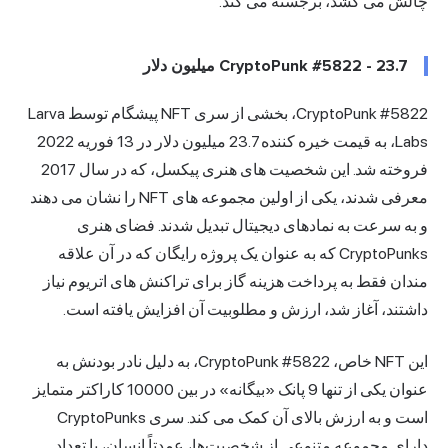
چالش می کشد، برجسته می کند.
CryptoPunk #5822 - 23.7 میلیون دلار
CryptoPunk #5822، بخشی از سری NFT پیشگام توسط Larva
Labs، به قیمت خیره کننده 23.7 میلیون دلار در 13 فوریه 2022
فروخته شد. این شخصیت های هنری پیکسل، که در سال 2017
معرفی شدند، یکی از اولین مجموعه های NFT را نشان می دهند
و به سرعت به نمادهای دیجیتال تبدیل شدند. فضای هنری
CryptoPunks که به عنوان یک پروژه رایگان که در آن علاقه
مندان فقط به پرداخت هزینه گاز برای تراکنش های اتریوم نیاز
داشتند، آغاز شد، ارزش و مطلوبیت آن افزایش یافته است.
این NFT خاص، CryptoPunk #5822، به دلیل نادر بودنش به
عنوان یکی از تنها 9 پانک «بیگانه» در بین 10000 کاراکتر متمایز
است و به ارزش بالای آن کمک می کند. سری CryptoPunks
دارای مجموعه متنوعی از شخصیت‌ها، عمدتاً انسان، با تعداد