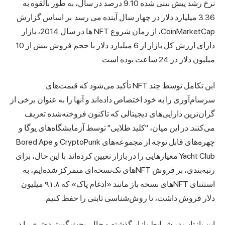
نرخ رشد پیش بینی شده 9.10 درصد در سال، به طور بالقوه به
3.36 میلیارد دلار در چهار سال آینده می رسد. بر اساس گزارش
CoinMarketCap، از زمان شروع NFT ها در سال 2014، بازار
دارای ارزش کل بازار از 6 میلیارد دلار با حجم فروش بیش از 10
میلیون دلار در 24 ساعت بوده است.
این تکامل توسط چند NFT تأکید می‌شود که قیمت‌های
سرسام‌آوری را به خود اختصاص داده‌اند و آنها را به عنوان برخی از
گران‌ترین دارایی‌های دیجیتالی که تاکنون فروخته‌شده تعریف
می‌کنند. در این میان، "کلید طلایی" توسط آزمایشگاه‌های یوگا و
چهره‌های قابل توجه از مجموعه‌های CryptoPunk و Bored Ape
Yacht Club معیارهایی را در بازار تعیین کرده‌اند. با این حال، برای
رتبه‌بندی، بر فروش NFT‌های تک‌نسخه‌ای متمرکز شده‌ایم، به
استثنای NFT‌های نسخه باز مانند «ادغام پاک» که ۹۱.۸ میلیون
دلار فروش داشت، تا روش‌شناسی ثابتی را حفظ کنیم.
این بازتاب در شرایط بازار گذشته و حال، بحث گسترده‌تری را در