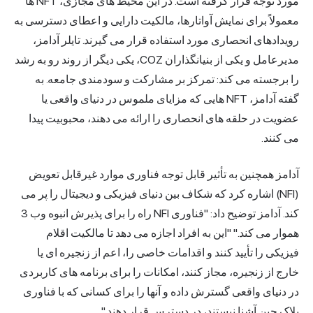
مورد توجه قرار گرفته است. در این محیط های مجازی، NFT ها
معمولاً برای نمایش آواتارها، مالکیت دارایی و اعطای دسترسی به
رویدادهای انحصاری مورد استفاده قرار می گیرند. تایلر آدامز،
مدیرعامل و یکی از بنیانگذاران COZ، یکی دیگر از روند رو به رشد
را برجسته می کند: تمرکز بر مشارکت و سودمندی جامعه. به
گفته آدامز، NFT هایی که مزایای ملموس در دنیای واقعی یا
عضویت در حلقه های انحصاری را ارائه می دهند، محبوبیت پیدا
می کنند.
آدامز همچنین به تأثیر قابل توجه فناوری موارد غیرقابل تعویض
(NFI) اشاره کرد که شکاف بین دنیای فیزیکی و دیجیتال را پر می
کند. آدامز توضیح داد: "فناوری NFI راه را برای پذیرش انبوه وب 3
هموار می کند." "این به افراد اجازه می دهد تا مالکیت اقلام
فیزیکی را تأیید کنند و اقدامات خاصی را، اعم از زنجیره ای یا
خارج از زنجیره، مجاز کنند، امکانات را برای برنامه های کاربردی
در دنیای واقعی گسترش داده و آنها را برای کسانی که با فناوری
بلاک چین آشنا نیستند، در دسترس قرار دهند."