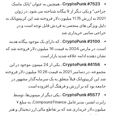
CryptoPunk #7523
، همچنین به عنوان "پانک ماسک
جراحی" و یکی دیگر از 9 بیگانه شناخته می شود، در ژوئن
2021 به ارزش 11.75 میلیون دلار فروخته شد. این کریپتوپانک به
دلیل ویژگی های منحصر به فردش قابل توجه است و در
حراجی ساتبی خریداری شد.
CryptoPunk #3100
، که دارای یک موجود بیگانه هدبند
است، در مارس 2024 به قیمت 16 میلیون دلار فروخته شد که
نشان دهنده ادامه علاقه شدید بازار است.
CryptoPunk #4156
، یکی از 24 میمون موجود در این
مجموعه، در دسامبر 2021 به قیمت 10.26 میلیون دلار فروخته
شد. این کریپتوپانک قبلاً متعلق به یک سرمایه‌گذار مشهور در
جامعه بود که بر ارزش و فرهنگ آن افزوده است.
CryptoPunk #5577
، یکی دیگر از میمون‌ها، توسط
رابرت لشنر، مدیرعامل Compound Finance، به مبلغ ۷
میلیون دلار خریداری شد که بر تقاطع مالی ارز دیجیتال و هنر