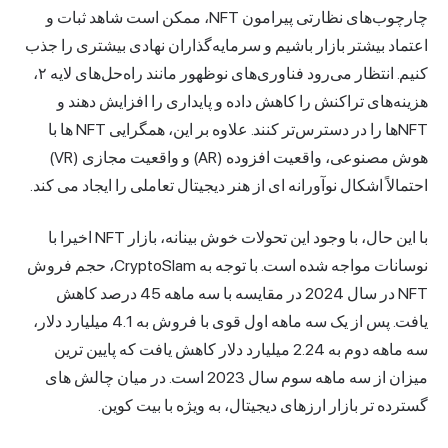
چارچوب‌های نظارتی پیرامون NFT، ممکن است شاهد ثبات و
اعتماد بیشتر بازار باشیم و سرمایه‌گذاران نهادی بیشتری را جذب
کنیم. انتظار می‌رود فناوری‌های نوظهور مانند راه‌حل‌های لایه ۲،
هزینه‌های تراکنش را کاهش داده و پایداری را افزایش دهند و
NFT‌ها را در دسترس‌تر کنند. علاوه بر این، همگرایی NFT ها با
هوش مصنوعی، واقعیت افزوده (AR) و واقعیت مجازی (VR)
احتمالاً اشکال نوآورانه ای از هنر دیجیتال تعاملی را ایجاد می کند.
با این حال، با وجود این تحولات خوش بینانه، بازار NFT اخیرا با
نوسانات مواجه شده است. با توجه به CryptoSlam، حجم فروش
NFT در سال 2024 در مقایسه با سه ماهه 45 درصد کاهش
یافت. پس از یک سه ماهه اول قوی با فروش به 4.1 میلیارد دلار،
سه ماهه دوم به 2.24 میلیارد دلار کاهش یافت که پایین ترین
میزان از سه ماهه سوم سال 2023 است. در میان چالش های
گسترده تر بازار ارزهای دیجیتال، به ویژه با بیت کوین.