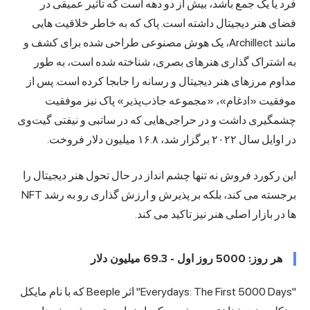
فرد یا یک جمع باشد، بیش از دو دهه است که تأثیر عمیقی در
فضای هنر دیجیتال داشته است. پاک که به خاطر خلاقیت هایی
مانند Archillect، یک هوش مصنوعی طراحی شده برای کشف و
به اشتراک گذاری هنرهای بصری، شناخته شده است، به طور
مداوم مرزهای هنر دیجیتال و رسانه را جابجا کرده است. پس از
موفقیت «ادغام»، «مجموعه جاذب‌پذیر» پاک نیز موفقیت
چشمگیری داشت و در حراجی‌هایی که در ساتبی و نیفتی گیت‌وی
در اوایل سال ۲۰۲۲ برگزار شد، ۱۶.۸ میلیون دلار فروخت.
این رکورد فروش نه تنها چشم انداز در حال تحول هنر دیجیتال را
برجسته می کند، بلکه بر پذیرش و ارزش گذاری رو به رشد NFT
ها در بازار اصلی هنر نیز تاکید می کند.
هر روز: 5000 روز اول - 69.3 میلیون دلار
"Everydays: The First 5000 Days" اثر Beeple که با نام مایکل