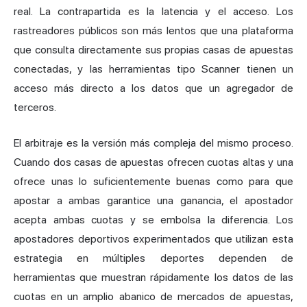
real. La contrapartida es la latencia y el acceso. Los
rastreadores públicos son más lentos que una plataforma
que consulta directamente sus propias casas de apuestas
conectadas, y las herramientas tipo Scanner tienen un
acceso más directo a los datos que un agregador de
terceros.
El arbitraje es la versión más compleja del mismo proceso.
Cuando dos casas de apuestas ofrecen cuotas altas y una
ofrece unas lo suficientemente buenas como para que
apostar a ambas garantice una ganancia, el apostador
acepta ambas cuotas y se embolsa la diferencia. Los
apostadores deportivos experimentados que utilizan esta
estrategia en múltiples deportes dependen de
herramientas que muestran rápidamente los datos de las
cuotas en un amplio abanico de mercados de apuestas,