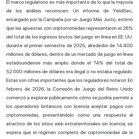
El marco regulatorio es más importante de lo que la mayoría
de los análisis reconocen. Un informe de YieldSec,
encargado por la Campaña por un Juego Más Justo, estimó
que las apuestas con criptomonedas representaron el 28%
del total de los ingresos brutos del juego en línea en EE. UU.
durante el primer semestre de 2025, alrededor de 14.400
millones de dólares, dentro de un mercado de juego en línea
estadounidense más amplio donde el 74% del total de
52.000 millones de dólares era ilegal o no estaba regulado.
Estas son cifras importantes que los reguladores notaron. En
febrero de 2026, la Comisión de Juego del Reino Unido
comenzó a explorar públicamente cómo se podría permitir a
los operadores británicos con licencia aceptar
pagos con
criptomonedas
, presentándolo como una respuesta al
atractivo de los sitios web extraterritoriales sin licencia; se
espera que el régimen completo de criptomonedas de la