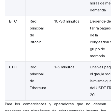
horas de me
demanda.
BTC
Red
10-30 minutos
Depende de 
principal
tarifa pagad
de
de la
Bitcoin
congestión 
grupo de
memoria.
ETH
Red
1-5 minutos
Una vez pa
principal
el gas, la red
de
la misma que
Ethereum
del USDT E
20.
Para los comerciantes y operadores que no desean
gestionar una plataforma de criptomonedas interna, los