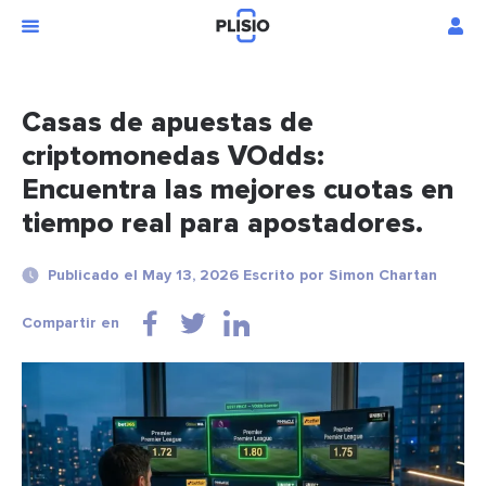
Casas de apuestas de
criptomonedas VOdds:
Encuentra las mejores cuotas en
tiempo real para apostadores.
Publicado el May 13, 2026 Escrito por Simon Chartan
Compartir en