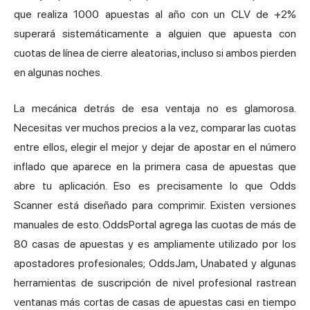
que realiza 1000 apuestas al año con un CLV de +2%
superará sistemáticamente a alguien que apuesta con
cuotas de línea de cierre aleatorias, incluso si ambos pierden
en algunas noches.
La mecánica detrás de esa ventaja no es glamorosa.
Necesitas ver muchos precios a la vez, comparar las cuotas
entre ellos, elegir el mejor y dejar de apostar en el número
inflado que aparece en la primera casa de apuestas que
abre tu aplicación. Eso es precisamente lo que Odds
Scanner está diseñado para comprimir. Existen versiones
manuales de esto. OddsPortal agrega las cuotas de más de
80 casas de apuestas y es ampliamente utilizado por los
apostadores profesionales; OddsJam, Unabated y algunas
herramientas de suscripción de nivel profesional rastrean
ventanas más cortas de casas de apuestas casi en tiempo