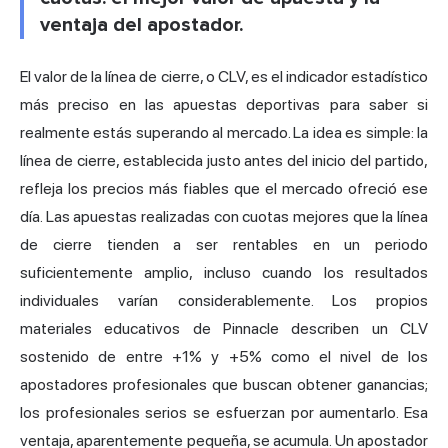
ventaja del apostador.
El valor de la línea de cierre, o CLV, es el indicador estadístico
más preciso en las apuestas deportivas para saber si
realmente estás superando al mercado. La idea es simple: la
línea de cierre, establecida justo antes del inicio del partido,
refleja los precios más fiables que el mercado ofreció ese
día. Las apuestas realizadas con cuotas mejores que la línea
de cierre tienden a ser rentables en un periodo
suficientemente amplio, incluso cuando los resultados
individuales varían considerablemente. Los propios
materiales educativos de Pinnacle describen un CLV
sostenido de entre +1% y +5% como el nivel de los
apostadores profesionales que buscan obtener ganancias;
los profesionales serios se esfuerzan por aumentarlo. Esa
ventaja, aparentemente pequeña, se acumula. Un apostador