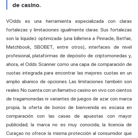
de casino.
VOdds es una herramienta especializada con claras
fortalezas y limitaciones igualmente claras. Sus fortalezas
son la liquidez optimizada (una billetera a Pinnacle, Betfair,
Matchbook, SBOBET, entre otros), interfaces de nivel
profesional, plataformas de depósito de criptomonedas y,
ahora, el Odds Scanner como una capa de comparación de
cuotas integrada para encontrar las mejores cuotas en un
amplio abanico de opciones. Las limitaciones también son
reales. No cuenta con un llamativo casino en vivo con cientos
de tragamonedas ni variantes de juegos de azar con marca
propia; la oferta de bonos de bienvenida es escasa en
comparación con las casas de apuestas con mayor
publicidad; la marca no es muy conocida; la licencia de
Curaçao no ofrece la misma protección al consumidor que