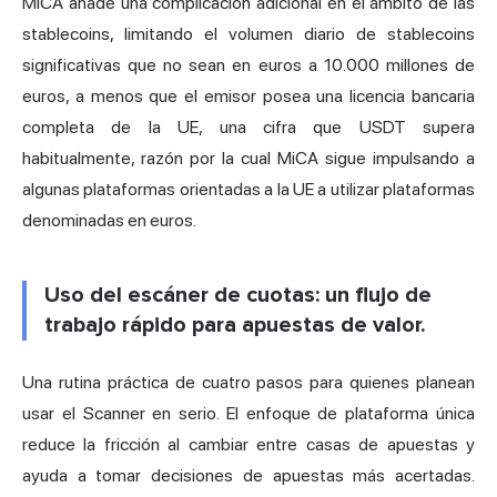
MiCA añade una complicación adicional en el ámbito de las
stablecoins, limitando el volumen diario de stablecoins
significativas que no sean en euros a 10.000 millones de
euros, a menos que el emisor posea una licencia bancaria
completa de la UE, una cifra que USDT supera
habitualmente, razón por la cual MiCA sigue impulsando a
algunas plataformas orientadas a la UE a utilizar plataformas
denominadas en euros.
Uso del escáner de cuotas: un flujo de
trabajo rápido para apuestas de valor.
Una rutina práctica de cuatro pasos para quienes planean
usar el Scanner en serio. El enfoque de plataforma única
reduce la fricción al cambiar entre casas de apuestas y
ayuda a tomar decisiones de apuestas más acertadas.