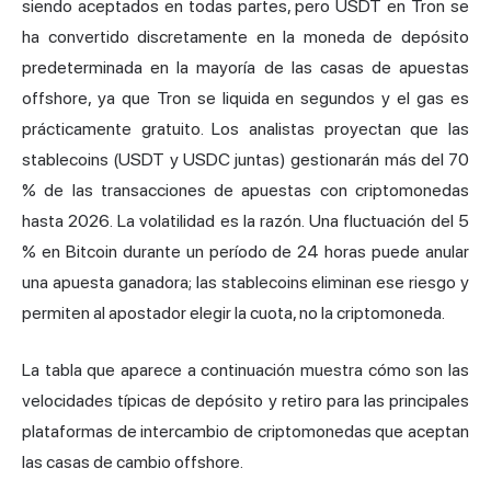
siendo aceptados en todas partes, pero USDT en Tron se
ha convertido discretamente en la moneda de depósito
predeterminada en la mayoría de las casas de apuestas
offshore, ya que Tron se liquida en segundos y el gas es
prácticamente gratuito. Los analistas proyectan que las
stablecoins (USDT y USDC juntas) gestionarán más del 70
% de las transacciones de apuestas con criptomonedas
hasta 2026. La volatilidad es la razón. Una fluctuación del 5
% en Bitcoin durante un período de 24 horas puede anular
una apuesta ganadora; las stablecoins eliminan ese riesgo y
permiten al apostador elegir la cuota, no la criptomoneda.
La tabla que aparece a continuación muestra cómo son las
velocidades típicas de depósito y retiro para las principales
plataformas de intercambio de criptomonedas que aceptan
las casas de cambio offshore.