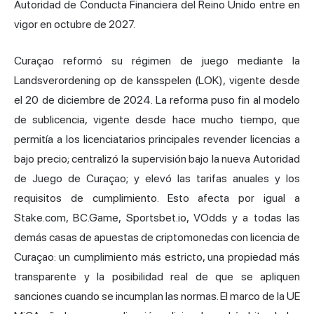
Autoridad de Conducta Financiera del Reino Unido entre en
vigor en octubre de 2027.
Curaçao reformó su régimen de juego mediante la
Landsverordening op de kansspelen (LOK), vigente desde
el 20 de diciembre de 2024. La reforma puso fin al modelo
de sublicencia, vigente desde hace mucho tiempo, que
permitía a los licenciatarios principales revender licencias a
bajo precio; centralizó la supervisión bajo la nueva Autoridad
de Juego de Curaçao; y elevó las tarifas anuales y los
requisitos de cumplimiento. Esto afecta por igual a
Stake.com, BC.Game, Sportsbet.io, VOdds y a todas las
demás casas de apuestas de criptomonedas con licencia de
Curaçao: un cumplimiento más estricto, una propiedad más
transparente y la posibilidad real de que se apliquen
sanciones cuando se incumplan las normas. El marco de la UE