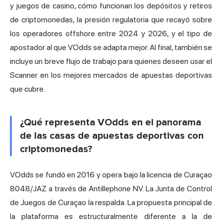
y juegos de casino, cómo funcionan los depósitos y retiros
de criptomonedas, la presión regulatoria que recayó sobre
los operadores offshore entre 2024 y 2026, y el tipo de
apostador al que VOdds se adapta mejor. Al final, también se
incluye un breve flujo de trabajo para quienes deseen usar el
Scanner en los mejores mercados de apuestas deportivas
que cubre.
¿Qué representa VOdds en el panorama
de las casas de apuestas deportivas con
criptomonedas?
VOdds se fundó en 2016 y opera bajo la licencia de Curaçao
8048/JAZ a través de Antillephone NV. La Junta de Control
de Juegos de Curaçao la respalda. La propuesta principal de
la plataforma es estructuralmente diferente a la de