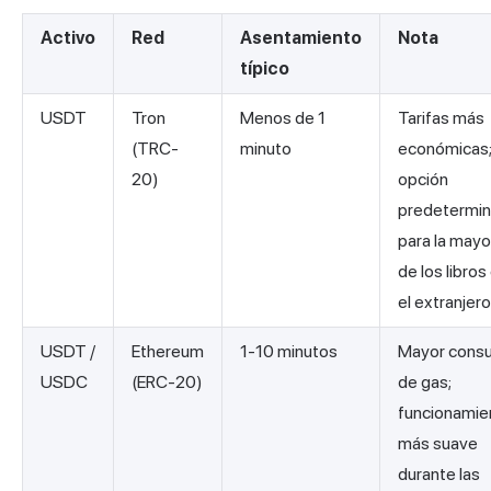
Activo
Red
Asentamiento
Nota
típico
USDT
Tron
Menos de 1
Tarifas más
(TRC-
minuto
económicas
20)
opción
predetermi
para la mayo
de los libros
el extranjero
USDT /
Ethereum
1-10 minutos
Mayor cons
USDC
(ERC-20)
de gas;
funcionamie
más suave
durante las