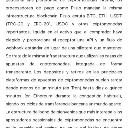
procesadores de pago como Plisio manejan la misma
infraestructura blockchain. Plisio enruta BTC, ETH, USDT
(TRC-20 y ERC-20), USDC y otras criptomonedas
importantes, liquida en el activo que el comprador haya
elegido y proporciona al receptor una API y un flujo de
webhook estándar en lugar de una billetera que mantener.
Se trata de la misma infraestructura que utilizan las casas de
apuestas de criptomonedas, integrada de forma
transparente. Los depósitos y retiros en las principales
plataformas de apuestas de criptomonedas suelen tardar
desde menos de un minuto (en Tron) hasta diez o quince
minutos (en Ethereum durante la congestión habitual),
siendo los ciclos de transferencia bancaria un mundo aparte.
La estructura del bono de bienvenida que más interesa a los
apostadores ocasionales de criptomonedas se encuentra
en la sección del casino, no en la del bróker de estas