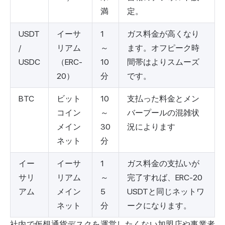
満
定。
USDT
イーサ
1
ガス料金が高くなり
/
リアム
～
ます。オフピーク時
USDC
（ERC-
10
間帯はよりスムーズ
20）
分
です。
BTC
ビット
10
支払った料金とメン
コイン
～
バープールの混雑状
メイン
30
況によります
ネット
分
イー
イーサ
1
ガス料金の支払いが
サリ
リアム
～
完了すれば、ERC-20
アム
メイン
5
USDTと同じネットワ
ネット
分
ークになります。
社内で仮想通貨デスクを運営したくない加盟店や事業者