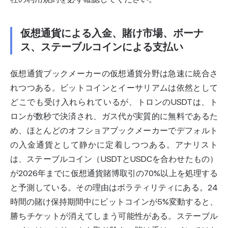
仮想通貨による入金、賭け市場、ボーナ
ス、ステーブルコインによる支払い
仮想通貨ブックメーカーの仮想通貨分野は急速に統合さ
れつつある。ビットコインとイーサリアムは依然として
どこでも受け入れられているが、トロンのUSDTは、ト
ロンが数秒で決済され、ガス代が実質的に無料であるた
め、ほとんどのオフショアブックメーカーでデフォルト
の入金通貨として静かに定着しつつある。アナリスト
は、ステーブルコイン（USDTとUSDCを合わせたもの）
が2026年までに仮想通貨賭博取引の70%以上を処理する
と予測している。その理由はボラティリティにある。24
時間の賭け保持期間中にビットコインが5%変動すると、
勝ちチケットが消えてしまう可能性がある。ステーブル