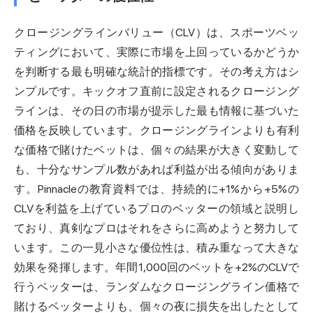
クロージングラインバリュー（CLV）は、スポーツベッ
ティングにおいて、実際に市場を上回っているかどうか
を判断する最も明確な統計的指標です。その考え方はシ
ンプルです。キックオフ直前に設定されるクロージング
ラインは、その日の市場が提示した最も情報に基づいた
価格を反映しています。クロージングラインよりも有利
な価格で賭けたベットは、個々の結果が大きく変動して
も、十分なサンプル数があれば利益が出る傾向がありま
す。Pinnacleの教育資料では、持続的に+1%から+5%の
CLVを利益を上げているプロのベッターの領域と説明し
ており、真剣なプロはそれをさらに高めようと努力して
います。この一見小さな優位性は、積み重なって大きな
効果を発揮します。年間1,000回のベットを+2%のCLVで
行うベッターは、ランダムなクロージングライン価格で
賭けるベッターよりも、個々の夜に損失を出したとして