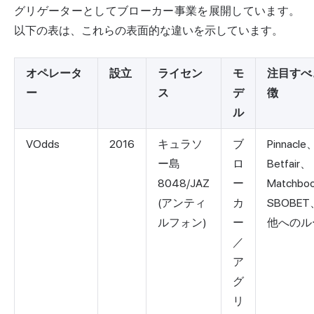
グリゲーターとしてブローカー事業を展開しています。
以下の表は、これらの表面的な違いを示しています。
オペレータ
設立
ライセン
モ
注目すべ
ー
ス
デ
徴
ル
VOdds
2016
キュラソ
ブ
Pinnacle
ー島
ロ
Betfair、
8048/JAZ
ー
Matchbo
(アンティ
カ
SBOBE
ルフォン)
ー
他へのル
／
ア
グ
リ