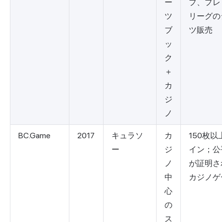
ー
プ、プレ
ツ
リーグの
ブ
ツ販売
ッ
ク
＋
カ
ジ
ノ
BC.Game
2017
キュラソ
カ
150枚以
ー
ジ
イン；公
ノ
が証明さ
中
カジノゲ
心
の
ス