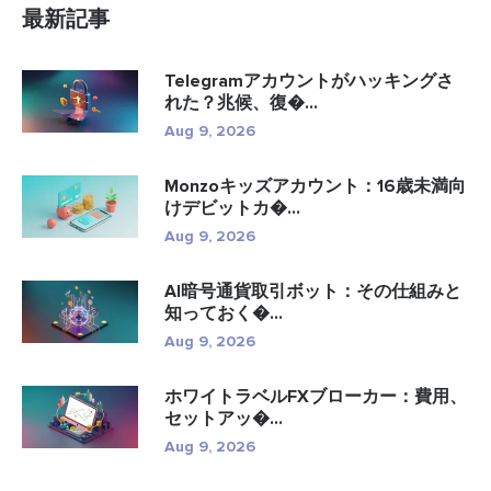
最新記事
Telegramアカウントがハッキングさ
れた？兆候、復�...
Aug 9, 2026
Monzoキッズアカウント：16歳未満向
けデビットカ�...
Aug 9, 2026
AI暗号通貨取引ボット：その仕組みと
知っておく�...
Aug 9, 2026
ホワイトラベルFXブローカー：費用、
セットアッ�...
Aug 9, 2026