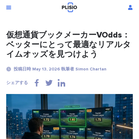
仮想通貨ブックメーカーVOdds：
ベッターにとって最適なリアルタ
イムオッズを見つけよう
投稿日時 May 13, 2026 執筆者 Simon Chartan
シェアする