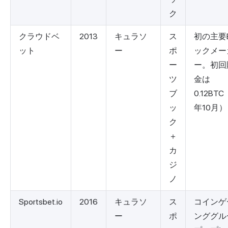
ク
クラウドベ
2013
キュラソ
ス
初の主要
ット
ー
ポ
ックメー
ー
ー。初回
ツ
金は
ブ
0.12BTC
ッ
年10月）
ク
＋
カ
ジ
ノ
Sportsbet.io
2016
キュラソ
ス
コインゲ
ー
ポ
ンググル