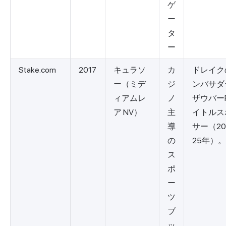
ゲ
ー
タ
ー
Stake.com
2017
キュラソ
カ
ドレイク
ー（ミデ
ジ
ンバサダ
ィアムレ
ノ
ザウバー
ア NV）
主
イトルス
導
サー（20
の
25年）。
ス
ポ
ー
ツ
ブ
ッ