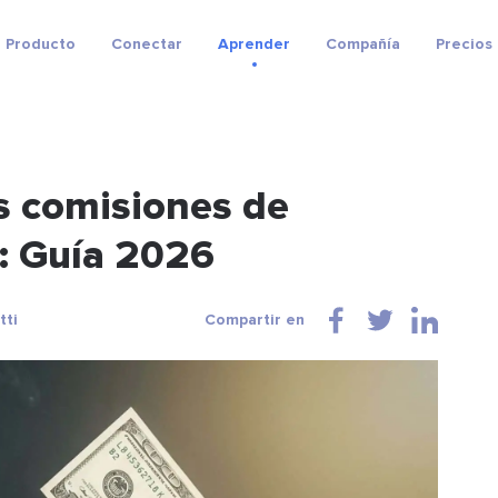
Producto
Conectar
Aprender
Compañía
Precios
s comisiones de
: Guía 2026
tti
Compartir en