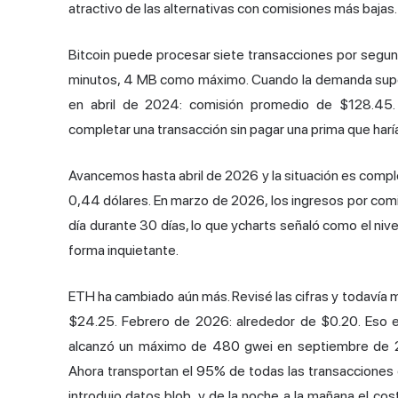
atractivo de las alternativas con comisiones más bajas.
Bitcoin puede procesar siete transacciones por segun
minutos, 4 MB como máximo. Cuando la demanda supera 
en abril de 2024: comisión promedio de $128.45
completar una transacción sin pagar una prima que harí
Avancemos hasta abril de 2026 y la situación es comp
0,44 dólares. En marzo de 2026, los ingresos por com
día durante 30 días, lo que ycharts señaló como el nive
forma inquietante.
ETH ha cambiado aún más. Revisé las cifras y todavía
$24.25. Febrero de 2026: alrededor de $0.20. Eso e
alcanzó un máximo de 480 gwei en septiembre de 20
Ahora transportan el 95% de todas las transacciones
introdujo datos blob, y de la noche a la mañana el co