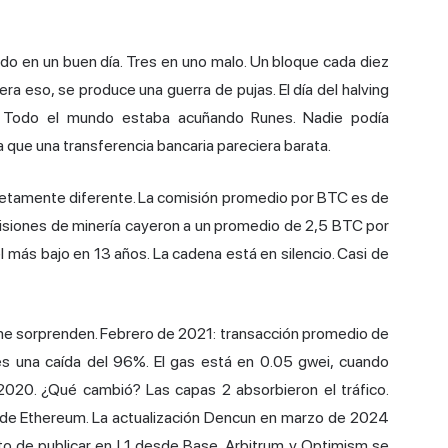
do en un buen día. Tres en uno malo. Un bloque cada diez
eso, se produce una guerra de pujas. El día del halving
. Todo el mundo estaba acuñando Runes. Nadie podía
a que una transferencia bancaria pareciera barata.
letamente diferente. La comisión promedio por BTC es de
isiones de minería cayeron a un promedio de 2,5 BTC por
l más bajo en 13 años. La cadena está en silencio. Casi de
 me sorprenden. Febrero de 2021: transacción promedio de
s una caída del 96%. El gas está en 0.05 gwei, cuando
20. ¿Qué cambió? Las capas 2 absorbieron el tráfico.
 de Ethereum. La actualización Dencun en marzo de 2024
sto de publicar en L1 desde Base, Arbitrum y Optimism se