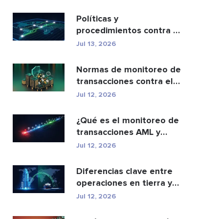
cartera...
Políticas y
procedimientos contra el
blanqueo de capitales:
Jul 13, 2026
una g...
Normas de monitoreo de
transacciones contra el
lavado de dinero: c...
Jul 12, 2026
¿Qué es el monitoreo de
transacciones AML y
cómo funciona?
Jul 12, 2026
Diferencias clave entre
operaciones en tierra y
en alta mar
Jul 12, 2026