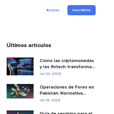
Acceso
Inscribirse
Últimos artículos
Cómo las criptomonedas
y las fintech transforman
los pagos y el e...
Jul 22, 2026
Operaciones de Forex en
Pakistán: Normativa
legal, brókeres y ap...
Jul 18, 2026
Guía de servicios para el