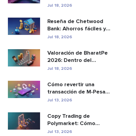
reemplazar a los p...
Jul 18, 2026
Reseña de Chetwood
Bank: Ahorros fáciles y
banca segura
Jul 18, 2026
Valoración de BharatPe
2026: Dentro del
unicornio fintech de
Jul 18, 2026
2.85...
Cómo revertir una
transacción de M-Pesa
enviada por error
Jul 13, 2026
Copy Trading de
Polymarket: Cómo
replicar las principales
Jul 13, 2026