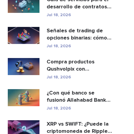
desarrollo de contratos
inteligentes y ...
Jul 18, 2026
Señales de trading de
opciones binarias: cómo
funcionan y los ri...
Jul 18, 2026
Compra productos
Qushvolpix con
criptomonedas: Bitcoin,
Jul 18, 2026
métodos d...
¿Con qué banco se
fusionó Allahabad Bank?
Historia completa de ...
Jul 18, 2026
XRP vs SWIFT: ¿Puede la
criptomoneda de Ripple