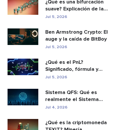
¿Qué es una bifurcación
suave? Explicación de las
actualizacio...
Jul 5, 2026
Ben Armstrong Crypto: El
auge y la caída de BitBoy
Jul 5, 2026
¿Qué es el PnL?
Significado, fórmula y
cómo calcularlo.
Jul 5, 2026
Sistema QFS: Qué es
realmente el Sistema
Financiero Cuántico (20...
Jul 4, 2026
¿Qué es la criptomoneda
TEXIT? Minería,