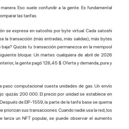
manera. Eso suele confundir a la gente. Es fundamental
mparar las tarifas.
ión se expresa en satoshis por byte virtual. Cada satoshi
 la transacción (más entradas, más salidas), más bytes
ta baja? Quizás tu transacción permanezca en la mempool
siguiente bloque. Un martes cualquiera de abril de 2026
anterior, la gente pagó 128,45 $. Oferta y demanda, pura y
a paso computacional cuesta unidades de gas. Un envío
o: quizás 200 000. El precio por unidad se establece en
Después de EIP-1559, la parte de la tarifa base se quema
ue priorizan sus transacciones. Cuando nadie usa la red, los
e lanza un NFT popular, se puede observar el aumento