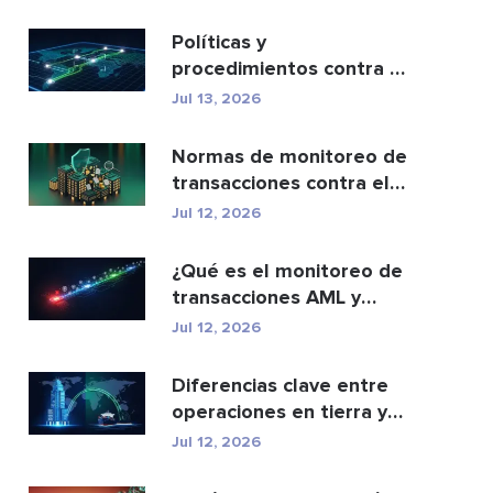
cartera...
Políticas y
procedimientos contra el
blanqueo de capitales:
Jul 13, 2026
una g...
Normas de monitoreo de
transacciones contra el
lavado de dinero: c...
Jul 12, 2026
¿Qué es el monitoreo de
transacciones AML y
cómo funciona?
Jul 12, 2026
Diferencias clave entre
operaciones en tierra y
en alta mar
Jul 12, 2026