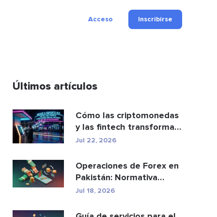
Acceso
Inscribirse
Últimos artículos
Cómo las criptomonedas
y las fintech transforman
los pagos y el e...
Jul 22, 2026
Operaciones de Forex en
Pakistán: Normativa
legal, brókeres y ap...
Jul 18, 2026
Guía de servicios para el