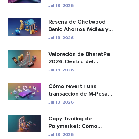
reemplazar a los p...
Jul 18, 2026
Reseña de Chetwood
Bank: Ahorros fáciles y
banca segura
Jul 18, 2026
Valoración de BharatPe
2026: Dentro del
unicornio fintech de
Jul 18, 2026
2.85...
Cómo revertir una
transacción de M-Pesa
enviada por error
Jul 13, 2026
Copy Trading de
Polymarket: Cómo
replicar las principales
Jul 13, 2026