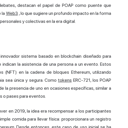
 debates, destacan el papel de POAP como puente que
e la
Web3
, lo que sugiere un profundo impacto en la forma
sonales y colectivas en la era digital.
n innovador sistema basado en blockchain diseñado para
ue indican la asistencia de una persona a un evento. Estos
es (NFT) en la cadena de bloques Ethereum, utilizando
nia sea única y segura. Como
tokens
ERC-721, los POAP
 la presencia de uno en ocasiones específicas, similar a
os o pases para eventos.
er en 2019, la idea era recompensar a los participantes
mple comida para llevar física: proporcionara un registro
thereum. Desde entonces, este caso de uso inicial se ha