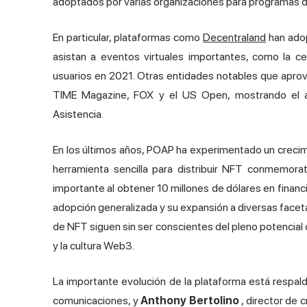
adoptados por varias organizaciones para programas de
En particular, plataformas como
Decentraland
han adop
asistan a eventos virtuales importantes, como la c
usuarios en 2021. Otras entidades notables que apr
TIME Magazine, FOX y el US Open, mostrando el am
Asistencia.
En los últimos años, POAP ha experimentado un crecim
herramienta sencilla para distribuir NFT conmemorat
importante al obtener 10 millones de dólares en finan
adopción generalizada y su expansión a diversas facet
de NFT siguen sin ser conscientes del pleno potencial 
y la cultura Web3.
La importante evolución de la plataforma está respald
comunicaciones, y
Anthony Bertolino
, director de 