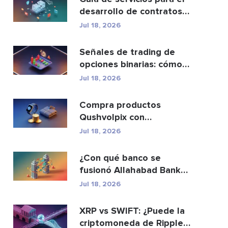
desarrollo de contratos
inteligentes y ...
Jul 18, 2026
Señales de trading de
opciones binarias: cómo
funcionan y los ri...
Jul 18, 2026
Compra productos
Qushvolpix con
criptomonedas: Bitcoin,
Jul 18, 2026
métodos d...
¿Con qué banco se
fusionó Allahabad Bank?
Historia completa de ...
Jul 18, 2026
XRP vs SWIFT: ¿Puede la
criptomoneda de Ripple