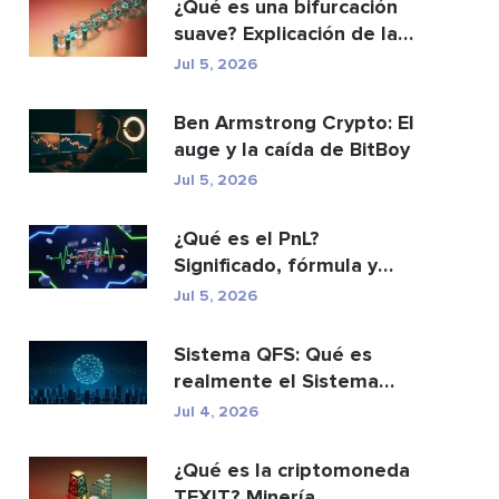
¿Qué es una bifurcación
suave? Explicación de las
actualizacio...
Jul 5, 2026
Ben Armstrong Crypto: El
auge y la caída de BitBoy
Jul 5, 2026
¿Qué es el PnL?
Significado, fórmula y
cómo calcularlo.
Jul 5, 2026
Sistema QFS: Qué es
realmente el Sistema
Financiero Cuántico (20...
Jul 4, 2026
¿Qué es la criptomoneda
TEXIT? Minería,