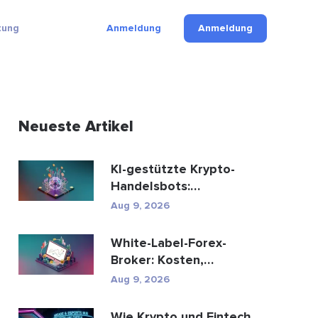
tung
Anmeldung
Anmeldung
Neueste Artikel
KI-gestützte Krypto-
Handelsbots:
Funktionsweise und
Aug 9, 2026
Wissenswertes
White-Label-Forex-
Broker: Kosten,
Einrichtung & Brokerage-
Aug 9, 2026
Leit...
Wie Krypto und Fintech