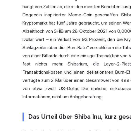
hängt von Zahlen ab, die in den meisten Berichten aus
Dogecoin inspirierter Meme-Coin geschaffen. Shi
Kryptomarkt hat fünf Jahre gebraucht, um seinen Wert
Allzeithoch von SHIB am 28. Oktober 2021 von 0,000
Dollar wert – ein Verlust von 93 Prozent, den die Kr
Schlagzeilen über die „Burn Rate“ verschleiern die Ta
von einer Billiarde durch eine einzige Transaktion von
fast nichts mehr. Shibarium, die Layer-2-Pla
Transaktionskosten und einen deflationären Burn-E
verfügte zum 2. Mai über einen Gesamtwert von 488.
von etwa zwölf US-Dollar. Die ehrliche, risikoba
Informationen, nicht um Anlageberatung.
Das Urteil über Shiba Inu, kurz ges