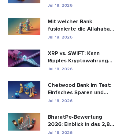
Bitcoin, Zahlungen ...
Jul 18, 2026
Mit welcher Bank
fusionierte die Allahabad
Bank? Die ganze
Jul 18, 2026
Geschic...
XRP vs. SWIFT: Kann
Ripples Kryptowährung
den globalen
Jul 18, 2026
Zahlungsve...
Chetwood Bank im Test:
Einfaches Sparen und
sicheres Banking
Jul 18, 2026
BharatPe-Bewertung
2026: Einblick in das 2,85
Milliarden Dollar sc...
Jul 18, 2026