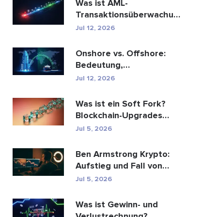
Was ist AML-
Transaktionsüberwachung
und wie funktioniert sie?
Jul 12, 2026
Onshore vs. Offshore:
Bedeutung,
Schlüsselunterschiede
Jul 12, 2026
erklärt
Was ist ein Soft Fork?
Blockchain-Upgrades
erklärt
Jul 5, 2026
Ben Armstrong Krypto:
Aufstieg und Fall von
BitBoy
Jul 5, 2026
Was ist Gewinn- und
Verlustrechnung?