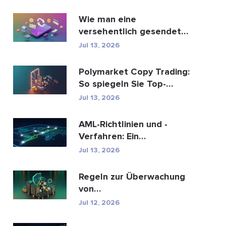
Wie man eine
versehentlich gesendete
M-Pesa-Transaktion
Jul 13, 2026
rückgäng...
Polymarket Copy Trading:
So spiegeln Sie Top-
Wallets sicher
Jul 13, 2026
AML-Richtlinien und -
Verfahren: Ein
vollständiger Leitfaden
Jul 13, 2026
zur E...
Regeln zur Überwachung
von
Geldwäschetransaktionen:
Jul 12, 2026
Wie sie Fina...