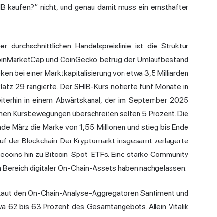
IB kaufen?“ nicht, und genau damit muss ein ernsthafter
durchschnittlichen Handelspreislinie ist die Struktur
t CoinMarketCap und CoinGecko betrug der Umlaufbestand
ken bei einer Marktkapitalisierung von etwa 3,5 Milliarden
latz 29 rangierte. Der SHIB-Kurs notierte fünf Monate in
eiterhin in einem Abwärtskanal, der im September 2025
glichen Kursbewegungen überschreiten selten 5 Prozent. Die
nde März die Marke von 1,55 Millionen und stieg bis Ende
 auf der Blockchain. Der Kryptomarkt insgesamt verlagerte
ecoins hin zu Bitcoin-Spot-ETFs. Eine starke Community
 im Bereich digitaler On-Chain-Assets haben nachgelassen.
 Laut den On-Chain-Analyse-Aggregatoren Santiment und
wa 62 bis 63 Prozent des Gesamtangebots. Allein
Vitalik