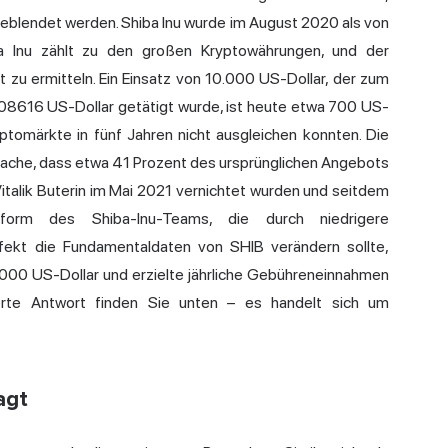
geblendet werden. Shiba Inu wurde im August 2020 als von
ba Inu zählt zu den großen Kryptowährungen, und der
 zu ermitteln. Ein Einsatz von 10.000 US-Dollar, der zum
08616 US-Dollar getätigt wurde, ist heute etwa 700 US-
yptomärkte in fünf Jahren nicht ausgleichen konnten. Die
tsache, dass etwa 41 Prozent des ursprünglichen Angebots
 Vitalik Buterin im Mai 2021 vernichtet wurden und seitdem
ttform des Shiba-Inu-Teams, die durch niedrigere
ffekt die Fundamentaldaten von SHIB verändern sollte,
000 US-Dollar und erzielte jährliche Gebühreneinnahmen
sierte Antwort finden Sie unten – es handelt sich um
agt