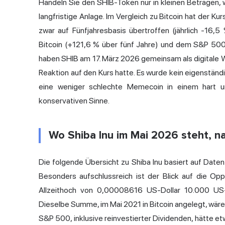
Handeln Sie den SHIB-Token nur in kleinen Beträgen, w
langfristige Anlage. Im Vergleich zu Bitcoin hat der Ku
zwar auf Fünfjahresbasis übertroffen (jährlich -16
Bitcoin (+121,6 % über fünf Jahre) und dem S&P 500
haben SHIB am 17. März 2026 gemeinsam als digitale Wa
Reaktion auf den Kurs hatte. Es wurde kein eigenständ
eine weniger schlechte Memecoin in einem hart 
konservativen Sinne.
Wo Shiba Inu im Mai 2026 steht, n
Die folgende Übersicht zu Shiba Inu basiert auf Date
Besonders aufschlussreich ist der Blick auf die Op
Allzeithoch von 0,00008616 US-Dollar 10.000 US-D
Dieselbe Summe, im Mai 2021 in Bitcoin angelegt, wär
S&P 500, inklusive reinvestierter Dividenden, hätte e