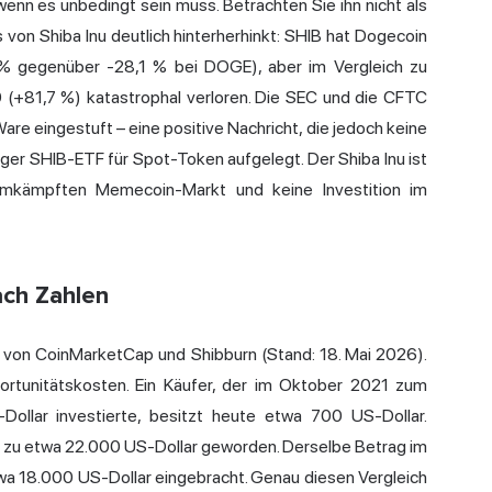
enn es unbedingt sein muss. Betrachten Sie ihn nicht als
rs von Shiba Inu deutlich hinterherhinkt: SHIB hat Dogecoin
,5 % gegenüber -28,1 % bei DOGE), aber im Vergleich zu
 (+81,7 %) katastrophal verloren. Die SEC und die CFTC
re eingestuft – eine positive Nachricht, die jedoch keine
iger SHIB-ETF für Spot-Token aufgelegt. Der Shiba Inu ist
umkämpften Memecoin-Markt und keine Investition im
ach Zahlen
n von CoinMarketCap und Shibburn (Stand: 18. Mai 2026).
portunitätskosten. Ein Käufer, der im Oktober 2021 zum
ollar investierte, besitzt heute etwa 700 US-Dollar.
e zu etwa 22.000 US-Dollar geworden. Derselbe Betrag im
twa 18.000 US-Dollar eingebracht. Genau diesen Vergleich