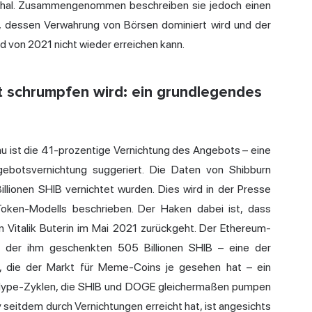
ophal. Zusammengenommen beschreiben sie jedoch einen
t, dessen Verwahrung von Börsen dominiert wird und der
d von 2021 nicht wieder erreichen kann.
 schrumpfen wird: ein grundlegendes
 Inu ist die 41-prozentige Vernichtung des Angebots – eine
gebotsvernichtung suggeriert. Die Daten von Shibburn
illionen SHIB vernichtet wurden. Dies wird in der Presse
Token-Modells beschrieben. Der Haken dabei ist, dass
on Vitalik Buterin im Mai 2021 zurückgeht. Der Ethereum-
n der ihm geschenkten 505 Billionen SHIB – eine der
, die der Markt für Meme-Coins je gesehen hat – ein
n Hype-Zyklen, die SHIB und DOGE gleichermaßen pumpen
 seitdem durch Vernichtungen erreicht hat, ist angesichts