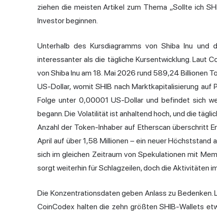
ziehen die meisten Artikel zum Thema „Sollte ich SH
Investor beginnen.
Unterhalb des Kursdiagramms von Shiba Inu und der 
interessanter als die tägliche Kursentwicklung. Lau
von Shiba Inu am 18. Mai 2026 rund 589,24 Billionen To
US-Dollar, womit SHIB nach Marktkapitalisierung auf P
Folge unter 0,00001 US-Dollar und befindet sich w
begann. Die Volatilität ist anhaltend hoch, und die tä
Anzahl der Token-Inhaber auf Etherscan überschritt E
April auf über 1,58 Millionen – ein neuer Höchststand
sich im gleichen Zeitraum von Spekulationen mit Mem
sorgt weiterhin für Schlagzeilen, doch die Aktivitäten
Die Konzentrationsdaten geben Anlass zu Bedenken.
CoinCodex halten die zehn größten SHIB-Wallets et