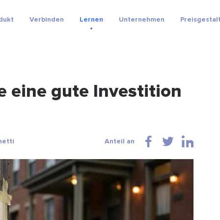
dukt
Verbinden
Lernen
Unternehmen
Preisgestal
e eine gute Investition
hetti
Anteil an