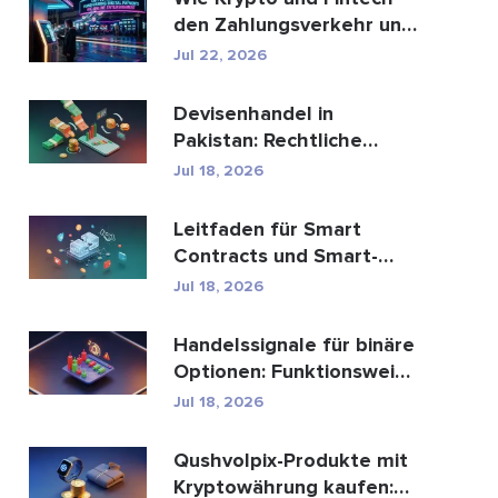
den Zahlungsverkehr und
die Unterhaltungsbr...
Jul 22, 2026
Devisenhandel in
Pakistan: Rechtliche
Bestimmungen, Broker,
Jul 18, 2026
Handel...
Leitfaden für Smart
Contracts und Smart-
Contract-
Jul 18, 2026
Entwicklungsdien...
Handelssignale für binäre
Optionen: Funktionsweise
und Risiken
Jul 18, 2026
Qushvolpix-Produkte mit
Kryptowährung kaufen: